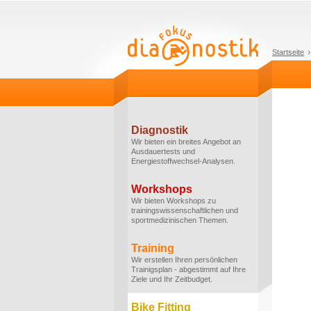
Startseite
Diagnostik
Wir bieten ein breites Angebot an
Ausdauertests und
Energiestoffwechsel-Analysen.
Workshops
Wir bieten Workshops zu
trainingswissenschaftlichen und
sportmedizinischen Themen.
Training
Wir erstellen Ihren persönlichen
Trainigsplan - abgestimmt auf Ihre
Ziele und Ihr Zeitbudget.
Bike Fitting