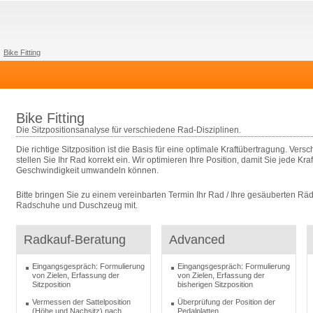
Bike Fitting
Bike Fitting
Die Sitzpositionsanalyse für verschiedene Rad-Disziplinen.
Die richtige Sitzposition ist die Basis für eine optimale Kraftübertragung. Ver
stellen Sie Ihr Rad korrekt ein. Wir optimieren Ihre Position, damit Sie jede Kr
Geschwindigkeit umwandeln können.
Bitte bringen Sie zu einem vereinbarten Termin Ihr Rad / Ihre gesäuberten Räde
Radschuhe und Duschzeug mit.
Radkauf-Beratung
Advanced
Eingangsgespräch: Formulierung
Eingangsgespräch: Formulierung
von Zielen, Erfassung der
von Zielen, Erfassung der
Sitzposition
bisherigen Sitzposition
Vermessen der Sattelposition
Überprüfung der Position der
(Höhe und Nachsitz) nach
Pedalplatten