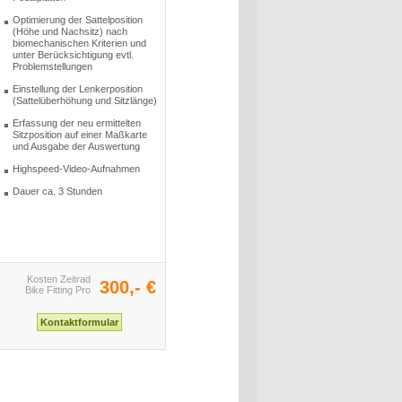
Optimierung der Sattelposition
(Höhe und Nachsitz) nach
biomechanischen Kriterien und
unter Berücksichtigung evtl.
Problemstellungen
Einstellung der Lenkerposition
(Sattelüberhöhung und Sitzlänge)
Erfassung der neu ermittelten
Sitzposition auf einer Maßkarte
und Ausgabe der Auswertung
Highspeed-Video-Aufnahmen
Dauer ca. 3 Stunden
Kosten Zeitrad
300,- €
Bike Fitting Pro