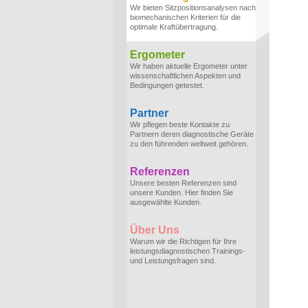
Wir bieten Sitzpositionsanalysen nach
biomechanischen Kriterien für die
optimale Kraftübertragung.
Ergometer
Wir haben aktuelle Ergometer unter
wissenschaftlichen Aspekten und
Bedingungen getestet.
Partner
Wir pflegen beste Kontakte zu
Partnern deren diagnostische Geräte
zu den führenden weltweit gehören.
Referenzen
Unsere besten Referenzen sind
unsere Kunden. Hier finden Sie
ausgewählte Kunden.
Über Uns
Warum wir die Richtigen für Ihre
leistungsdiagnostischen Trainings-
und Leistungsfragen sind.