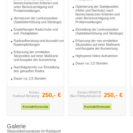
biomechanischen Kriterien und
Optimierung der Sattelposition
unter Berücksichtigung evtl.
(Höhe und Nachsitz) nach
Problemstellungen
biomechanischen Kriterien und
Vermessen der Lenkerposition
unter Berücksichtigung evtl.
(Sattelüberhöhung und Sitzlänge)
Problemstellungen
Empfehlungen Radschuhe und
Einstellung der Lenkerposition
evtl. Pedalplatten
(Sattelüberhöhung und Sitzlänge)
Radkaufberatung und Auswahl von
Erfassung der neu ermittelten
Radempfehlungen
Sitzposition auf einer Maßkarte
und Ausgabe der Auswertung
Erfassung der ermittelten
Sitzposition auf einer Maßkarte
Highspeed-Video-Aufnahmen
und Ausgabe der Auswertung
Dauer ca. 2,5 Stunden
Nachfolgetermin zur Einstellung
des gekauften Rades
Dauer ca. 2,5 Stunden
Kosten
Kosten RR/MTB
250,- €
250,- €
Radkauf-Beratung
Bike Fitting Advanced
Galerie
Sitzpositionsanalyse im Radsport