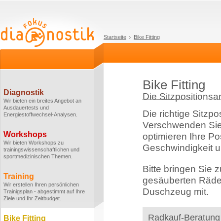
Startseite
Bike Fitting
Bike Fitting
Diagnostik
Die Sitzpositionsa
Wir bieten ein breites Angebot an
Ausdauertests und
Die richtige Sitzpo
Energiestoffwechsel-Analysen.
Verschwenden Sie k
Workshops
optimieren Ihre Po
Wir bieten Workshops zu
Geschwindigkeit 
trainingswissenschaftlichen und
sportmedizinischen Themen.
Bitte bringen Sie 
Training
gesäuberten Räder
Wir erstellen Ihren persönlichen
Duschzeug mit.
Trainigsplan - abgestimmt auf Ihre
Ziele und Ihr Zeitbudget.
Radkauf-Beratung
Bike Fitting