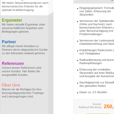
Wir bieten Sitzpositionsanalysen nach
biomechanischen Kriterien für die
Eingangsgespräch: Formuli
optimale Kraftübertragung.
von Zielen, Erfassung der
Sitzposition
Ergometer
Vermessen der Sattelpositio
(Höhe und Nachsitz) nach
Wir haben aktuelle Ergometer unter
biomechanischen Kriterien 
wissenschaftlichen Aspekten und
unter Berücksichtigung evtl.
Bedingungen getestet.
Problemstellungen
Vermessen der Lenkerposit
Partner
(Sattelüberhöhung und Sitzl
Wir pflegen beste Kontakte zu
Partnern deren diagnostische Geräte
Empfehlungen Radschuhe 
zu den führenden weltweit gehören.
evtl. Pedalplatten
Radkaufberatung und Ausw
Referenzen
Radempfehlungen
Unsere besten Referenzen sind
Erfassung der ermittelten
unsere Kunden. Hier finden Sie
Sitzposition auf einer Maßka
ausgewählte Kunden.
und Ausgabe der Auswertu
Nachfolgetermin zur Einstel
Über Uns
des gekauften Rades
Warum wir die Richtigen für Ihre
Dauer ca. 2,5 Stunden
leistungsdiagnostischen Trainings-
und Leistungsfragen sind.
Kosten
250,
Radkauf-Beratung