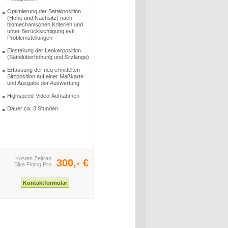
Optimierung der Sattelposition
(Höhe und Nachsitz) nach
biomechanischen Kriterien und
unter Berücksichtigung evtl.
Problemstellungen
Einstellung der Lenkerposition
(Sattelüberhöhung und Sitzlänge)
Erfassung der neu ermittelten
Sitzposition auf einer Maßkarte
und Ausgabe der Auswertung
Highspeed-Video-Aufnahmen
Dauer ca. 3 Stunden
Kosten Zeitrad
300,- €
Bike Fitting Pro