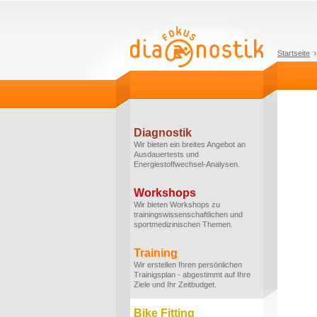
Startseite
Diagnostik
Wir bieten ein breites Angebot an
Ausdauertests und
Energiestoffwechsel-Analysen.
Workshops
Wir bieten Workshops zu
trainingswissenschaftlichen und
sportmedizinischen Themen.
Training
Wir erstellen Ihren persönlichen
Trainigsplan - abgestimmt auf Ihre
Ziele und Ihr Zeitbudget.
Bike Fitting