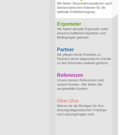
Wir bieten Sitzpositionsanalysen nach
biomechanischen Kriterien für die
optimale Kraftübertragung.
Ergometer
Wir haben aktuelle Ergometer unter
wissenschaftlichen Aspekten und
Bedingungen getestet.
Partner
Wir pflegen beste Kontakte zu
Partnern deren diagnostische Geräte
zu den führenden weltweit gehören.
Referenzen
Unsere besten Referenzen sind
unsere Kunden. Hier finden Sie
ausgewählte Kunden.
Über Uns
Warum wir die Richtigen für Ihre
leistungsdiagnostischen Trainings-
und Leistungsfragen sind.