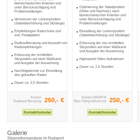
biomechanischen Kriterien und
Optimierung der Sattelposition
unter Berücksichtigung evtl.
(Höhe und Nachsitz) nach
Problemstellungen
biomechanischen Kriterien und
Vermessen der Lenkerposition
unter Berücksichtigung evtl.
(Sattelüberhöhung und Sitzlänge)
Problemstellungen
Empfehlungen Radschuhe und
Einstellung der Lenkerposition
evtl. Pedalplatten
(Sattelüberhöhung und Sitzlänge)
Radkaufberatung und Auswahl von
Erfassung der neu ermittelten
Radempfehlungen
Sitzposition auf einer Maßkarte
und Ausgabe der Auswertung
Erfassung der ermittelten
Sitzposition auf einer Maßkarte
Highspeed-Video-Aufnahmen
und Ausgabe der Auswertung
Dauer ca. 2,5 Stunden
Nachfolgetermin zur Einstellung
des gekauften Rades
Dauer ca. 2,5 Stunden
Kosten
Kosten RR/MTB
250,- €
250,- €
Radkauf-Beratung
Bike Fitting Advanced
Galerie
Sitzpositionsanalyse im Radsport