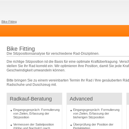
Bike Fitting
Bike Fitting
Die Sitzpositionsanalyse für verschiedene Rad-Disziplinen.
Die richtige Sitzposition ist die Basis für eine optimale Kraftübertragung. Ver
stellen Sie Ihr Rad korrekt ein. Wir optimieren Ihre Position, damit Sie jede Kr
Geschwindigkeit umwandeln können.
Bitte bringen Sie zu einem vereinbarten Termin Ihr Rad / Ihre gesäuberten Räde
Radschuhe und Duschzeug mit.
Radkauf-Beratung
Advanced
Eingangsgespräch: Formulierung
Eingangsgespräch: Formulierung
von Zielen, Erfassung der
von Zielen, Erfassung der
Sitzposition
bisherigen Sitzposition
Vermessen der Sattelposition
Überprüfung der Position der
(Höhe und Nachsitz) nach
Pedalplatten