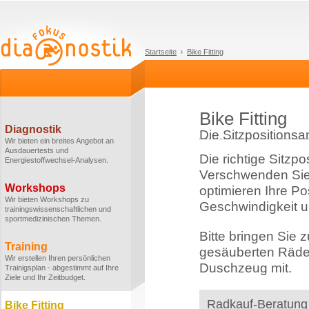
Startseite
Bike Fitting
Bike Fitting
Diagnostik
Die Sitzpositionsa
Wir bieten ein breites Angebot an
Ausdauertests und
Die richtige Sitzpo
Energiestoffwechsel-Analysen.
Verschwenden Sie k
Workshops
optimieren Ihre Po
Wir bieten Workshops zu
Geschwindigkeit 
trainingswissenschaftlichen und
sportmedizinischen Themen.
Bitte bringen Sie 
Training
gesäuberten Räder
Wir erstellen Ihren persönlichen
Duschzeug mit.
Trainigsplan - abgestimmt auf Ihre
Ziele und Ihr Zeitbudget.
Radkauf-Beratung
Bike Fitting