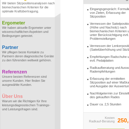
Wir bieten Sitzpositionsanalysen nach
biomechanischen Kriterien für die
Eingangsgespräch: Formuli
optimale Kraftübertragung.
von Zielen, Erfassung der
Sitzposition
Ergometer
Vermessen der Sattelpositio
(Höhe und Nachsitz) nach
Wir haben aktuelle Ergometer unter
biomechanischen Kriterien 
wissenschaftlichen Aspekten und
unter Berücksichtigung evtl.
Bedingungen getestet.
Problemstellungen
Vermessen der Lenkerposit
Partner
(Sattelüberhöhung und Sitzl
Wir pflegen beste Kontakte zu
Partnern deren diagnostische Geräte
Empfehlungen Radschuhe 
zu den führenden weltweit gehören.
evtl. Pedalplatten
Radkaufberatung und Ausw
Referenzen
Radempfehlungen
Unsere besten Referenzen sind
Erfassung der ermittelten
unsere Kunden. Hier finden Sie
Sitzposition auf einer Maßka
ausgewählte Kunden.
und Ausgabe der Auswertu
Nachfolgetermin zur Einstel
Über Uns
des gekauften Rades
Warum wir die Richtigen für Ihre
Dauer ca. 2,5 Stunden
leistungsdiagnostischen Trainings-
und Leistungsfragen sind.
Kosten
250,
Radkauf-Beratung