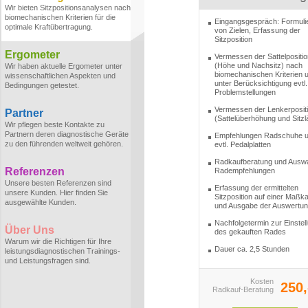
Wir bieten Sitzpositionsanalysen nach
biomechanischen Kriterien für die
Eingangsgespräch: Formuli
optimale Kraftübertragung.
von Zielen, Erfassung der
Sitzposition
Ergometer
Vermessen der Sattelpositio
(Höhe und Nachsitz) nach
Wir haben aktuelle Ergometer unter
biomechanischen Kriterien 
wissenschaftlichen Aspekten und
unter Berücksichtigung evtl.
Bedingungen getestet.
Problemstellungen
Vermessen der Lenkerposit
Partner
(Sattelüberhöhung und Sitzl
Wir pflegen beste Kontakte zu
Partnern deren diagnostische Geräte
Empfehlungen Radschuhe 
zu den führenden weltweit gehören.
evtl. Pedalplatten
Radkaufberatung und Ausw
Referenzen
Radempfehlungen
Unsere besten Referenzen sind
Erfassung der ermittelten
unsere Kunden. Hier finden Sie
Sitzposition auf einer Maßka
ausgewählte Kunden.
und Ausgabe der Auswertu
Nachfolgetermin zur Einstel
Über Uns
des gekauften Rades
Warum wir die Richtigen für Ihre
Dauer ca. 2,5 Stunden
leistungsdiagnostischen Trainings-
und Leistungsfragen sind.
Kosten
250,
Radkauf-Beratung