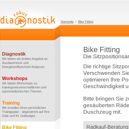
Startseite
Bike Fitting
Bike Fitting
Diagnostik
Die Sitzpositionsa
Wir bieten ein breites Angebot an
Ausdauertests und
Die richtige Sitzpo
Energiestoffwechsel-Analysen.
Verschwenden Sie k
Workshops
optimieren Ihre Po
Wir bieten Workshops zu
Geschwindigkeit 
trainingswissenschaftlichen und
sportmedizinischen Themen.
Bitte bringen Sie 
Training
gesäuberten Räder
Wir erstellen Ihren persönlichen
Duschzeug mit.
Trainigsplan - abgestimmt auf Ihre
Ziele und Ihr Zeitbudget.
Radkauf-Beratung
Bike Fitting