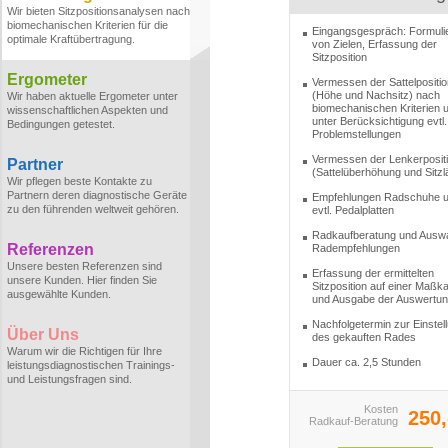
Wir bieten Sitzpositionsanalysen nach
biomechanischen Kriterien für die
Eingangsgespräch: Formuli
optimale Kraftübertragung.
von Zielen, Erfassung der
Sitzposition
Ergometer
Vermessen der Sattelpositio
(Höhe und Nachsitz) nach
Wir haben aktuelle Ergometer unter
biomechanischen Kriterien 
wissenschaftlichen Aspekten und
unter Berücksichtigung evtl.
Bedingungen getestet.
Problemstellungen
Vermessen der Lenkerposit
Partner
(Sattelüberhöhung und Sitzl
Wir pflegen beste Kontakte zu
Partnern deren diagnostische Geräte
Empfehlungen Radschuhe 
zu den führenden weltweit gehören.
evtl. Pedalplatten
Radkaufberatung und Ausw
Referenzen
Radempfehlungen
Unsere besten Referenzen sind
Erfassung der ermittelten
unsere Kunden. Hier finden Sie
Sitzposition auf einer Maßka
ausgewählte Kunden.
und Ausgabe der Auswertu
Nachfolgetermin zur Einstel
Über Uns
des gekauften Rades
Warum wir die Richtigen für Ihre
Dauer ca. 2,5 Stunden
leistungsdiagnostischen Trainings-
und Leistungsfragen sind.
Kosten
250,
Radkauf-Beratung