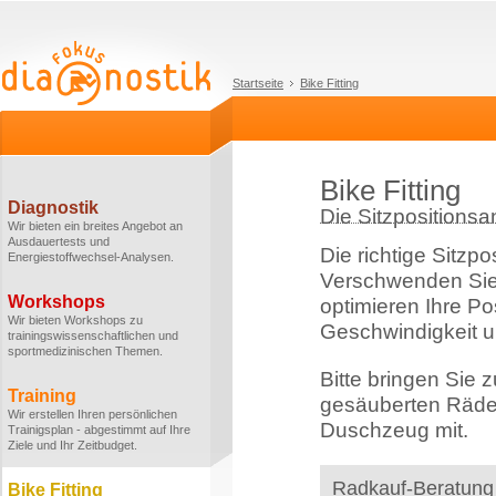
Startseite
Bike Fitting
Bike Fitting
Diagnostik
Die Sitzpositionsa
Wir bieten ein breites Angebot an
Ausdauertests und
Die richtige Sitzpo
Energiestoffwechsel-Analysen.
Verschwenden Sie k
Workshops
optimieren Ihre Po
Wir bieten Workshops zu
Geschwindigkeit 
trainingswissenschaftlichen und
sportmedizinischen Themen.
Bitte bringen Sie 
Training
gesäuberten Räder
Wir erstellen Ihren persönlichen
Duschzeug mit.
Trainigsplan - abgestimmt auf Ihre
Ziele und Ihr Zeitbudget.
Radkauf-Beratung
Bike Fitting