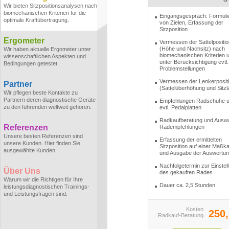
Wir bieten Sitzpositionsanalysen nach
biomechanischen Kriterien für die
Eingangsgespräch: Formuli
optimale Kraftübertragung.
von Zielen, Erfassung der
Sitzposition
Ergometer
Vermessen der Sattelpositio
(Höhe und Nachsitz) nach
Wir haben aktuelle Ergometer unter
biomechanischen Kriterien 
wissenschaftlichen Aspekten und
unter Berücksichtigung evtl.
Bedingungen getestet.
Problemstellungen
Vermessen der Lenkerposit
Partner
(Sattelüberhöhung und Sitzl
Wir pflegen beste Kontakte zu
Partnern deren diagnostische Geräte
Empfehlungen Radschuhe 
zu den führenden weltweit gehören.
evtl. Pedalplatten
Radkaufberatung und Ausw
Referenzen
Radempfehlungen
Unsere besten Referenzen sind
Erfassung der ermittelten
unsere Kunden. Hier finden Sie
Sitzposition auf einer Maßka
ausgewählte Kunden.
und Ausgabe der Auswertu
Nachfolgetermin zur Einstel
Über Uns
des gekauften Rades
Warum wir die Richtigen für Ihre
Dauer ca. 2,5 Stunden
leistungsdiagnostischen Trainings-
und Leistungsfragen sind.
Kosten
250,
Radkauf-Beratung