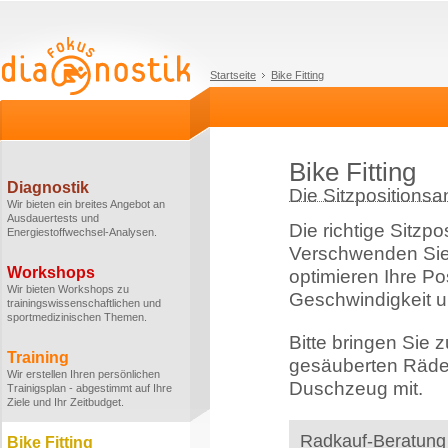
Startseite
Bike Fitting
Bike Fitting
Diagnostik
Die Sitzpositionsa
Wir bieten ein breites Angebot an
Ausdauertests und
Die richtige Sitzpo
Energiestoffwechsel-Analysen.
Verschwenden Sie k
Workshops
optimieren Ihre Po
Wir bieten Workshops zu
Geschwindigkeit 
trainingswissenschaftlichen und
sportmedizinischen Themen.
Bitte bringen Sie 
Training
gesäuberten Räder
Wir erstellen Ihren persönlichen
Duschzeug mit.
Trainigsplan - abgestimmt auf Ihre
Ziele und Ihr Zeitbudget.
Radkauf-Beratung
Bike Fitting