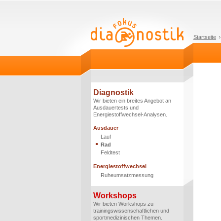
Startseite
Diagnostik
Wir bieten ein breites Angebot an
Ausdauertests und
Energiestoffwechsel-Analysen.
Ausdauer
Lauf
Rad
Feldtest
Energiestoffwechsel
Ruheumsatzmessung
Workshops
Wir bieten Workshops zu
trainingswissenschaftlichen und
sportmedizinischen Themen.