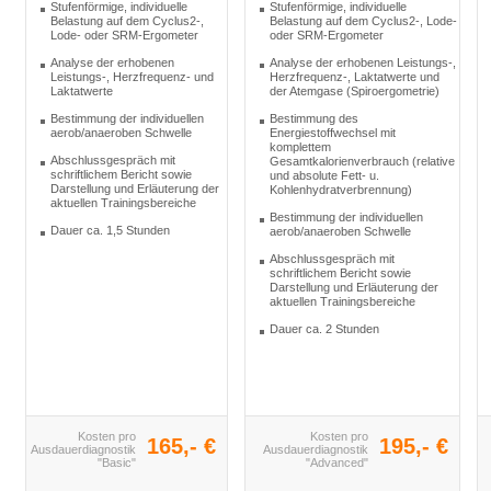
Stufenförmige, individuelle
Stufenförmige, individuelle
Belastung auf dem Cyclus2-,
Belastung auf dem Cyclus2-, Lode-
Lode- oder SRM-Ergometer
oder SRM-Ergometer
Analyse der erhobenen
Analyse der erhobenen Leistungs-,
Leistungs-, Herzfrequenz- und
Herzfrequenz-, Laktatwerte und
Laktatwerte
der Atemgase (Spiroergometrie)
Bestimmung der individuellen
Bestimmung des
aerob/anaeroben Schwelle
Energiestoffwechsel mit
komplettem
Abschlussgespräch mit
Gesamtkalorienverbrauch (relative
schriftlichem Bericht sowie
und absolute Fett- u.
Darstellung und Erläuterung der
Kohlenhydratverbrennung)
aktuellen Trainingsbereiche
Bestimmung der individuellen
Dauer ca. 1,5 Stunden
aerob/anaeroben Schwelle
Abschlussgespräch mit
schriftlichem Bericht sowie
Darstellung und Erläuterung der
aktuellen Trainingsbereiche
Dauer ca. 2 Stunden
Kosten pro
Kosten pro
165,- €
195,- €
Ausdauerdiagnostik
Ausdauerdiagnostik
"Basic"
"Advanced"