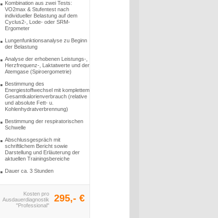
Kombination aus zwei Tests:
VO2max & Stufentest nach
individueller Belastung auf dem
Cyclus2-, Lode- oder SRM-
Ergometer
Lungenfunktionsanalyse zu Beginn
der Belastung
Analyse der erhobenen Leistungs-,
Herzfrequenz-, Laktatwerte und der
Atemgase (Spiroergometrie)
Bestimmung des
Energiestoffwechsel mit komplettem
Gesamtkalorienverbrauch (relative
und absolute Fett- u.
Kohlenhydratverbrennung)
Bestimmung der respiratorischen
Schwelle
Abschlussgespräch mit
schriftlichem Bericht sowie
Darstellung und Erläuterung der
aktuellen Trainingsbereiche
Dauer ca. 3 Stunden
Kosten pro
295,- €
Ausdauerdiagnostik
"Professional"