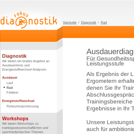
Startseite
Diagnostik
Rad
Ausdauerdiag
Diagnostik
Für Gesundheitsspo
Wir bieten ein breites Angebot an
Leistungsstufe
Ausdauertests und
Energiestoffwechsel-Analysen.
Als Ergebnis der 
Ausdauer
Ergometern erhalte
Lauf
denen Sie Ihr Tra
Rad
Feldtest
Abschlussgespräch 
Trainingsbereiche
Energiestoffwechsel
Ruheumsatzmessung
Ergebnisse in Ihr T
Workshops
Unsere Leistungste
Wir bieten Workshops zu
trainingswissenschaftlichen und
auch für ambitioni
sportmedizinischen Themen.