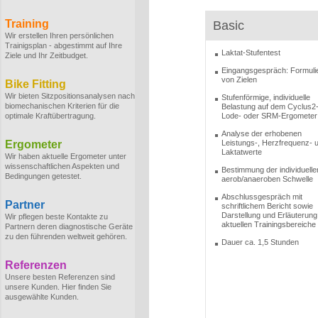
Training
Basic
Wir erstellen Ihren persönlichen
Trainigsplan - abgestimmt auf Ihre
Laktat-Stufentest
Ziele und Ihr Zeitbudget.
Eingangsgespräch: Formuli
von Zielen
Bike Fitting
Wir bieten Sitzpositionsanalysen nach
Stufenförmige, individuelle
biomechanischen Kriterien für die
Belastung auf dem Cyclus2-
optimale Kraftübertragung.
Lode- oder SRM-Ergometer
Analyse der erhobenen
Ergometer
Leistungs-, Herzfrequenz- 
Laktatwerte
Wir haben aktuelle Ergometer unter
wissenschaftlichen Aspekten und
Bestimmung der individuelle
Bedingungen getestet.
aerob/anaeroben Schwelle
Abschlussgespräch mit
Partner
schriftlichem Bericht sowie
Darstellung und Erläuterung
Wir pflegen beste Kontakte zu
aktuellen Trainingsbereiche
Partnern deren diagnostische Geräte
zu den führenden weltweit gehören.
Dauer ca. 1,5 Stunden
Referenzen
Unsere besten Referenzen sind
unsere Kunden. Hier finden Sie
ausgewählte Kunden.