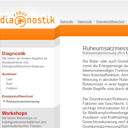
Startseite
Diagnostik
Energiestoffwechsel
Ruheumsatzmess
Diagnostik
Ruheumsatzmessung (RU) für 
Wir bieten ein breites Angebot an
Der Ruhe- oder auch Grund
Ausdauertests und
somit die Energiemenge dar,
Energiestoffwechsel-Analysen.
lebensnotwendigen Funktio
Ausdauer
Herz-Kreislauffunktion, At
Lauf
Messung in absoluter Ruhe. 
Rad
Ruheumsatz in einer liege
Feldtest
Beide Begriffe sind durch 
Energiestoffwechsel
Der Grundumsatz/Ruheumsatz
Ruheumsatzmessung
Faktoren wie Geschlecht, Ge
wichtige Informationen für 
für Wettkampfvorbereitung
Workshops
Ausdauer- und Krafttrainin
Wir bieten Workshops zu
Gewichtsreduzierung wird d
trainingswissenschaftlichen und
sportmedizinischen Themen.
Grundumsatzmessung/Ruh