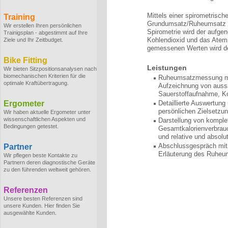
Mittels einer spirometrisc
Training
Grundumsatz/Ruheumsatz in
Wir erstellen Ihren persönlichen
Spirometrie wird der aufg
Trainigsplan - abgestimmt auf Ihre
Kohlendioxid und das Ate
Ziele und Ihr Zeitbudget.
gemessenen Werten wird d
Bike Fitting
Leistungen
Wir bieten Sitzpositionsanalysen nach
biomechanischen Kriterien für die
Ruheumsatzmessung mit
optimale Kraftübertragung.
Aufzeichnung von auss
Sauerstoffaufnahme, K
Ergometer
Detaillierte Auswertung
persönlichen Zielsetzu
Wir haben aktuelle Ergometer unter
wissenschaftlichen Aspekten und
Darstellung von komple
Bedingungen getestet.
Gesamtkalorienverbrauc
und relative und absol
Abschlussgespräch mit 
Partner
Erläuterung des Ruheu
Wir pflegen beste Kontakte zu
Partnern deren diagnostische Geräte
zu den führenden weltweit gehören.
Referenzen
Unsere besten Referenzen sind
unsere Kunden. Hier finden Sie
ausgewählte Kunden.