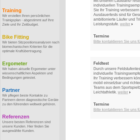
Mit unseren Laufband-Tests
individuellen Trainingsem
Training
Sie Ihr Training verbesser
Ausdauertests sind für Gesu
Wir erstellen Ihren persönlichen
ambitionierte Läufer und Tr
Trainigsplan - abgestimmt auf Ihre
Leistungsstufe.
weiter
Ziele und Ihr Zeitbudget.
Termine
Bike Fitting
Bitte kontaktieren Sie uns 
Wir bieten Sitzpositionsanalysen nach
biomechanischen Kriterien für die
optimale Kraftübertragung.
Ergometer
Feldtest
Durch unsere Feldstufentes
Wir haben aktuelle Ergometer unter
wissenschaftlichen Aspekten und
individuelle Trainingsempf
Bedingungen getestet.
Ihr Training verbessern kön
mobil einsetzbar und richt
Teams aus dem Sportspielb
Partner
Leichtathletik.
weiter
Wir pflegen beste Kontakte zu
Partnern deren diagnostische Geräte
Termine
zu den führenden weltweit gehören.
Bitte kontaktieren Sie uns 
Referenzen
Unsere besten Referenzen sind
unsere Kunden. Hier finden Sie
ausgewählte Kunden.