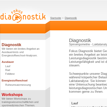
Startseite
Diagnostik
Diagnostik
Diagnostik
Spiroergometrie - Laktatana
Wir bieten ein breites Angebot an
Fokus:Diagnostik bietet Ges
Ausdauertests und
ein breites Angebot an lei
Energiestoffwechsel-Analysen.
Leistungsdiagnostik bestimm
Leistungsfähigkeit und ist
Ausdauer
steuern.
Lauf
Rad
Schwerpunkte unserer Diag
Feldtest
während körperlicher Belas
Energiestoffwechsel
Laktatanalyse. Sie können 
eine Untersuchung beantwo
Ruheumsatzmessung
leistungsdiagnostischen Un
kommen gerne zu Ihnen.
Workshops
Wir bieten Workshops zu
trainingswissenschaftlichen und
Lauf
sportmedizinischen Themen.