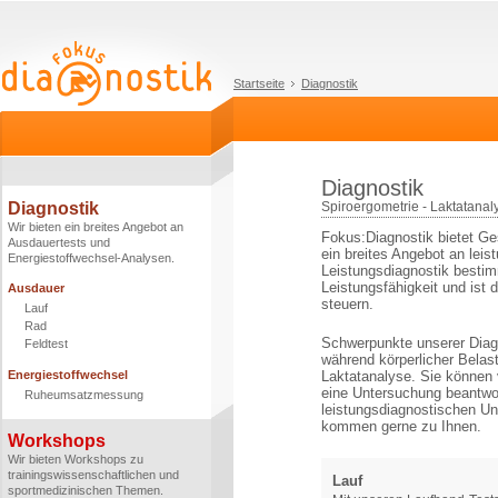
Startseite
Diagnostik
Diagnostik
Diagnostik
Spiroergometrie - Laktatana
Wir bieten ein breites Angebot an
Fokus:Diagnostik bietet Ges
Ausdauertests und
ein breites Angebot an lei
Energiestoffwechsel-Analysen.
Leistungsdiagnostik bestimm
Leistungsfähigkeit und ist
Ausdauer
steuern.
Lauf
Rad
Schwerpunkte unserer Diag
Feldtest
während körperlicher Belas
Energiestoffwechsel
Laktatanalyse. Sie können 
eine Untersuchung beantwo
Ruheumsatzmessung
leistungsdiagnostischen Un
kommen gerne zu Ihnen.
Workshops
Wir bieten Workshops zu
trainingswissenschaftlichen und
Lauf
sportmedizinischen Themen.