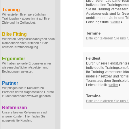
Mit unseren Laufband-Tests
individuellen Trainingsem
Training
Sie Ihr Training verbesser
Ausdauertests sind für Gesu
Wir erstellen Ihren persönlichen
ambitionierte Läufer und Tr
Trainigsplan - abgestimmt auf Ihre
Leistungsstufe.
weiter
Ziele und Ihr Zeitbudget.
Termine
Bike Fitting
Bitte kontaktieren Sie uns 
Wir bieten Sitzpositionsanalysen nach
biomechanischen Kriterien für die
optimale Kraftübertragung.
Ergometer
Feldtest
Durch unsere Feldstufentes
Wir haben aktuelle Ergometer unter
wissenschaftlichen Aspekten und
individuelle Trainingsempf
Bedingungen getestet.
Ihr Training verbessern kön
mobil einsetzbar und richt
Teams aus dem Sportspielb
Partner
Leichtathletik.
weiter
Wir pflegen beste Kontakte zu
Partnern deren diagnostische Geräte
Termine
zu den führenden weltweit gehören.
Bitte kontaktieren Sie uns 
Referenzen
Unsere besten Referenzen sind
unsere Kunden. Hier finden Sie
ausgewählte Kunden.