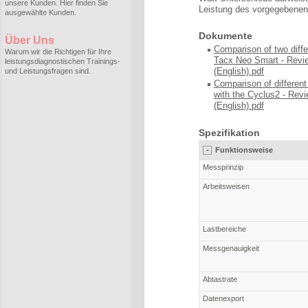
unsere Kunden. Hier finden Sie
Leistung des vorgegebenen
ausgewählte Kunden.
Dokumente
Über Uns
Comparison of two diffe
Warum wir die Richtigen für Ihre
Tacx Neo Smart - Rev
leistungsdiagnostischen Trainings-
(English).pdf
und Leistungsfragen sind.
Comparison of different
with the Cyclus2 - Re
(English)
.pdf
Spezifikation
-
Funktionsweise
Messprinzip
Arbeitsweisen
Lastbereiche
Messgenauigkeit
Abtastrate
Datenexport