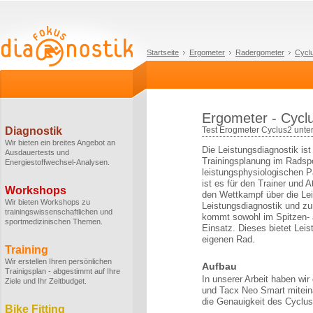
Startseite
Ergometer
Radergometer
Cycl
Ergometer - Cycl
Diagnostik
Test Erogmeter Cyclus2 unte
Wir bieten ein breites Angebot an
Die Leistungsdiagnostik ist
Ausdauertests und
Trainingsplanung im Radspo
Energiestoffwechsel-Analysen.
leistungsphysiologischen P
ist es für den Trainer und 
Workshops
den Wettkampf über die Lei
Wir bieten Workshops zu
Leistungsdiagnostik und z
trainingswissenschaftlichen und
kommt sowohl im Spitzen- 
sportmedizinischen Themen.
Einsatz. Dieses bietet Lei
eigenen Rad.
Training
Wir erstellen Ihren persönlichen
Aufbau
Trainigsplan - abgestimmt auf Ihre
In unserer Arbeit haben wir
Ziele und Ihr Zeitbudget.
und Tacx Neo Smart miteina
die Genauigkeit des Cyclu
Bike Fitting