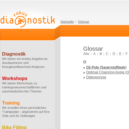
Startseite
Glossar
Glossar
Diagnostik
Alle
A
B
C
D
E
F
Wir bieten ein breites Angebot an
O
Ausdauertests und
Energiestoffwechsel-Analysen.
O2-Puls (Sauerstoffpuls)
Optimal Chainring Angle (
Osteoporose
Workshops
Wir bieten Workshops zu
trainingswissenschaftlichen und
sportmedizinischen Themen.
Training
Wir erstellen Ihren persönlichen
Trainigsplan - abgestimmt auf Ihre
Ziele und Ihr Zeitbudget.
Bike Fitting