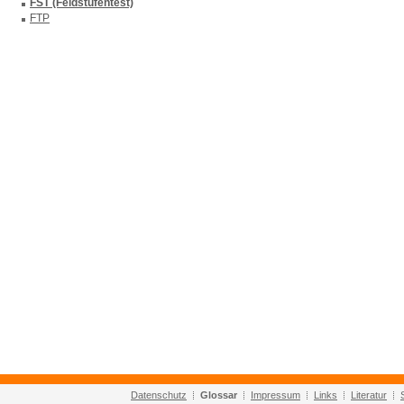
FST (Feldstufentest)
FTP
Datenschutz
Glossar
Impressum
Links
Literatur