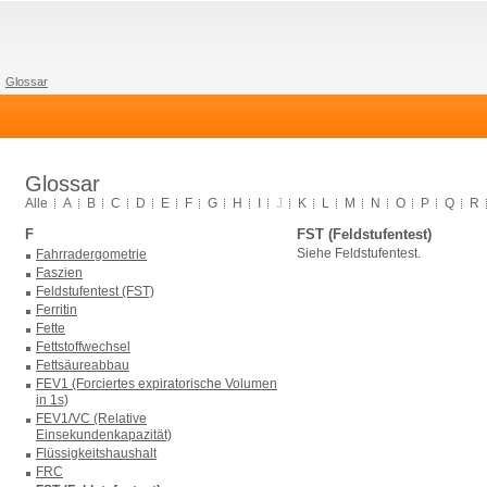
Glossar
Glossar
Alle
A
B
C
D
E
F
G
H
I
J
K
L
M
N
O
P
Q
R
F
FST (Feldstufentest)
Siehe Feldstufentest.
Fahrradergometrie
Faszien
Feldstufentest (FST)
Ferritin
Fette
Fettstoffwechsel
Fettsäureabbau
FEV1 (Forciertes expiratorische Volumen
in 1s)
FEV1/VC (Relative
Einsekundenkapazität)
Flüssigkeitshaushalt
FRC