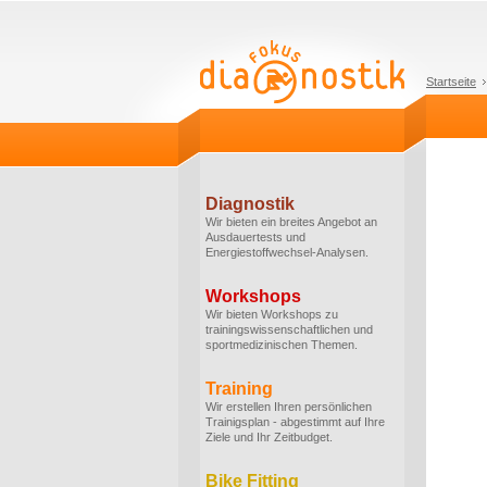
Startseite
Diagnostik
Wir bieten ein breites Angebot an
Ausdauertests und
Energiestoffwechsel-Analysen.
Workshops
Wir bieten Workshops zu
trainingswissenschaftlichen und
sportmedizinischen Themen.
Training
Wir erstellen Ihren persönlichen
Trainigsplan - abgestimmt auf Ihre
Ziele und Ihr Zeitbudget.
Bike Fitting