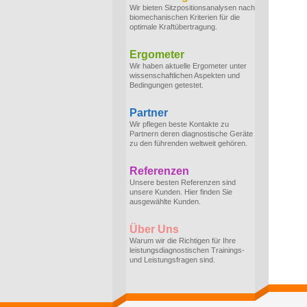
Wir bieten Sitzpositionsanalysen nach
biomechanischen Kriterien für die
optimale Kraftübertragung.
Ergometer
Wir haben aktuelle Ergometer unter
wissenschaftlichen Aspekten und
Bedingungen getestet.
Partner
Wir pflegen beste Kontakte zu
Partnern deren diagnostische Geräte
zu den führenden weltweit gehören.
Referenzen
Unsere besten Referenzen sind
unsere Kunden. Hier finden Sie
ausgewählte Kunden.
Über Uns
Warum wir die Richtigen für Ihre
leistungsdiagnostischen Trainings-
und Leistungsfragen sind.