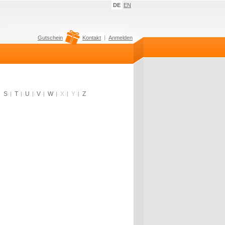
DE
EN
Gutschein
Kontakt
Anmelden
S
T
U
V
W
X
Y
Z