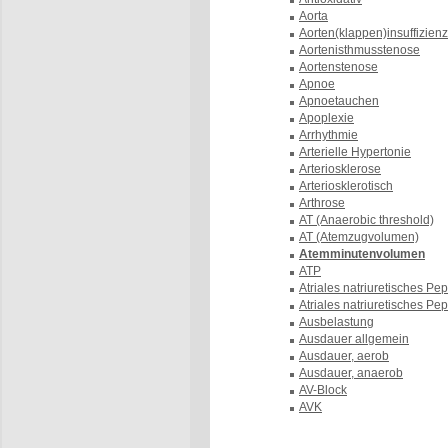
Aorta
Aorten(klappen)insuffizienz
Aortenisthmusstenose
Aortenstenose
Apnoe
Apnoetauchen
Apoplexie
Arrhythmie
Arterielle Hypertonie
Arteriosklerose
Arteriosklerotisch
Arthrose
AT (Anaerobic threshold)
AT (Atemzugvolumen)
Atemminutenvolumen
ATP
Atriales natriuretisches Pep
Atriales natriuretisches Pep
Ausbelastung
Ausdauer allgemein
Ausdauer, aerob
Ausdauer, anaerob
AV-Block
AVK