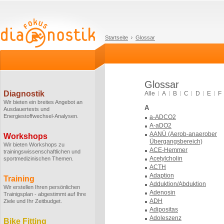
Startseite
Glossar
Glossar
Diagnostik
Alle
A
B
C
D
E
F
Wir bieten ein breites Angebot an
A
Ausdauertests und
Energiestoffwechsel-Analysen.
a-ADCO2
A-aDO2
AANÜ (Aerob-anaerober
Workshops
Übergangsbereich)
Wir bieten Workshops zu
ACE-Hemmer
trainingswissenschaftlichen und
Acetylcholin
sportmedizinischen Themen.
ACTH
Adaption
Training
Adduktion/Abduktion
Wir erstellen Ihren persönlichen
Adenosin
Trainigsplan - abgestimmt auf Ihre
ADH
Ziele und Ihr Zeitbudget.
Adipositas
Adoleszenz
Bike Fitting