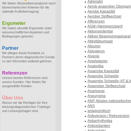
Adrenalin
Wir bieten Sitzpositionsanalysen nach
Aerob-anaerober Übergan
biomechanischen Kriterien für die
Aerobe Kapazität
optimale Kraftübertragung.
Aerober Stoffwechsel
Afferenzen
Ergometer
AGW (Atemgrenzwert)
Wir haben aktuelle Ergometer unter
Aktionspotential
wissenschaftlichen Aspekten und
Aktiver Bewegungsapparat
Bedingungen getestet.
Aktivitätsumsatz
Albumin
Partner
Aldosteron
Wir pflegen beste Kontakte zu
Alveole
Partnern deren diagnostische Geräte
Amphetamin
zu den führenden weltweit gehören.
Anabolika
Anaerobe Kapazität
Referenzen
Anaerobe Schwelle
Unsere besten Referenzen sind
Anaerobe Schwelle (AT & 
unsere Kunden. Hier finden Sie
Anaerober Stoffwechsel
ausgewählte Kunden.
Anamnese
Aneurysma
Über Uns
ANP, Atriales natriuretische
Warum wir die Richtigen für Ihre
ANS
leistungsdiagnostischen Trainings-
antagonistisch
und Leistungsfragen sind.
Anteversion / Retroversion
Antiarrhythmika
Antioxidantien
Antioxidativ