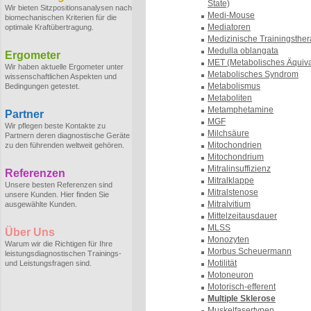
State)
Wir bieten Sitzpositionsanalysen nach
Medi-Mouse
biomechanischen Kriterien für die
Mediatoren
optimale Kraftübertragung.
Medizinische Trainingsther
Medulla oblangata
Ergometer
MET (Metabolisches Äquiva
Wir haben aktuelle Ergometer unter
Metabolisches Syndrom
wissenschaftlichen Aspekten und
Metabolismus
Bedingungen getestet.
Metaboliten
Metamphetamine
Partner
MGF
Wir pflegen beste Kontakte zu
Milchsäure
Partnern deren diagnostische Geräte
Mitochondrien
zu den führenden weltweit gehören.
Mitochondrium
Mitralinsuffizienz
Referenzen
Mitralklappe
Unsere besten Referenzen sind
Mitralstenose
unsere Kunden. Hier finden Sie
Mitralvitium
ausgewählte Kunden.
Mittelzeitausdauer
MLSS
Über Uns
Monozyten
Warum wir die Richtigen für Ihre
Morbus Scheuermann
leistungsdiagnostischen Trainings-
Motilität
und Leistungsfragen sind.
Motoneuron
Motorisch-efferent
Multiple Sklerose
Muskelfasertypen