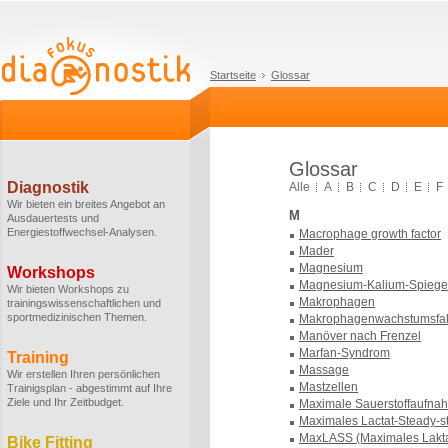
Startseite
Glossar
Glossar
Diagnostik
Alle
A
B
C
D
E
F
Wir bieten ein breites Angebot an
M
Ausdauertests und
Energiestoffwechsel-Analysen.
Macrophage growth factor
Mader
Magnesium
Workshops
Magnesium-Kalium-Spiege
Wir bieten Workshops zu
Makrophagen
trainingswissenschaftlichen und
sportmedizinischen Themen.
Makrophagenwachstumsfak
Manöver nach Frenzel
Marfan-Syndrom
Training
Massage
Wir erstellen Ihren persönlichen
Mastzellen
Trainigsplan - abgestimmt auf Ihre
Ziele und Ihr Zeitbudget.
Maximale Sauerstoffaufna
Maximales Lactat-Steady-s
MaxLASS (Maximales Lakta
Bike Fitting