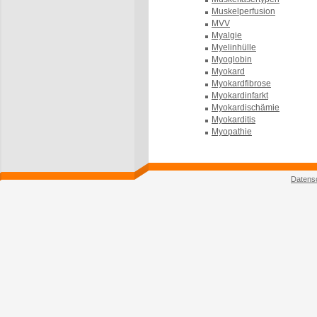
Muskelperfusion
MVV
Myalgie
Myelinhülle
Myoglobin
Myokard
Myokardfibrose
Myokardinfarkt
Myokardischämie
Myokarditis
Myopathie
Datens