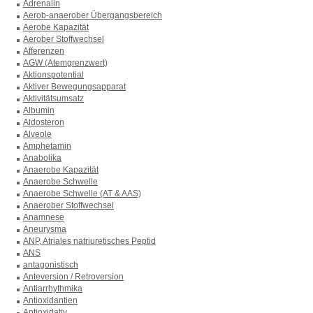
Adrenalin
Aerob-anaerober Übergangsbereich
Aerobe Kapazität
Aerober Stoffwechsel
Afferenzen
AGW (Atemgrenzwert)
Aktionspotential
Aktiver Bewegungsapparat
Aktivitätsumsatz
Albumin
Aldosteron
Alveole
Amphetamin
Anabolika
Anaerobe Kapazität
Anaerobe Schwelle
Anaerobe Schwelle (AT & AAS)
Anaerober Stoffwechsel
Anamnese
Aneurysma
ANP, Atriales natriuretisches Peptid
ANS
antagonistisch
Anteversion / Retroversion
Antiarrhythmika
Antioxidantien
Antioxidativ