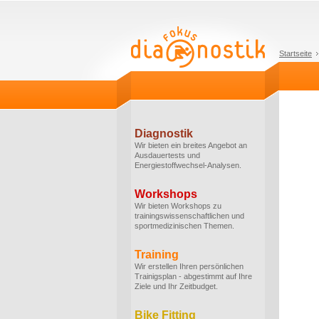
Startseite
Diagnostik
Wir bieten ein breites Angebot an
Ausdauertests und
Energiestoffwechsel-Analysen.
Workshops
Wir bieten Workshops zu
trainingswissenschaftlichen und
sportmedizinischen Themen.
Training
Wir erstellen Ihren persönlichen
Trainigsplan - abgestimmt auf Ihre
Ziele und Ihr Zeitbudget.
Bike Fitting