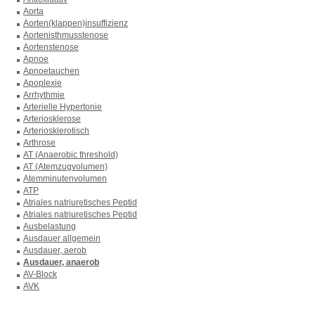
Aorta
Aorten(klappen)insuffizienz
Aortenisthmusstenose
Aortenstenose
Apnoe
Apnoetauchen
Apoplexie
Arrhythmie
Arterielle Hypertonie
Arteriosklerose
Arteriosklerotisch
Arthrose
AT (Anaerobic threshold)
AT (Atemzugvolumen)
Atemminutenvolumen
ATP
Atriales natriuretisches Peptid
Atriales natriuretisches Peptid
Ausbelastung
Ausdauer allgemein
Ausdauer, aerob
Ausdauer, anaerob
AV-Block
AVK