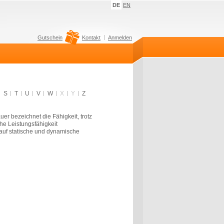
DE
EN
Gutschein
Kontakt
Anmelden
S
T
U
V
W
X
Y
Z
r bezeichnet die Fähigkeit, trotz
he Leistungsfähigkeit
 auf statische und dynamische