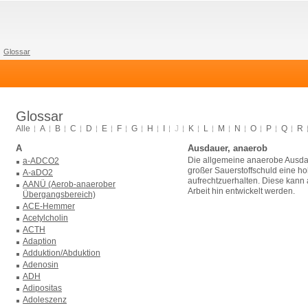
Glossar
Glossar
Alle
A
B
C
D
E
F
G
H
I
J
K
L
M
N
O
P
Q
R
A
Ausdauer, anaerob
Die allgemeine anaerobe Ausdaue
a-ADCO2
großer Sauerstoffschuld eine ho
A-aDO2
aufrechtzuerhalten. Diese kann
AANÜ (Aerob-anaerober
Arbeit hin entwickelt werden.
Übergangsbereich)
ACE-Hemmer
Acetylcholin
ACTH
Adaption
Adduktion/Abduktion
Adenosin
ADH
Adipositas
Adoleszenz