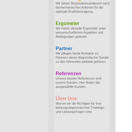
Wir bieten Sitzpositionsanalysen nach
biomechanischen Kriterien für die
optimale Kraftübertragung.
Ergometer
Wir haben aktuelle Ergometer unter
wissenschaftlichen Aspekten und
Bedingungen getestet.
Partner
Wir pflegen beste Kontakte zu
Partnern deren diagnostische Geräte
zu den führenden weltweit gehören.
Referenzen
Unsere besten Referenzen sind
unsere Kunden. Hier finden Sie
ausgewählte Kunden.
Über Uns
Warum wir die Richtigen für Ihre
leistungsdiagnostischen Trainings-
und Leistungsfragen sind.