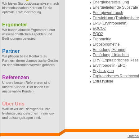
Energiebereitstellung
Wir bieten Sitzpositionsanalysen nach
Energieliefernde Substrate
biomechanischen Kriterien für die
optimale Kraftübertragung.
Energieverbrauch
Entwicklung (Trainingsbere
EPO (Erythropoietin)
Ergometer
EQCO2
Wir haben aktuelle Ergometer unter
EQO2
wissenschaftlichen Aspekten und
Bedingungen getestet.
Ergometrie
Ergospirometrie
Ermüdung, Formen
Partner
Ermüdung, Ursachen
Wir pflegen beste Kontakte zu
ERV (Expiratorisches Res
Partnern deren diagnostische Geräte
zu den führenden weltweit gehören.
Erythropoetin (EPO)
Erythrozyten
Expiratorisches Reservev
Referenzen
Extrasystole
Unsere besten Referenzen sind
unsere Kunden. Hier finden Sie
ausgewählte Kunden.
Über Uns
Warum wir die Richtigen für Ihre
leistungsdiagnostischen Trainings-
und Leistungsfragen sind.
Datens