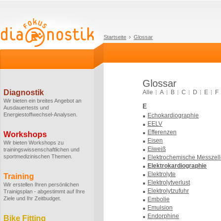
Startseite
Glossar
Glossar
Diagnostik
Alle
A
B
C
D
E
F
Wir bieten ein breites Angebot an
E
Ausdauertests und
Energiestoffwechsel-Analysen.
Echokardiographie
EELV
Efferenzen
Workshops
Eisen
Wir bieten Workshops zu
Eiweiß
trainingswissenschaftlichen und
sportmedizinischen Themen.
Elektrochemische Messzel
Elektrokardiographie
Elektrolyte
Training
Elektrolytverlust
Wir erstellen Ihren persönlichen
Elektrolytzufuhr
Trainigsplan - abgestimmt auf Ihre
Ziele und Ihr Zeitbudget.
Embolie
Emulsion
Endorphine
Bike Fitting