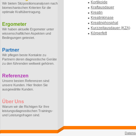
Kortikoide
Wir bieten Sitzpositionsanalysen nach
Kraftausdauer
biomechanischen Kriterien für die
optimale Kraftübertragung.
Kreatin
Kreatinkinase
Kreatinphosphat
Ergometer
Kurzzeitausdauer (KZA)
Wir haben aktuelle Ergometer unter
Körperfett
wissenschaftlichen Aspekten und
Bedingungen getestet.
Partner
Wir pflegen beste Kontakte zu
Partnern deren diagnostische Geräte
zu den führenden weltweit gehören.
Referenzen
Unsere besten Referenzen sind
unsere Kunden. Hier finden Sie
ausgewählte Kunden.
Über Uns
Warum wir die Richtigen für Ihre
leistungsdiagnostischen Trainings-
und Leistungsfragen sind.
Datens