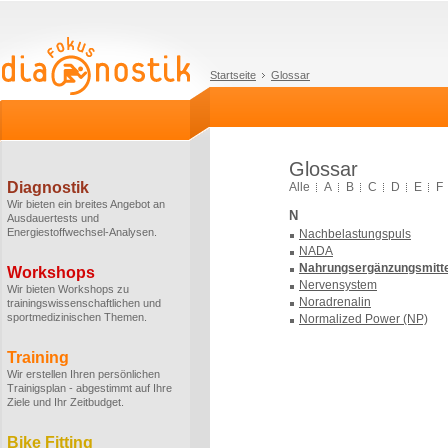
Startseite
Glossar
Glossar
Diagnostik
Alle
A
B
C
D
E
F
Wir bieten ein breites Angebot an
N
Ausdauertests und
Energiestoffwechsel-Analysen.
Nachbelastungspuls
NADA
Nahrungsergänzungsmitte
Workshops
Nervensystem
Wir bieten Workshops zu
Noradrenalin
trainingswissenschaftlichen und
sportmedizinischen Themen.
Normalized Power (NP)
Training
Wir erstellen Ihren persönlichen
Trainigsplan - abgestimmt auf Ihre
Ziele und Ihr Zeitbudget.
Bike Fitting