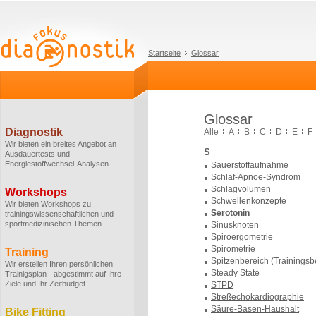
Startseite
Glossar
Glossar
Diagnostik
Alle
A
B
C
D
E
F
Wir bieten ein breites Angebot an
S
Ausdauertests und
Energiestoffwechsel-Analysen.
Sauerstoffaufnahme
Schlaf-Apnoe-Syndrom
Schlagvolumen
Workshops
Schwellenkonzepte
Wir bieten Workshops zu
Serotonin
trainingswissenschaftlichen und
sportmedizinischen Themen.
Sinusknoten
Spiroergometrie
Spirometrie
Training
Spitzenbereich (Trainingsb
Wir erstellen Ihren persönlichen
Steady State
Trainigsplan - abgestimmt auf Ihre
Ziele und Ihr Zeitbudget.
STPD
Streßechokardiographie
Säure-Basen-Haushalt
Bike Fitting