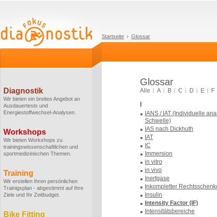
Startseite
Glossar
Glossar
Diagnostik
Alle
A
B
C
D
E
F
Wir bieten ein breites Angebot an
I
Ausdauertests und
Energiestoffwechsel-Analysen.
IANS / IAT (Individuelle an
Schwelle)
IAS nach Dickhuth
Workshops
IAT
Wir bieten Workshops zu
IC
trainingswissenschaftlichen und
Immersion
sportmedizinischen Themen.
in vitro
in vivo
Training
Inertgase
Wir erstellen Ihren persönlichen
Inkompletter Rechtsschenk
Trainigsplan - abgestimmt auf Ihre
Insulin
Ziele und Ihr Zeitbudget.
Intensity Factor (IF)
Intensitätsbereiche
Bike Fitting