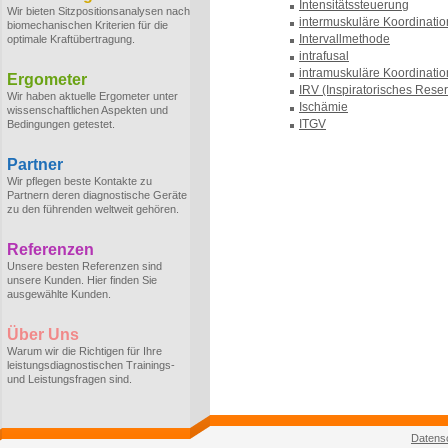
Intensitätssteuerung
Wir bieten Sitzpositionsanalysen nach
intermuskuläre Koordinatio
biomechanischen Kriterien für die
Intervallmethode
optimale Kraftübertragung.
intrafusal
intramuskuläre Koordinatio
Ergometer
IRV (Inspiratorisches Res
Wir haben aktuelle Ergometer unter
Ischämie
wissenschaftlichen Aspekten und
ITGV
Bedingungen getestet.
Partner
Wir pflegen beste Kontakte zu
Partnern deren diagnostische Geräte
zu den führenden weltweit gehören.
Referenzen
Unsere besten Referenzen sind
unsere Kunden. Hier finden Sie
ausgewählte Kunden.
Über Uns
Warum wir die Richtigen für Ihre
leistungsdiagnostischen Trainings-
und Leistungsfragen sind.
Datens