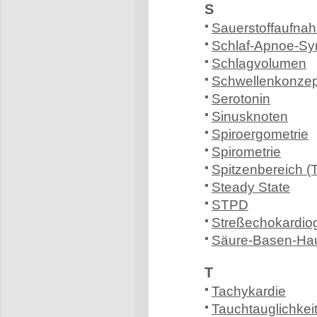
S
Sauerstoffaufna
Schlaf-Apnoe-S
Schlagvolumen
Schwellenkonze
Serotonin
Sinusknoten
Spiroergometrie
Spirometrie
Spitzenbereich (T
Steady State
STPD
Streßechokardio
Säure-Basen-Hau
T
Tachykardie
Tauchtauglichkei