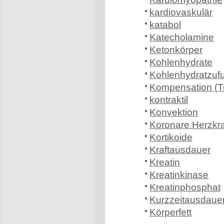
kardiovaskulär
katabol
Katecholamine
Ketonkörper
Kohlenhydrate
Kohlenhydratzuf
Kompensation (Tr
kontraktil
Konvektion
Koronare Herzkr
Kortikoide
Kraftausdauer
Kreatin
Kreatinkinase
Kreatinphosphat
Kurzzeitausdaue
Körperfett