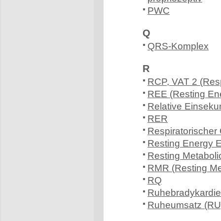
PWC
Q
QRS-Komplex
R
RCP, VAT 2 (Resp
REE (Resting En
Relative Einsek
RER
Respiratorischer 
Resting Energy 
Resting Metabol
RMR (Resting Me
RQ
Ruhebradykardie
Ruheumsatz (RU