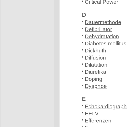
Critical Power
D
Dauermethode
Defibrillator
Dehydratation
Diabetes mellitus
Dickhuth
Diffusion
Dilatation
Diuretika
Doping
Dyspnoe
E
Echokardiograph
EELV
Efferenzen