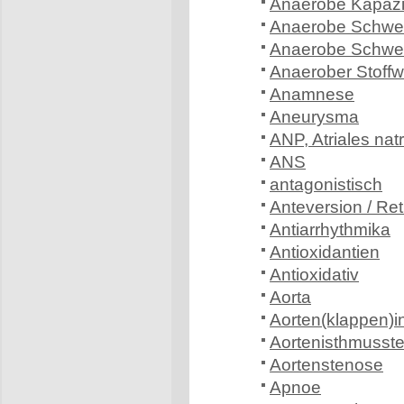
Anaerobe Kapazi
Anaerobe Schwel
Anaerobe Schwel
Anaerober Stoff
Anamnese
Aneurysma
ANP, Atriales nat
ANS
antagonistisch
Anteversion / Re
Antiarrhythmika
Antioxidantien
Antioxidativ
Aorta
Aorten(klappen)in
Aortenisthmusst
Aortenstenose
Apnoe