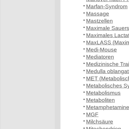
Marfan-Syndrom
Massage
Mastzellen
Maximale Sauers
Maximales Lactat
MaxLASS (Maxima
Medi-Mouse
Mediatoren
Medizinische Tra
Medulla oblanga
MET (Metabolisch
Metabolisches S
Metabolismus
Metaboliten
Metamphetamin
MGF
Milchsäure
Mitochondrien