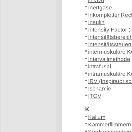
in vivo
Inertgase
Inkompletter Rec
Insulin
Intensity Factor (
Intensitätsbereic
Intensitätssteuer
intermuskuläre K
Intervallmethode
intrafusal
intramuskuläre K
IRV (Inspiratori
Ischämie
ITGV
K
Kalium
Kammerflimmern
Kardiomyopathie