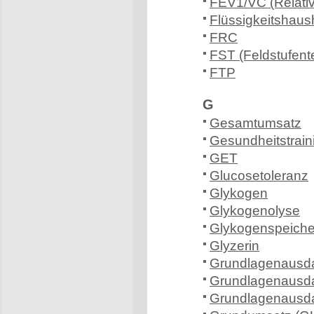
FEV1/VC (Relati
Flüssigkeitshaus
FRC
FST (Feldstufent
FTP
G
Gesamtumsatz
Gesundheitstrain
GET
Glucosetoleranz
Glykogen
Glykogenolyse
Glykogenspeiche
Glyzerin
Grundlagenausd
Grundlagenausda
Grundlagenausda