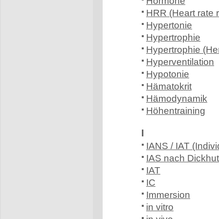
Hormone
HRR (Heart rate 
Hypertonie
Hypertrophie
Hypertrophie (He
Hyperventilation
Hypotonie
Hämatokrit
Hämodynamik
Höhentraining
I
IANS / IAT (Indiv
IAS nach Dickhu
IAT
IC
Immersion
in vitro