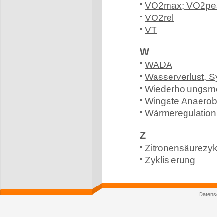
VO2max; VO2peak
VO2rel
VT
W
WADA
Wasserverlust, 
Wiederholungsm
Wingate Anaerobi
Wärmeregulation
Z
Zitronensäurezyk
Zyklisierung
Datens