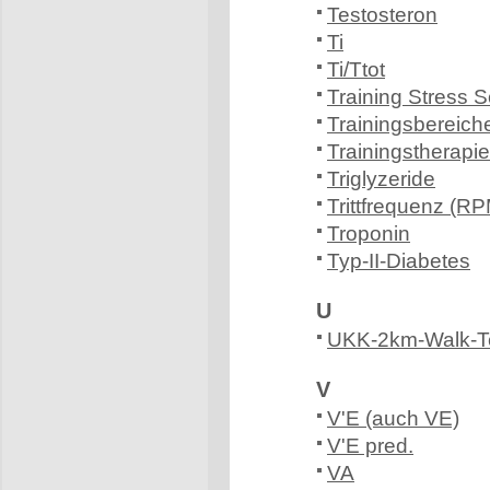
Testosteron
Ti
Ti/Ttot
Training Stress 
Trainingsbereich
Trainingstherapie
Triglyzeride
Trittfrequenz (R
Troponin
Typ-II-Diabetes
U
UKK-2km-Walk-T
V
V'E (auch VE)
V'E pred.
VA