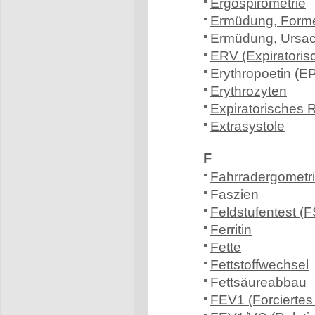
Ergospirometrie
Ermüdung, Form
Ermüdung, Ursa
ERV (Expiratori
Erythropoetin (E
Erythrozyten
Expiratorisches
Extrasystole
F
Fahrradergometr
Faszien
Feldstufentest (
Ferritin
Fette
Fettstoffwechsel
Fettsäureabbau
FEV1 (Forciertes