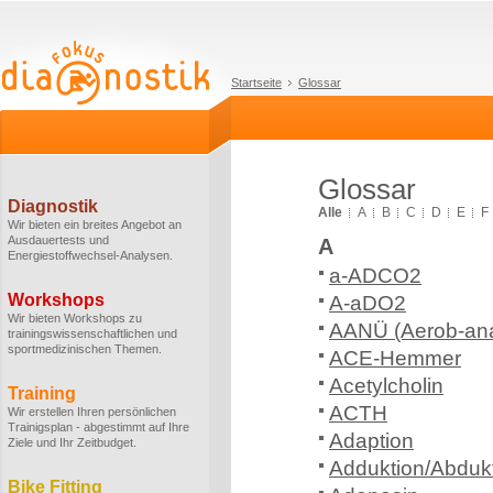
Startseite
Glossar
Glossar
Diagnostik
Alle
A
B
C
D
E
F
Wir bieten ein breites Angebot an
Ausdauertests und
A
Energiestoffwechsel-Analysen.
a-ADCO2
Workshops
A-aDO2
Wir bieten Workshops zu
AANÜ (Aerob-ana
trainingswissenschaftlichen und
sportmedizinischen Themen.
ACE-Hemmer
Acetylcholin
Training
ACTH
Wir erstellen Ihren persönlichen
Trainigsplan - abgestimmt auf Ihre
Adaption
Ziele und Ihr Zeitbudget.
Adduktion/Abduk
Bike Fitting