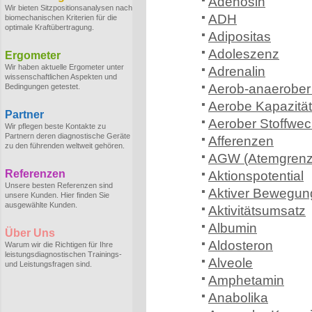
Adenosin
Wir bieten Sitzpositionsanalysen nach
ADH
biomechanischen Kriterien für die
optimale Kraftübertragung.
Adipositas
Adoleszenz
Ergometer
Wir haben aktuelle Ergometer unter
Adrenalin
wissenschaftlichen Aspekten und
Aerob-anaerober
Bedingungen getestet.
Aerobe Kapazität
Partner
Aerober Stoffwec
Wir pflegen beste Kontakte zu
Partnern deren diagnostische Geräte
Afferenzen
zu den führenden weltweit gehören.
AGW (Atemgrenz
Referenzen
Aktionspotential
Unsere besten Referenzen sind
Aktiver Bewegun
unsere Kunden. Hier finden Sie
ausgewählte Kunden.
Aktivitätsumsatz
Albumin
Über Uns
Aldosteron
Warum wir die Richtigen für Ihre
leistungsdiagnostischen Trainings-
Alveole
und Leistungsfragen sind.
Amphetamin
Anabolika