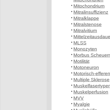
Mitochondrium
Mitralinsuffizienz
Mitralklappe
Mitralstenose
Mitralvitium
Mittelzeitausdaue
MLSS
Monozyten
Morbus Scheue
Motilität
Motoneuron
Motorisch-efferen
Multiple Sklerose
Muskelfasertype
Muskelperfusion
MVV
Myalgie