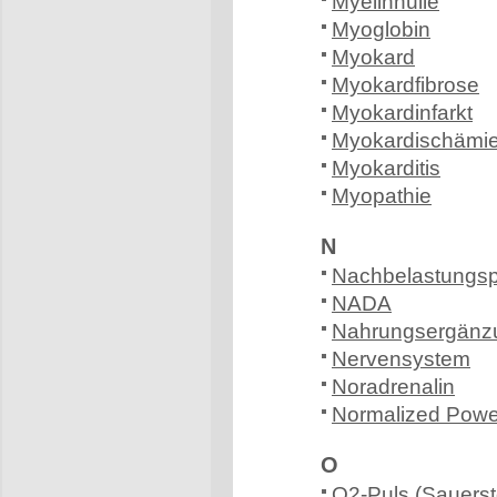
Myelinhülle
Myoglobin
Myokard
Myokardfibrose
Myokardinfarkt
Myokardischämi
Myokarditis
Myopathie
N
Nachbelastungsp
NADA
Nahrungsergänzu
Nervensystem
Noradrenalin
Normalized Powe
O
O2-Puls (Sauerst