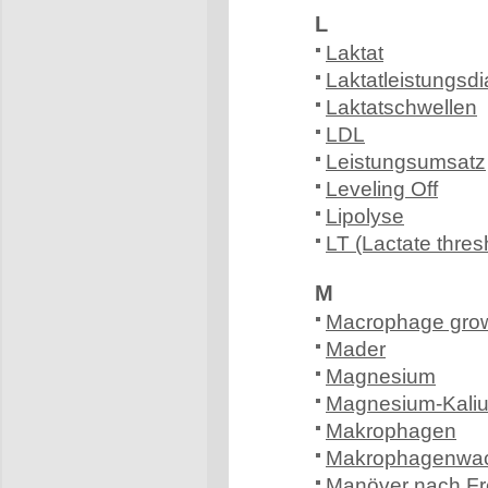
L
Laktat
Laktatleistungsdi
Laktatschwellen
LDL
Leistungsumsatz
Leveling Off
Lipolyse
LT (Lactate thres
M
Macrophage grow
Mader
Magnesium
Magnesium-Kaliu
Makrophagen
Makrophagenwac
Manöver nach Fr