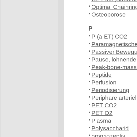
Optimal Chainrin
Osteoporose
P
P (a-ET) CO2
Paramagnetische
Passiver Beweg
Pause, lohnende 
Peak-bone-mass
Peptide
Perfusion
Periodisierung
Periphäre arterie
PET CO2
PET O2
Plasma
Polysaccharid
propriozeptiv