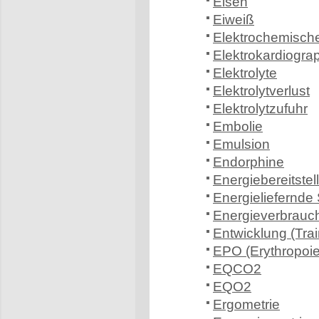
Eisen
Eiweiß
Elektrochemisch
Elektrokardiogra
Elektrolyte
Elektrolytverlust
Elektrolytzufuhr
Embolie
Emulsion
Endorphine
Energiebereitstel
Energieliefernde
Energieverbrauc
Entwicklung (Tra
EPO (Erythropoie
EQCO2
EQO2
Ergometrie