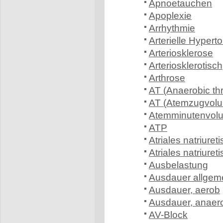
Apnoetauchen
Apoplexie
Arrhythmie
Arterielle Hypert
Arteriosklerose
Arteriosklerotisch
Arthrose
AT (Anaerobic th
AT (Atemzugvol
Atemminutenvol
ATP
Atriales natriuret
Atriales natriuret
Ausbelastung
Ausdauer allgem
Ausdauer, aerob
Ausdauer, anaer
AV-Block