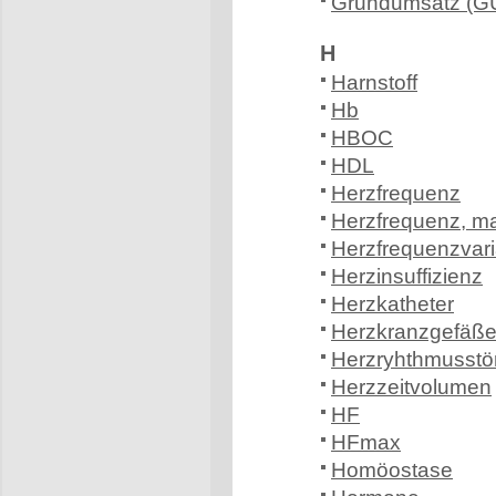
Grundumsatz (G
H
Harnstoff
Hb
HBOC
HDL
Herzfrequenz
Herzfrequenz, m
Herzfrequenzvaria
Herzinsuffizienz
Herzkatheter
Herzkranzgefäß
Herzryhthmusstö
Herzzeitvolumen
HF
HFmax
Homöostase