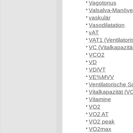
Vagotonus
Valsalva-Manöve
vaskulär
Vasodilatation
vAT
VAT1 (Ventilator
VC (Vitalkapazitä
VCO2
VD
VD/VT
VE%MVV
Ventilatorische S
Vitalkapazität (V
Vitamine
VO2
VO2 AT
VO2 peak
VO2max