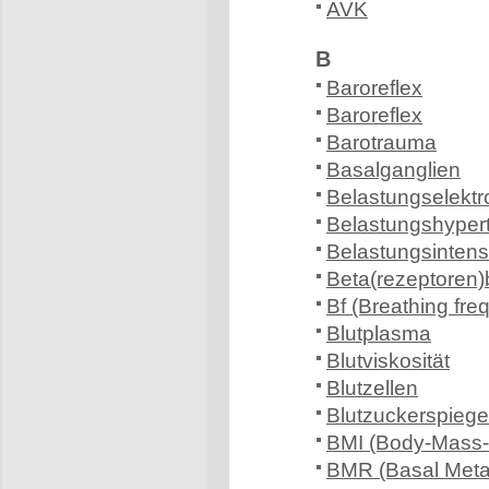
AVK
B
Baroreflex
Baroreflex
Barotrauma
Basalganglien
Belastungselektr
Belastungshyper
Belastungsintensi
Beta(rezeptoren)
Bf (Breathing fre
Blutplasma
Blutviskosität
Blutzellen
Blutzuckerspiege
BMI (Body-Mass-
BMR (Basal Meta