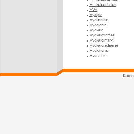
Muskelperfusion
MVV
Myalgie
Myelinhülle
Myoglobin
Myokard
Myokardfibrose
Myokardinfarkt
Myokardischämie
Myokarditis
Myopathie
Datens