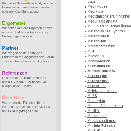
State)
Wir bieten Sitzpositionsanalysen nach
Medi-Mouse
biomechanischen Kriterien für die
Mediatoren
optimale Kraftübertragung.
Medizinische Trainingsther
Medulla oblangata
Ergometer
MET (Metabolisches Äquiva
Wir haben aktuelle Ergometer unter
Metabolisches Syndrom
wissenschaftlichen Aspekten und
Metabolismus
Bedingungen getestet.
Metaboliten
Metamphetamine
Partner
MGF
Wir pflegen beste Kontakte zu
Milchsäure
Partnern deren diagnostische Geräte
Mitochondrien
zu den führenden weltweit gehören.
Mitochondrium
Mitralinsuffizienz
Referenzen
Mitralklappe
Unsere besten Referenzen sind
Mitralstenose
unsere Kunden. Hier finden Sie
Mitralvitium
ausgewählte Kunden.
Mittelzeitausdauer
MLSS
Über Uns
Monozyten
Warum wir die Richtigen für Ihre
Morbus Scheuermann
leistungsdiagnostischen Trainings-
Motilität
und Leistungsfragen sind.
Motoneuron
Motorisch-efferent
Multiple Sklerose
Muskelfasertypen