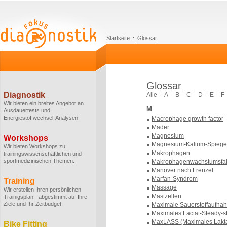
Startseite
Glossar
Glossar
Diagnostik
Alle
A
B
C
D
E
F
Wir bieten ein breites Angebot an
M
Ausdauertests und
Energiestoffwechsel-Analysen.
Macrophage growth factor
Mader
Magnesium
Workshops
Magnesium-Kalium-Spiege
Wir bieten Workshops zu
Makrophagen
trainingswissenschaftlichen und
sportmedizinischen Themen.
Makrophagenwachstumsfak
Manöver nach Frenzel
Marfan-Syndrom
Training
Massage
Wir erstellen Ihren persönlichen
Mastzellen
Trainigsplan - abgestimmt auf Ihre
Ziele und Ihr Zeitbudget.
Maximale Sauerstoffaufna
Maximales Lactat-Steady-s
MaxLASS (Maximales Lakta
Bike Fitting