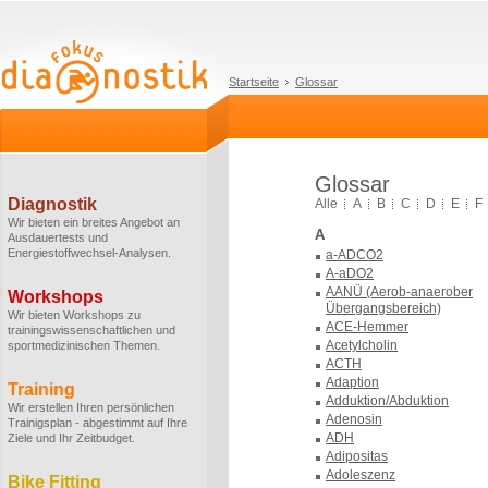
Startseite
Glossar
Glossar
Diagnostik
Alle
A
B
C
D
E
F
Wir bieten ein breites Angebot an
A
Ausdauertests und
Energiestoffwechsel-Analysen.
a-ADCO2
A-aDO2
AANÜ (Aerob-anaerober
Workshops
Übergangsbereich)
Wir bieten Workshops zu
ACE-Hemmer
trainingswissenschaftlichen und
Acetylcholin
sportmedizinischen Themen.
ACTH
Adaption
Training
Adduktion/Abduktion
Wir erstellen Ihren persönlichen
Adenosin
Trainigsplan - abgestimmt auf Ihre
ADH
Ziele und Ihr Zeitbudget.
Adipositas
Adoleszenz
Bike Fitting