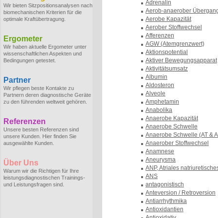
Adrenalin
Wir bieten Sitzpositionsanalysen nach
Aerob-anaerober Übergan
biomechanischen Kriterien für die
Aerobe Kapazität
optimale Kraftübertragung.
Aerober Stoffwechsel
Afferenzen
Ergometer
AGW (Atemgrenzwert)
Wir haben aktuelle Ergometer unter
Aktionspotential
wissenschaftlichen Aspekten und
Aktiver Bewegungsapparat
Bedingungen getestet.
Aktivitätsumsatz
Albumin
Partner
Aldosteron
Wir pflegen beste Kontakte zu
Alveole
Partnern deren diagnostische Geräte
Amphetamin
zu den führenden weltweit gehören.
Anabolika
Anaerobe Kapazität
Referenzen
Anaerobe Schwelle
Unsere besten Referenzen sind
Anaerobe Schwelle (AT & 
unsere Kunden. Hier finden Sie
Anaerober Stoffwechsel
ausgewählte Kunden.
Anamnese
Aneurysma
Über Uns
ANP, Atriales natriuretische
Warum wir die Richtigen für Ihre
ANS
leistungsdiagnostischen Trainings-
antagonistisch
und Leistungsfragen sind.
Anteversion / Retroversion
Antiarrhythmika
Antioxidantien
Antioxidativ