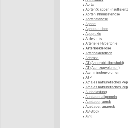
Aorta
Aorten(klappen)insuffizienz
Aortenisthmusstenose
Aortenstenose
Apnoe
Apnoetauchen
Apoplexie
Arrhythmie
Arterielle Hypertonie
Arteriosklerose
Arteriosklerotisch
Arthrose
AT (Anaerobic threshold)
AT (Atemzugvolumen)
Atemminutenvolumen
ATP
Atriales natriuretisches Pep
Atriales natriuretisches Pep
Ausbelastung
Ausdauer allgemein
Ausdauer, aerob
Ausdauer, anaerob
AV-Block
AVK