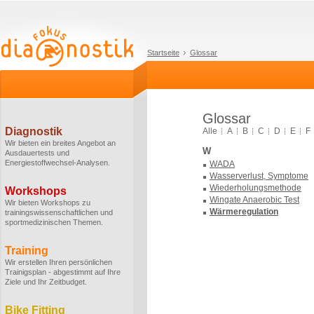
Startseite
Glossar
Glossar
Diagnostik
Alle
A
B
C
D
E
F
Wir bieten ein breites Angebot an
W
Ausdauertests und
Energiestoffwechsel-Analysen.
WADA
Wasserverlust, Symptome
Wiederholungsmethode
Workshops
Wingate Anaerobic Test
Wir bieten Workshops zu
Wärmeregulation
trainingswissenschaftlichen und
sportmedizinischen Themen.
Training
Wir erstellen Ihren persönlichen
Trainigsplan - abgestimmt auf Ihre
Ziele und Ihr Zeitbudget.
Bike Fitting