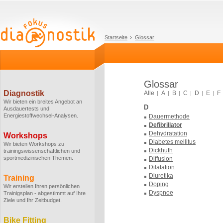
Startseite
Glossar
Glossar
Diagnostik
Alle
A
B
C
D
E
F
Wir bieten ein breites Angebot an
D
Ausdauertests und
Energiestoffwechsel-Analysen.
Dauermethode
Defibrillator
Dehydratation
Workshops
Diabetes mellitus
Wir bieten Workshops zu
Dickhuth
trainingswissenschaftlichen und
sportmedizinischen Themen.
Diffusion
Dilatation
Diuretika
Training
Doping
Wir erstellen Ihren persönlichen
Dyspnoe
Trainigsplan - abgestimmt auf Ihre
Ziele und Ihr Zeitbudget.
Bike Fitting