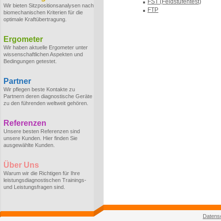
FST (Feldstufentest)
Wir bieten Sitzpositionsanalysen nach
FTP
biomechanischen Kriterien für die
optimale Kraftübertragung.
Ergometer
Wir haben aktuelle Ergometer unter
wissenschaftlichen Aspekten und
Bedingungen getestet.
Partner
Wir pflegen beste Kontakte zu
Partnern deren diagnostische Geräte
zu den führenden weltweit gehören.
Referenzen
Unsere besten Referenzen sind
unsere Kunden. Hier finden Sie
ausgewählte Kunden.
Über Uns
Warum wir die Richtigen für Ihre
leistungsdiagnostischen Trainings-
und Leistungsfragen sind.
Datens