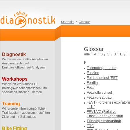
Startseite
Glossar
Glossar
Diagnostik
Alle
A
B
C
D
E
F
Wir bieten ein breites Angebot an
F
Ausdauertests und
Energiestoffwechsel-Analysen.
Fahrradergometrie
Faszien
Feldstufentest (FST)
Workshops
Ferritin
Wir bieten Workshops zu
Fette
trainingswissenschaftlichen und
sportmedizinischen Themen.
Fettstoffwechsel
Fettsäureabbau
FEV1 (Forciertes expirator
Training
in 1s)
Wir erstellen Ihren persönlichen
FEV1/VC (Relative
Trainigsplan - abgestimmt auf Ihre
Einsekundenkapazität)
Ziele und Ihr Zeitbudget.
Flüssigkeitshaushalt
FRC
Bike Fitting