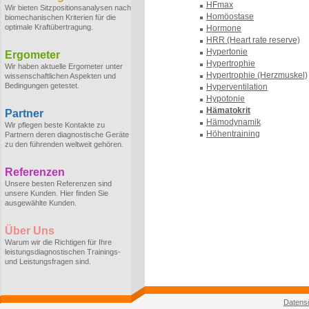
HFmax
Wir bieten Sitzpositionsanalysen nach
Homöostase
biomechanischen Kriterien für die
optimale Kraftübertragung.
Hormone
HRR (Heart rate reserve)
Hypertonie
Ergometer
Hypertrophie
Wir haben aktuelle Ergometer unter
Hypertrophie (Herzmuskel)
wissenschaftlichen Aspekten und
Bedingungen getestet.
Hyperventilation
Hypotonie
Hämatokrit
Partner
Hämodynamik
Wir pflegen beste Kontakte zu
Höhentraining
Partnern deren diagnostische Geräte
zu den führenden weltweit gehören.
Referenzen
Unsere besten Referenzen sind
unsere Kunden. Hier finden Sie
ausgewählte Kunden.
Über Uns
Warum wir die Richtigen für Ihre
leistungsdiagnostischen Trainings-
und Leistungsfragen sind.
Datens