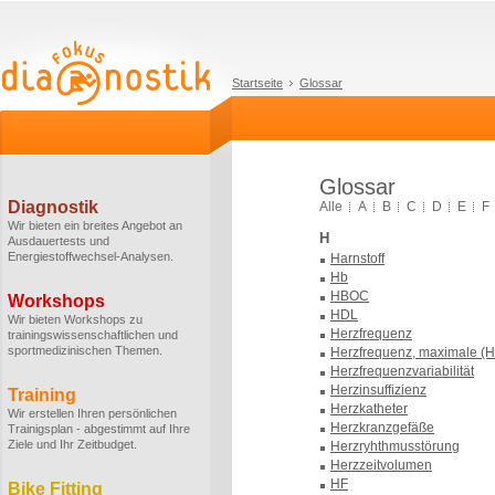
Startseite
Glossar
Glossar
Diagnostik
Alle
A
B
C
D
E
F
Wir bieten ein breites Angebot an
H
Ausdauertests und
Energiestoffwechsel-Analysen.
Harnstoff
Hb
HBOC
Workshops
HDL
Wir bieten Workshops zu
Herzfrequenz
trainingswissenschaftlichen und
sportmedizinischen Themen.
Herzfrequenz, maximale (
Herzfrequenzvariabilität
Herzinsuffizienz
Training
Herzkatheter
Wir erstellen Ihren persönlichen
Herzkranzgefäße
Trainigsplan - abgestimmt auf Ihre
Ziele und Ihr Zeitbudget.
Herzryhthmusstörung
Herzzeitvolumen
HF
Bike Fitting