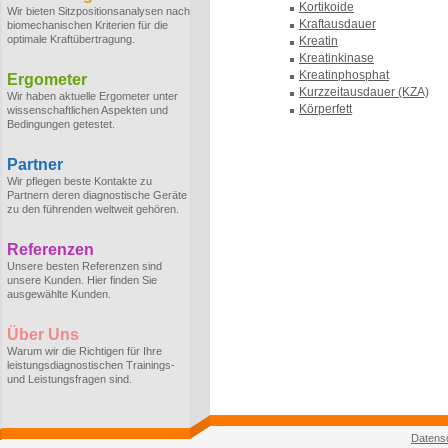
Kortikoide
Wir bieten Sitzpositionsanalysen nach
Kraftausdauer
biomechanischen Kriterien für die
optimale Kraftübertragung.
Kreatin
Kreatinkinase
Kreatinphosphat
Ergometer
Kurzzeitausdauer (KZA)
Wir haben aktuelle Ergometer unter
Körperfett
wissenschaftlichen Aspekten und
Bedingungen getestet.
Partner
Wir pflegen beste Kontakte zu
Partnern deren diagnostische Geräte
zu den führenden weltweit gehören.
Referenzen
Unsere besten Referenzen sind
unsere Kunden. Hier finden Sie
ausgewählte Kunden.
Über Uns
Warum wir die Richtigen für Ihre
leistungsdiagnostischen Trainings-
und Leistungsfragen sind.
Datens