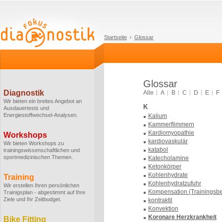
Startseite
Glossar
Glossar
Diagnostik
Alle
A
B
C
D
E
F
Wir bieten ein breites Angebot an
K
Ausdauertests und
Energiestoffwechsel-Analysen.
Kalium
Kammerflimmern
Kardiomyopathie
Workshops
kardiovaskulär
Wir bieten Workshops zu
katabol
trainingswissenschaftlichen und
sportmedizinischen Themen.
Katecholamine
Ketonkörper
Kohlenhydrate
Training
Kohlenhydratzufuhr
Wir erstellen Ihren persönlichen
Kompensation (Trainingsbe
Trainigsplan - abgestimmt auf Ihre
Ziele und Ihr Zeitbudget.
kontraktil
Konvektion
Koronare Herzkrankheit
Bike Fitting