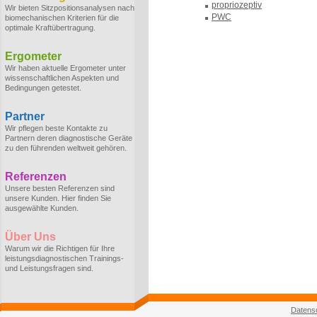
propriozeptiv
Wir bieten Sitzpositionsanalysen nach
PWC
biomechanischen Kriterien für die
optimale Kraftübertragung.
Ergometer
Wir haben aktuelle Ergometer unter
wissenschaftlichen Aspekten und
Bedingungen getestet.
Partner
Wir pflegen beste Kontakte zu
Partnern deren diagnostische Geräte
zu den führenden weltweit gehören.
Referenzen
Unsere besten Referenzen sind
unsere Kunden. Hier finden Sie
ausgewählte Kunden.
Über Uns
Warum wir die Richtigen für Ihre
leistungsdiagnostischen Trainings-
und Leistungsfragen sind.
Datens