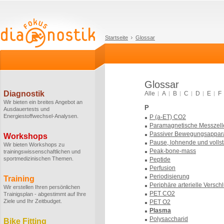
Startseite
Glossar
Glossar
Diagnostik
Alle
A
B
C
D
E
F
Wir bieten ein breites Angebot an
P
Ausdauertests und
Energiestoffwechsel-Analysen.
P (a-ET) CO2
Paramagnetische Messzell
Passiver Bewegungsappar
Workshops
Pause, lohnende und volls
Wir bieten Workshops zu
Peak-bone-mass
trainingswissenschaftlichen und
sportmedizinischen Themen.
Peptide
Perfusion
Periodisierung
Training
Periphäre arterielle Versch
Wir erstellen Ihren persönlichen
PET CO2
Trainigsplan - abgestimmt auf Ihre
Ziele und Ihr Zeitbudget.
PET O2
Plasma
Polysaccharid
Bike Fitting