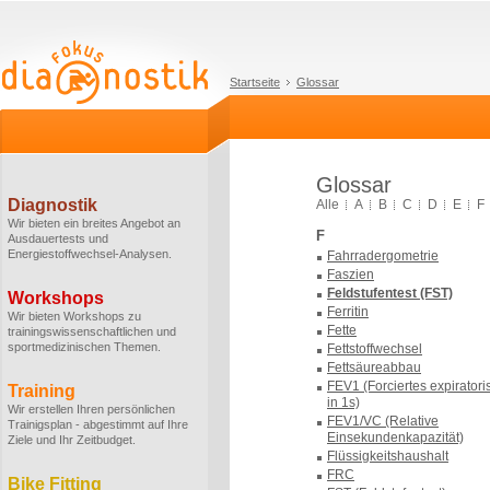
Startseite
Glossar
Glossar
Diagnostik
Alle
A
B
C
D
E
F
Wir bieten ein breites Angebot an
F
Ausdauertests und
Energiestoffwechsel-Analysen.
Fahrradergometrie
Faszien
Feldstufentest (FST)
Workshops
Ferritin
Wir bieten Workshops zu
Fette
trainingswissenschaftlichen und
sportmedizinischen Themen.
Fettstoffwechsel
Fettsäureabbau
FEV1 (Forciertes expirator
Training
in 1s)
Wir erstellen Ihren persönlichen
FEV1/VC (Relative
Trainigsplan - abgestimmt auf Ihre
Einsekundenkapazität)
Ziele und Ihr Zeitbudget.
Flüssigkeitshaushalt
FRC
Bike Fitting