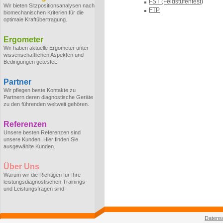
FST (Feldstufentest)
Wir bieten Sitzpositionsanalysen nach
FTP
biomechanischen Kriterien für die
optimale Kraftübertragung.
Ergometer
Wir haben aktuelle Ergometer unter
wissenschaftlichen Aspekten und
Bedingungen getestet.
Partner
Wir pflegen beste Kontakte zu
Partnern deren diagnostische Geräte
zu den führenden weltweit gehören.
Referenzen
Unsere besten Referenzen sind
unsere Kunden. Hier finden Sie
ausgewählte Kunden.
Über Uns
Warum wir die Richtigen für Ihre
leistungsdiagnostischen Trainings-
und Leistungsfragen sind.
Datens