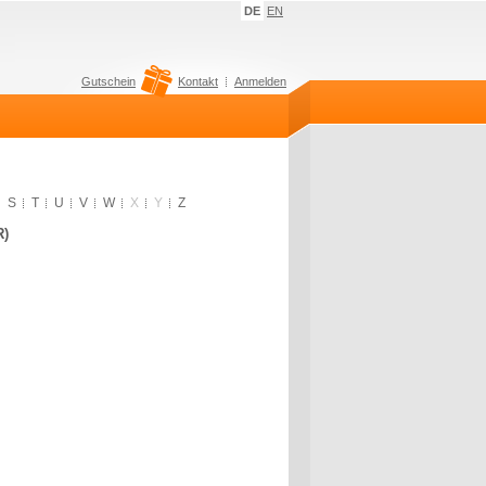
DE
EN
Gutschein
Kontakt
Anmelden
S
T
U
V
W
X
Y
Z
R)