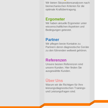
Wir bieten Sitzpositionsanalysen nach
biomechanischen Kriterien für die
optimale Kraftübertragung.
Ergometer
Wir haben aktuelle Ergometer unter
wissenschaftlichen Aspekten und
Bedingungen getestet.
Partner
Wir pflegen beste Kontakte zu
Partnern deren diagnostische Geräte
zu den führenden weltweit gehören.
Referenzen
Unsere besten Referenzen sind
unsere Kunden. Hier finden Sie
ausgewählte Kunden.
Über Uns
Warum wir die Richtigen für Ihre
leistungsdiagnostischen Trainings-
und Leistungsfragen sind.