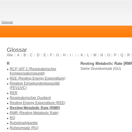
Glossar
Glossar
Alle
A
B
C
D
E
F
G
H
I
J
K
L
M
N
O
P
Q
R
R
Resting Metabolic Rate (RM
Siehe Grundumsatz (GU).
RCP, VAT 2 (Respiratorischer
Kompensationspunkt)
REE (Resting Energy Expenditure)
Relative Einsekundenkapazität
(FEV1/VC)
RER
Respiratorischer Quotient
Resting Energy Expenditure (REE)
Resting Metabolic Rate (RMR)
RMR (Resting Metabolic Rate)
RQ
Ruhebradykardie
Ruheumsatz (RU)