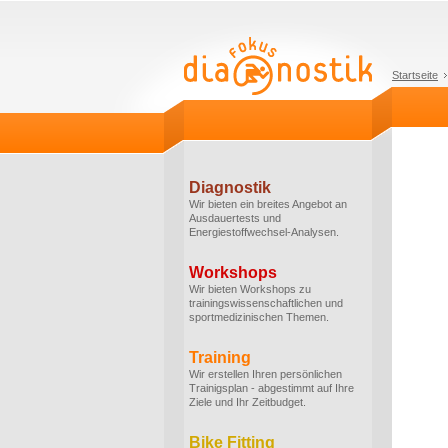
Startseite
Diagnostik
Wir bieten ein breites Angebot an
Ausdauertests und
Energiestoffwechsel-Analysen.
Workshops
Wir bieten Workshops zu
trainingswissenschaftlichen und
sportmedizinischen Themen.
Training
Wir erstellen Ihren persönlichen
Trainigsplan - abgestimmt auf Ihre
Ziele und Ihr Zeitbudget.
Bike Fitting