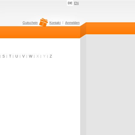
DE
EN
Gutschein
Kontakt
Anmelden
S
T
U
V
W
X
Y
Z