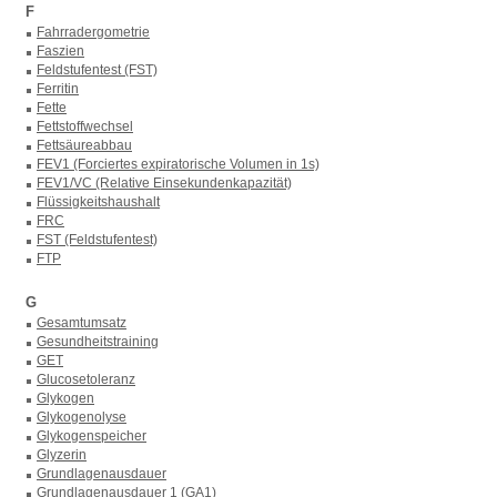
F
Fahrradergometrie
Faszien
Feldstufentest (FST)
Ferritin
Fette
Fettstoffwechsel
Fettsäureabbau
FEV1 (Forciertes expiratorische Volumen in 1s)
FEV1/VC (Relative Einsekundenkapazität)
Flüssigkeitshaushalt
FRC
FST (Feldstufentest)
FTP
G
Gesamtumsatz
Gesundheitstraining
GET
Glucosetoleranz
Glykogen
Glykogenolyse
Glykogenspeicher
Glyzerin
Grundlagenausdauer
Grundlagenausdauer 1 (GA1)