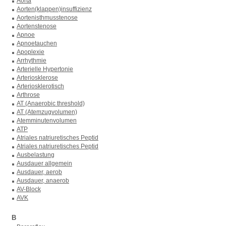
Aorta
Aorten(klappen)insuffizienz
Aortenisthmusstenose
Aortenstenose
Apnoe
Apnoetauchen
Apoplexie
Arrhythmie
Arterielle Hypertonie
Arteriosklerose
Arteriosklerotisch
Arthrose
AT (Anaerobic threshold)
AT (Atemzugvolumen)
Atemminutenvolumen
ATP
Atriales natriuretisches Peptid
Atriales natriuretisches Peptid
Ausbelastung
Ausdauer allgemein
Ausdauer, aerob
Ausdauer, anaerob
AV-Block
AVK
B