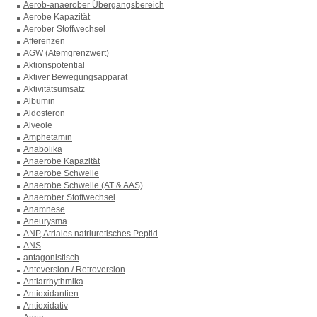
Aerob-anaerober Übergangsbereich
Aerobe Kapazität
Aerober Stoffwechsel
Afferenzen
AGW (Atemgrenzwert)
Aktionspotential
Aktiver Bewegungsapparat
Aktivitätsumsatz
Albumin
Aldosteron
Alveole
Amphetamin
Anabolika
Anaerobe Kapazität
Anaerobe Schwelle
Anaerobe Schwelle (AT & AAS)
Anaerober Stoffwechsel
Anamnese
Aneurysma
ANP, Atriales natriuretisches Peptid
ANS
antagonistisch
Anteversion / Retroversion
Antiarrhythmika
Antioxidantien
Antioxidativ