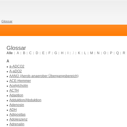
Glossar
Glossar
Alle
A
B
C
D
E
F
G
H
I
J
K
L
M
N
O
P
Q
R
A
a-ADCO2
A-aDO2
AANÜ (Aerob-anaerober Übergangsbereich)
ACE-Hemmer
Acetylcholin
ACTH
Adaption
Adduktion/Abduktion
Adenosin
ADH
Adipositas
Adoleszenz
Adrenalin