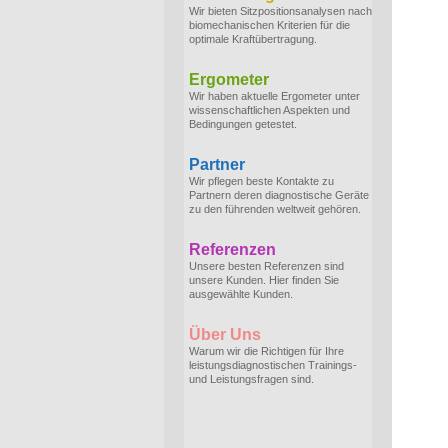
Wir bieten Sitzpositionsanalysen nach
biomechanischen Kriterien für die
optimale Kraftübertragung.
Ergometer
Wir haben aktuelle Ergometer unter
wissenschaftlichen Aspekten und
Bedingungen getestet.
Partner
Wir pflegen beste Kontakte zu
Partnern deren diagnostische Geräte
zu den führenden weltweit gehören.
Referenzen
Unsere besten Referenzen sind
unsere Kunden. Hier finden Sie
ausgewählte Kunden.
Über Uns
Warum wir die Richtigen für Ihre
leistungsdiagnostischen Trainings-
und Leistungsfragen sind.