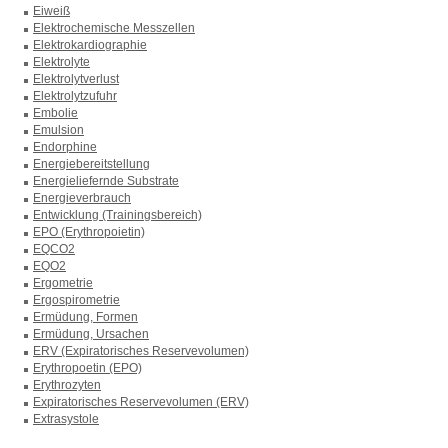
Eiweiß
Elektrochemische Messzellen
Elektrokardiographie
Elektrolyte
Elektrolytverlust
Elektrolytzufuhr
Embolie
Emulsion
Endorphine
Energiebereitstellung
Energieliefernde Substrate
Energieverbrauch
Entwicklung (Trainingsbereich)
EPO (Erythropoietin)
EQCO2
EQO2
Ergometrie
Ergospirometrie
Ermüdung, Formen
Ermüdung, Ursachen
ERV (Expiratorisches Reservevolumen)
Erythropoetin (EPO)
Erythrozyten
Expiratorisches Reservevolumen (ERV)
Extrasystole