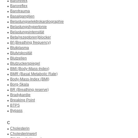
Baroreflex
Baroreflex
Barotrauma
Basalganglien
Belastungselektrokardiographie
Belastungshypertonie
Belastungsintensität
Beta(rezeptoren)blocker
Bf (Breathing frequency)
Blutplasma
Blutviskosität
Blutzellen
Blutzuckerspiegel
BMI (Body-Mass-Index)
BMR (Basal Metabolic Rate)
Body-Mass-Index (BMI)
Borg-Skala
BR (Breathing reserve)
Bradykardie
Breaking Point
BTPS
Bypass
C
Cholesterin
Cholesterinwert