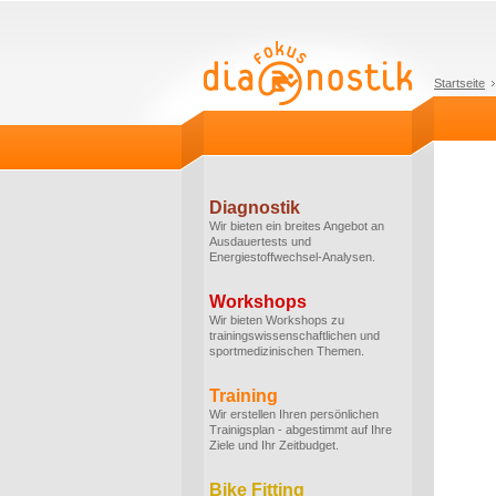
Startseite
Diagnostik
Wir bieten ein breites Angebot an
Ausdauertests und
Energiestoffwechsel-Analysen.
Workshops
Wir bieten Workshops zu
trainingswissenschaftlichen und
sportmedizinischen Themen.
Training
Wir erstellen Ihren persönlichen
Trainigsplan - abgestimmt auf Ihre
Ziele und Ihr Zeitbudget.
Bike Fitting