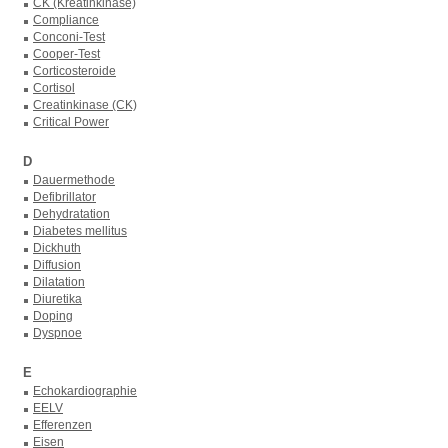
CK (Kreatinkinase)
Compliance
Conconi-Test
Cooper-Test
Corticosteroide
Cortisol
Creatinkinase (CK)
Critical Power
D
Dauermethode
Defibrillator
Dehydratation
Diabetes mellitus
Dickhuth
Diffusion
Dilatation
Diuretika
Doping
Dyspnoe
E
Echokardiographie
EELV
Efferenzen
Eisen