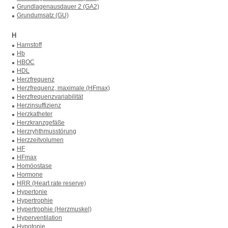
Grundlagenausdauer 2 (GA2)
Grundumsatz (GU)
H
Harnstoff
Hb
HBOC
HDL
Herzfrequenz
Herzfrequenz, maximale (HFmax)
Herzfrequenzvariabilität
Herzinsuffizienz
Herzkatheter
Herzkranzgefäße
Herzryhthmusstörung
Herzzeitvolumen
HF
HFmax
Homöostase
Hormone
HRR (Heart rate reserve)
Hypertonie
Hypertrophie
Hypertrophie (Herzmuskel)
Hyperventilation
Hypotonie