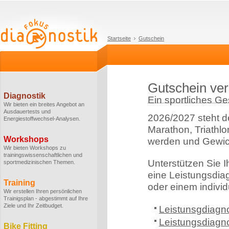
Startseite
Gutschein
Gutschein ve
Diagnostik
Ein sportliches G
Wir bieten ein breites Angebot an
Ausdauertests und
2026/2027 steht d
Energiestoffwechsel-Analysen.
Marathon, Triathlo
Workshops
werden und Gewic
Wir bieten Workshops zu
trainingswissenschaftlichen und
Unterstützen Sie I
sportmedizinischen Themen.
eine Leistungsdia
Training
oder einem individ
Wir erstellen Ihren persönlichen
Trainigsplan - abgestimmt auf Ihre
Ziele und Ihr Zeitbudget.
Leistunsgdiagno
Leistungsdiagn
Bike Fitting