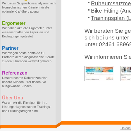
Ruheumsatzmes
Wir bieten Sitzpositionsanalysen nach
biomechanischen Kriterien für die
Bike Fitting (An
optimale Kraftübertragung.
Trainingsplan (L
Ergometer
Wir haben aktuelle Ergometer unter
Wir beraten Sie ge
wissenschaftlichen Aspekten und
Bedingungen getestet.
sich bei uns unter
unter 02461 6896
Partner
Wir pflegen beste Kontakte zu
Wir informieren Si
Partnern deren diagnostische Geräte
zu den führenden weltweit gehören.
Referenzen
Unsere besten Referenzen sind
unsere Kunden. Hier finden Sie
ausgewählte Kunden.
Über Uns
Warum wir die Richtigen für Ihre
leistungsdiagnostischen Trainings-
und Leistungsfragen sind.
Datens