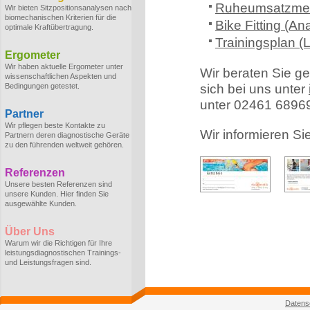
Ruheumsatzmes
Wir bieten Sitzpositionsanalysen nach
biomechanischen Kriterien für die
Bike Fitting (An
optimale Kraftübertragung.
Trainingsplan (L
Ergometer
Wir haben aktuelle Ergometer unter
Wir beraten Sie ge
wissenschaftlichen Aspekten und
Bedingungen getestet.
sich bei uns unter
unter 02461 6896
Partner
Wir pflegen beste Kontakte zu
Wir informieren Si
Partnern deren diagnostische Geräte
zu den führenden weltweit gehören.
Referenzen
Unsere besten Referenzen sind
unsere Kunden. Hier finden Sie
ausgewählte Kunden.
Über Uns
Warum wir die Richtigen für Ihre
leistungsdiagnostischen Trainings-
und Leistungsfragen sind.
Datens