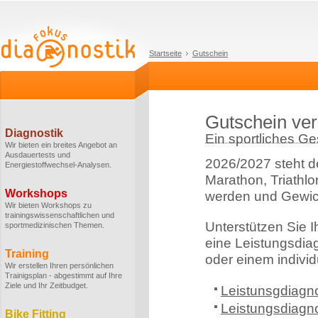
Startseite
Gutschein
Gutschein ve
Diagnostik
Ein sportliches G
Wir bieten ein breites Angebot an
Ausdauertests und
2026/2027 steht d
Energiestoffwechsel-Analysen.
Marathon, Triathlo
Workshops
werden und Gewic
Wir bieten Workshops zu
trainingswissenschaftlichen und
Unterstützen Sie I
sportmedizinischen Themen.
eine Leistungsdia
Training
oder einem individ
Wir erstellen Ihren persönlichen
Trainigsplan - abgestimmt auf Ihre
Ziele und Ihr Zeitbudget.
Leistunsgdiagno
Leistungsdiagn
Bike Fitting