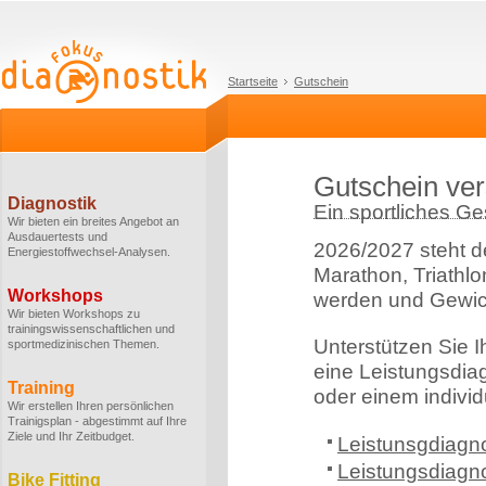
Startseite
Gutschein
Gutschein ve
Diagnostik
Ein sportliches G
Wir bieten ein breites Angebot an
Ausdauertests und
2026/2027 steht d
Energiestoffwechsel-Analysen.
Marathon, Triathlo
Workshops
werden und Gewic
Wir bieten Workshops zu
trainingswissenschaftlichen und
Unterstützen Sie I
sportmedizinischen Themen.
eine Leistungsdia
Training
oder einem individ
Wir erstellen Ihren persönlichen
Trainigsplan - abgestimmt auf Ihre
Ziele und Ihr Zeitbudget.
Leistunsgdiagno
Leistungsdiagn
Bike Fitting