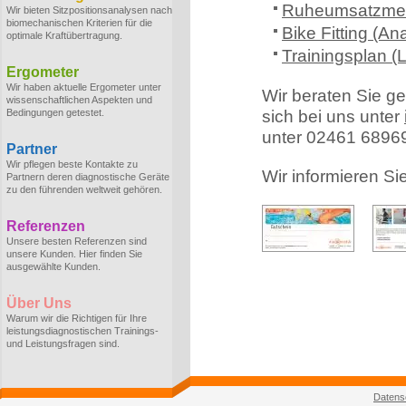
Ruheumsatzmes
Wir bieten Sitzpositionsanalysen nach
biomechanischen Kriterien für die
Bike Fitting (An
optimale Kraftübertragung.
Trainingsplan (L
Ergometer
Wir haben aktuelle Ergometer unter
Wir beraten Sie ge
wissenschaftlichen Aspekten und
Bedingungen getestet.
sich bei uns unter
unter 02461 6896
Partner
Wir pflegen beste Kontakte zu
Wir informieren Si
Partnern deren diagnostische Geräte
zu den führenden weltweit gehören.
Referenzen
Unsere besten Referenzen sind
unsere Kunden. Hier finden Sie
ausgewählte Kunden.
Über Uns
Warum wir die Richtigen für Ihre
leistungsdiagnostischen Trainings-
und Leistungsfragen sind.
Datens