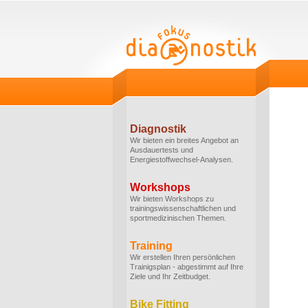
Diagnostik
Wir bieten ein breites Angebot an
Ausdauertests und
Energiestoffwechsel-Analysen.
Workshops
Wir bieten Workshops zu
trainingswissenschaftlichen und
sportmedizinischen Themen.
Training
Wir erstellen Ihren persönlichen
Trainigsplan - abgestimmt auf Ihre
Ziele und Ihr Zeitbudget.
Bike Fitting