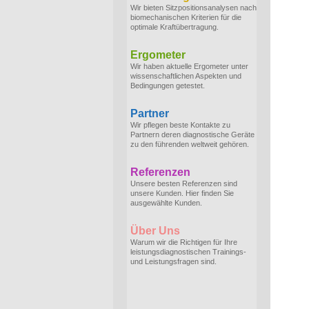
Wir bieten Sitzpositionsanalysen nach
biomechanischen Kriterien für die
optimale Kraftübertragung.
Ergometer
Wir haben aktuelle Ergometer unter
wissenschaftlichen Aspekten und
Bedingungen getestet.
Partner
Wir pflegen beste Kontakte zu
Partnern deren diagnostische Geräte
zu den führenden weltweit gehören.
Referenzen
Unsere besten Referenzen sind
unsere Kunden. Hier finden Sie
ausgewählte Kunden.
Über Uns
Warum wir die Richtigen für Ihre
leistungsdiagnostischen Trainings-
und Leistungsfragen sind.