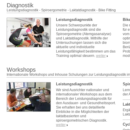
Diagnostik
Leistungsdiagnostik - Spiroergometrie - Laktatdiagnostik - Bike Fitting
Leistungsdiagnostik
Bike
Unsere Schwerpunkte der
Die 
Leistungsdiagnostik sind die
für 
Spiroergometrie (Atemgasanalyse)
vom 
und Laktatdiagnostik. Mithilfe der
opti
Untersuchungen lassen sich die
biom
aktuelle und individuelle
Berü
Leistungsfähigkeit bestimmen um das
Prob
Training optimal steuern.
weiter
mode
Workshops
Internationale Workshops und Inhouse Schulungen zur Leistungsdiagnostik i
Leistungsdiagnostik
Spi
Wir sind Ausrichter nationaler und
Lern
internationaler Workshops aus dem
der 
Bereich der Leistungsdiagnostik für
den Ausdauer- und Gesundheitssport.
Lak
Sie erhalten bei uns detaillierte
Ergä
Einblicke in die Möglichkeiten der
Lak
laktatbasierten und
spiroergometrischen Diagnostik.
Cyc
weiter