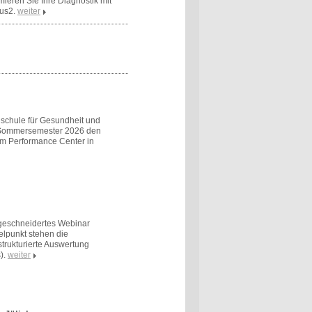
mieren Sie Ihre Diagnostik mit
us2.
weiter
schule für Gesundheit und
m Sommersemester 2026 den
em Performance Center in
ßgeschneidertes Webinar
elpunkt stehen die
trukturierte Auswertung
).
weiter