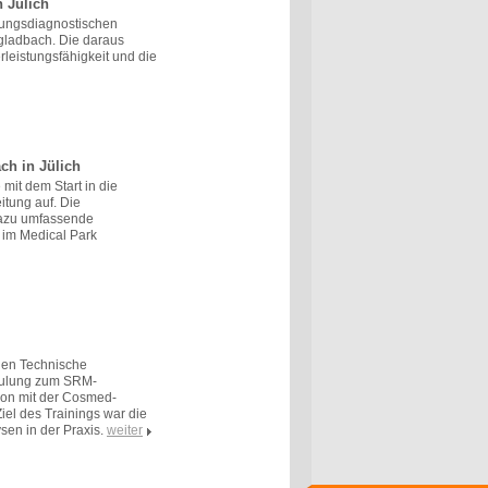
 Jülich
stungsdiagnostischen
gladbach. Die daraus
leistungsfähigkeit und die
h in Jülich
mit dem Start in die
tung auf. Die
azu umfassende
 im Medical Park
hen Technische
hulung zum SRM-
ion mit der Cosmed-
el des Trainings war die
sen in der Praxis.
weiter