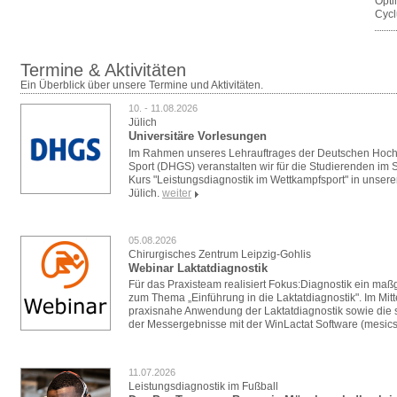
Opti
Cycl
Termine & Aktivitäten
Ein Überblick über unsere Termine und Aktivitäten.
10. - 11.08.2026
Jülich
Universitäre Vorlesungen
Im Rahmen unseres Lehrauftrages der Deutschen Hoch
Sport (DHGS) veranstalten wir für die Studierenden i
Kurs "Leistungsdiagnostik im Wettkampfsport" in unser
Jülich.
weiter
05.08.2026
Chirurgisches Zentrum Leipzig-Gohlis
Webinar Laktatdiagnostik
Für das Praxisteam realisiert Fokus:Diagnostik ein ma
zum Thema „Einführung in die Laktatdiagnostik". Im Mitt
praxisnahe Anwendung der Laktatdiagnostik sowie die s
der Messergebnisse mit der WinLactat Software (mesics
11.07.2026
Leistungsdiagnostik im Fußball