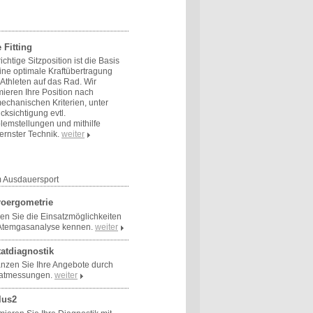
 Fitting
richtige Sitzposition ist die Basis
eine optimale Kraftübertragung
Athleten auf das Rad. Wir
mieren Ihre Position nach
echanischen Kriterien, unter
cksichtigung evtl.
lemstellungen und mithilfe
rnster Technik.
weiter
m Ausdauersport
roergometrie
en Sie die Einsatzmöglichkeiten
Atemgasanalyse kennen.
weiter
tatdiagnostik
nzen Sie Ihre Angebote durch
tatmessungen.
weiter
lus2