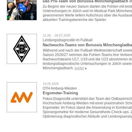
Das Pro-Team von Borussia Mönchengladbach in
Zu Beginn der neuen Saison starten die Fohlen mit lei
Unterschungen in Jülich und im Medical Park Mönchen
gewonnenen Werte liefern Aufschluss über die Ausdauer
aktuellen Trainingsbereiche der Spieler.
21.06. - 28.07.2026
Leistungsdiagnostik im Fußball
Nachwuchs-Teams von Borussia Mönchengladbac
Während und nach der Fußball-Weltmeisterschaft sowie 
Saison 2026/27 nehmen die Fohlen-Teams ihre Vorberei
Nachwuchsteams U17, U19 und die U23 absolvieren d
leistungsdiagnostische Untersuchungen in Jülich sowie
Mönchengladbach.
weiter
19.05.2026
OTH Amberg-Weiden
Ergometer-Training
Fokus:Diagnostik unterstützt das Team der Ostbayerisc
Hochschule Amberg-Weiden mit einer praxisnahen Sc
Ergometer. Im Fokus stand die Anwendung in Kombinat
Spiroergometrie für moderne Gesundheits-Check-ups. Zi
Optimierung diagnostischer Abläufe und Leistungsanaly