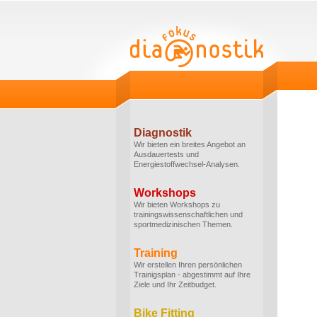
Diagnostik
Wir bieten ein breites Angebot an
Ausdauertests und
Energiestoffwechsel-Analysen.
Workshops
Wir bieten Workshops zu
trainingswissenschaftlichen und
sportmedizinischen Themen.
Training
Wir erstellen Ihren persönlichen
Trainigsplan - abgestimmt auf Ihre
Ziele und Ihr Zeitbudget.
Bike Fitting