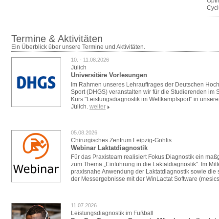
Opti
Cycl
Termine & Aktivitäten
Ein Überblick über unsere Termine und Aktivitäten.
10. - 11.08.2026
Jülich
Universitäre Vorlesungen
Im Rahmen unseres Lehrauftrages der Deutschen Hoch
Sport (DHGS) veranstalten wir für die Studierenden i
Kurs "Leistungsdiagnostik im Wettkampfsport" in unser
Jülich.
weiter
05.08.2026
Chirurgisches Zentrum Leipzig-Gohlis
Webinar Laktatdiagnostik
Für das Praxisteam realisiert Fokus:Diagnostik ein ma
zum Thema „Einführung in die Laktatdiagnostik". Im Mitt
praxisnahe Anwendung der Laktatdiagnostik sowie die s
der Messergebnisse mit der WinLactat Software (mesics
11.07.2026
Leistungsdiagnostik im Fußball