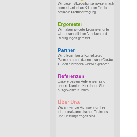
Wir bieten Sitzpositionsanalysen nach
biomechanischen Kriterien für die
optimale Kraftübertragung.
Ergometer
Wir haben aktuelle Ergometer unter
wissenschaftlichen Aspekten und
Bedingungen getestet.
Partner
Wir pflegen beste Kontakte zu
Partnern deren diagnostische Geräte
zu den führenden weltweit gehören.
Referenzen
Unsere besten Referenzen sind
unsere Kunden. Hier finden Sie
ausgewählte Kunden.
Über Uns
Warum wir die Richtigen für Ihre
leistungsdiagnostischen Trainings-
und Leistungsfragen sind.