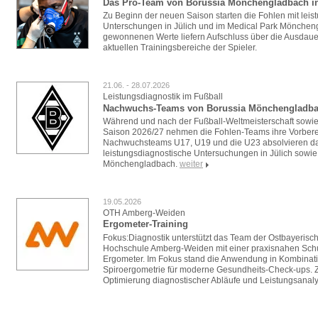
Das Pro-Team von Borussia Mönchengladbach in
Zu Beginn der neuen Saison starten die Fohlen mit lei
Unterschungen in Jülich und im Medical Park Mönchen
gewonnenen Werte liefern Aufschluss über die Ausdauer
aktuellen Trainingsbereiche der Spieler.
21.06. - 28.07.2026
Leistungsdiagnostik im Fußball
Nachwuchs-Teams von Borussia Mönchengladbac
Während und nach der Fußball-Weltmeisterschaft sowie 
Saison 2026/27 nehmen die Fohlen-Teams ihre Vorberei
Nachwuchsteams U17, U19 und die U23 absolvieren d
leistungsdiagnostische Untersuchungen in Jülich sowie
Mönchengladbach.
weiter
19.05.2026
OTH Amberg-Weiden
Ergometer-Training
Fokus:Diagnostik unterstützt das Team der Ostbayerisc
Hochschule Amberg-Weiden mit einer praxisnahen Sc
Ergometer. Im Fokus stand die Anwendung in Kombinat
Spiroergometrie für moderne Gesundheits-Check-ups. Zi
Optimierung diagnostischer Abläufe und Leistungsanaly