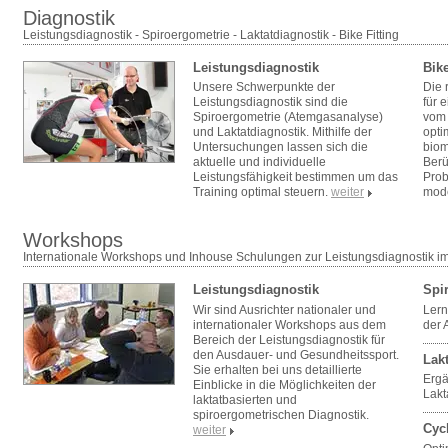
Diagnostik
Leistungsdiagnostik - Spiroergometrie - Laktatdiagnostik - Bike Fitting
Leistungsdiagnostik
Bike
Unsere Schwerpunkte der
Die 
Leistungsdiagnostik sind die
für 
Spiroergometrie (Atemgasanalyse)
vom 
und Laktatdiagnostik. Mithilfe der
opti
Untersuchungen lassen sich die
biom
aktuelle und individuelle
Berü
Leistungsfähigkeit bestimmen um das
Prob
Training optimal steuern.
weiter
mode
Workshops
Internationale Workshops und Inhouse Schulungen zur Leistungsdiagnostik i
Leistungsdiagnostik
Spi
Wir sind Ausrichter nationaler und
Lern
internationaler Workshops aus dem
der 
Bereich der Leistungsdiagnostik für
den Ausdauer- und Gesundheitssport.
Lak
Sie erhalten bei uns detaillierte
Ergä
Einblicke in die Möglichkeiten der
Lak
laktatbasierten und
spiroergometrischen Diagnostik.
Cyc
weiter