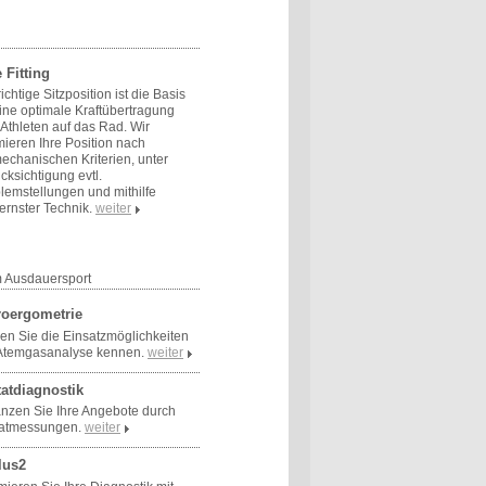
 Fitting
richtige Sitzposition ist die Basis
eine optimale Kraftübertragung
Athleten auf das Rad. Wir
mieren Ihre Position nach
echanischen Kriterien, unter
cksichtigung evtl.
lemstellungen und mithilfe
rnster Technik.
weiter
m Ausdauersport
roergometrie
en Sie die Einsatzmöglichkeiten
Atemgasanalyse kennen.
weiter
tatdiagnostik
nzen Sie Ihre Angebote durch
tatmessungen.
weiter
lus2