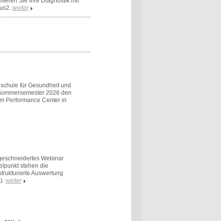
mieren Sie Ihre Diagnostik mit
us2.
weiter
schule für Gesundheit und
m Sommersemester 2026 den
em Performance Center in
ßgeschneidertes Webinar
elpunkt stehen die
trukturierte Auswertung
).
weiter