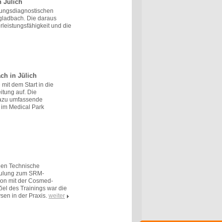
 Jülich
stungsdiagnostischen
gladbach. Die daraus
leistungsfähigkeit und die
h in Jülich
mit dem Start in die
tung auf. Die
azu umfassende
 im Medical Park
hen Technische
hulung zum SRM-
ion mit der Cosmed-
el des Trainings war die
sen in der Praxis.
weiter