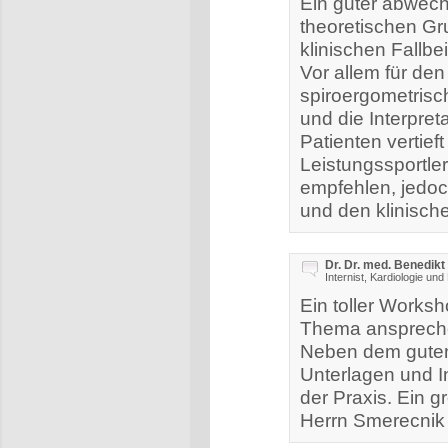
Ein guter abwech
theoretischen Gr
klinischen Fallbe
Vor allem für den
spiroergometrisc
und die Interpret
Patienten vertief
Leistungssportle
empfehlen, jedoc
und den klinisch
Dr. Dr. med. Benedikt
Internist, Kardiologie und
Ein toller Worksh
Thema ansprechen
Neben dem guten 
Unterlagen und I
der Praxis. Ein
Herrn Smerecnik 