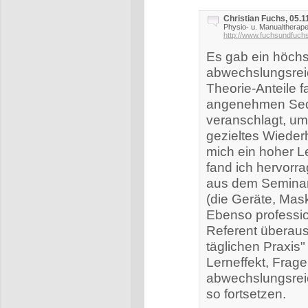
Christian Fuchs, 05.1
Physio- u. Manualtherape
http://www.fuchsundfuch
Es gab ein höchst
abwechslungsreic
Theorie-Anteile fa
angenehmen Seque
veranschlagt, um
gezieltes Wiederh
mich ein hoher L
fand ich hervorra
aus dem Seminar (
(die Geräte, Mask
Ebenso professio
Referent überaus
täglichen Praxis"
Lerneffekt, Frage
abwechslungsrei
so fortsetzen.