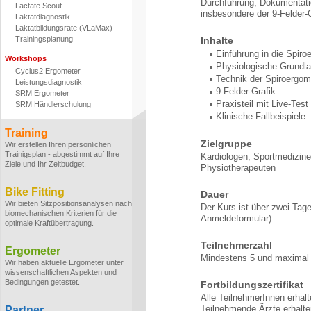
Durchführung, Dokumentatio
Lactate Scout
insbesondere der 9-Felder-
Laktatdiagnostik
Laktatbildungsrate (VLaMax)
Trainingsplanung
Inhalte
Einführung in die Spiro
Workshops
Physiologische Grundl
Cyclus2 Ergometer
Technik der Spiroergom
Leistungsdiagnostik
9-Felder-Grafik
SRM Ergometer
Praxisteil mit Live-Test
SRM Händlerschulung
Klinische Fallbeispiele
Training
Zielgruppe
Wir erstellen Ihren persönlichen
Trainigsplan - abgestimmt auf Ihre
Kardiologen, Sportmedizine
Ziele und Ihr Zeitbudget.
Physiotherapeuten
Bike Fitting
Dauer
Wir bieten Sitzpositionsanalysen nach
Der Kurs ist über zwei Tage
biomechanischen Kriterien für die
Anmeldeformular).
optimale Kraftübertragung.
Teilnehmerzahl
Ergometer
Mindestens 5 und maximal 
Wir haben aktuelle Ergometer unter
wissenschaftlichen Aspekten und
Bedingungen getestet.
Fortbildungszertifikat
Alle TeilnehmerInnen erhalt
Teilnehmende Ärzte erhalt
Partner