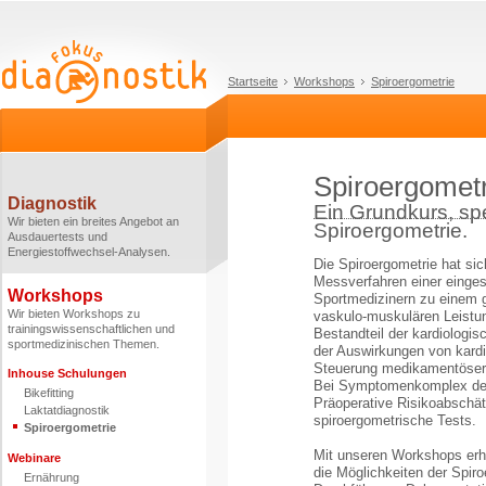
Startseite
Workshops
Spiroergometrie
Spiroergometr
Diagnostik
Ein Grundkurs, sp
Wir bieten ein breites Angebot an
Spiroergometrie.
Ausdauertests und
Energiestoffwechsel-Analysen.
Die Spiroergometrie hat si
Messverfahren einer eing
Workshops
Sportmedizinern zu einem 
Wir bieten Workshops zu
vaskulo-muskulären Leistung
trainingswissenschaftlichen und
Bestandteil der kardiologi
sportmedizinischen Themen.
der Auswirkungen von kard
Steuerung medikamentöser 
Inhouse Schulungen
Bei Symptomenkomplex der 
Bikefitting
Präoperative Risikoabschä
Laktatdiagnostik
spiroergometrische Tests.
Spiroergometrie
Mit unseren Workshops erha
Webinare
die Möglichkeiten der Spiro
Ernährung