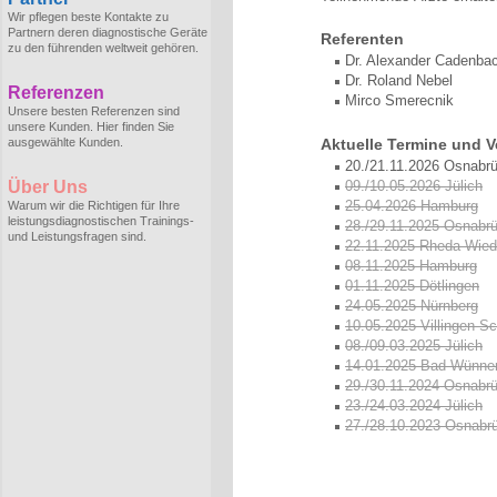
Wir pflegen beste Kontakte zu
Partnern deren diagnostische Geräte
Referenten
zu den führenden weltweit gehören.
Dr. Alexander Cadenba
Dr. Roland Nebel
Referenzen
Mirco Smerecnik
Unsere besten Referenzen sind
unsere Kunden. Hier finden Sie
ausgewählte Kunden.
Aktuelle Termine und V
20./21.11.2026 Osnabr
Über Uns
09./10.05.2026 Jülich
25.04.2026 Hamburg
Warum wir die Richtigen für Ihre
leistungsdiagnostischen Trainings-
28./29.11.2025 Osnabr
und Leistungsfragen sind.
22.11.2025 Rheda Wied
08.11.2025 Hamburg
01.11.2025 Dötlingen
24.05.2025 Nürnberg
10.05.2025 Villingen-S
08./09.03.2025 Jülich
14.01.2025 Bad Wünne
29./30.11.2024 Osnabr
23./24.03.2024 Jülich
27./28.10.2023 Osnabr