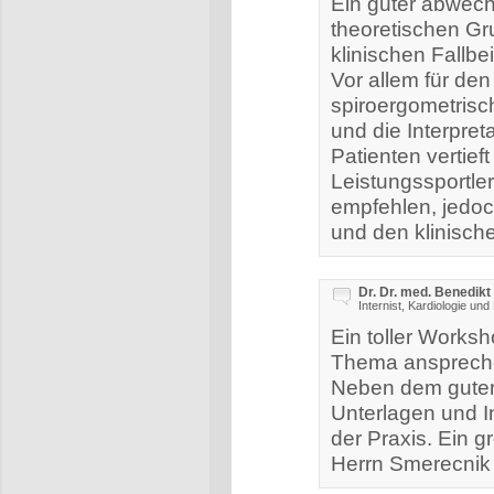
Ein guter abwech
theoretischen Gr
klinischen Fallbe
Vor allem für den
spiroergometrisc
und die Interpret
Patienten vertief
Leistungssportle
empfehlen, jedoc
und den klinisch
Dr. Dr. med. Benedikt
Internist, Kardiologie und
Ein toller Worksh
Thema ansprechen
Neben dem guten 
Unterlagen und I
der Praxis. Ein
Herrn Smerecnik 