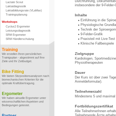
Durchführung, Dokumentatio
Lactate Scout
insbesondere der 9-Felder-
Laktatdiagnostik
Laktatbildungsrate (VLaMax)
Trainingsplanung
Inhalte
Einführung in die Spiro
Workshops
Physiologische Grundl
Cyclus2 Ergometer
Technik der Spiroergom
Leistungsdiagnostik
9-Felder-Grafik
SRM Ergometer
Praxisteil mit Live-Test
SRM Händlerschulung
Klinische Fallbeispiele
Training
Zielgruppe
Wir erstellen Ihren persönlichen
Trainigsplan - abgestimmt auf Ihre
Kardiologen, Sportmedizine
Ziele und Ihr Zeitbudget.
Physiotherapeuten
Bike Fitting
Dauer
Wir bieten Sitzpositionsanalysen nach
Der Kurs ist über zwei Tage
biomechanischen Kriterien für die
Anmeldeformular).
optimale Kraftübertragung.
Teilnehmerzahl
Ergometer
Mindestens 5 und maximal 
Wir haben aktuelle Ergometer unter
wissenschaftlichen Aspekten und
Bedingungen getestet.
Fortbildungszertifikat
Alle TeilnehmerInnen erhalt
Teilnehmende Ärzte erhalt
Partner