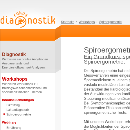
Startseite
Workshops
Spiroergometrie
Spiroergometr
Diagnostik
Ein Grundkurs, sp
Wir bieten ein breites Angebot an
Spiroergometrie.
Ausdauertests und
Energiestoffwechsel-Analysen.
Die Spiroergometrie hat si
Messverfahren einer eing
Workshops
Sportmedizinern zu einem 
Wir bieten Workshops zu
vaskulo-muskulären Leistung
trainingswissenschaftlichen und
Bestandteil der kardiologi
sportmedizinischen Themen.
der Auswirkungen von kard
Steuerung medikamentöser 
Inhouse Schulungen
Bei Symptomenkomplex der 
Bikefitting
Präoperative Risikoabschä
Laktatdiagnostik
spiroergometrische Tests.
Spiroergometrie
Mit unseren Workshops erha
Webinare
die Möglichkeiten der Spiro
Ernährung