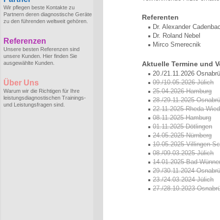
Wir pflegen beste Kontakte zu
Partnern deren diagnostische Geräte
Referenten
zu den führenden weltweit gehören.
Dr. Alexander Cadenba
Dr. Roland Nebel
Referenzen
Mirco Smerecnik
Unsere besten Referenzen sind
unsere Kunden. Hier finden Sie
ausgewählte Kunden.
Aktuelle Termine und V
20./21.11.2026 Osnabr
Über Uns
09./10.05.2026 Jülich
25.04.2026 Hamburg
Warum wir die Richtigen für Ihre
leistungsdiagnostischen Trainings-
28./29.11.2025 Osnabr
und Leistungsfragen sind.
22.11.2025 Rheda Wied
08.11.2025 Hamburg
01.11.2025 Dötlingen
24.05.2025 Nürnberg
10.05.2025 Villingen-S
08./09.03.2025 Jülich
14.01.2025 Bad Wünne
29./30.11.2024 Osnabr
23./24.03.2024 Jülich
27./28.10.2023 Osnabr