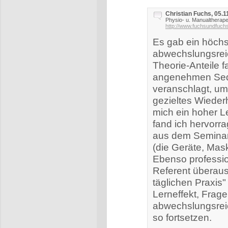
Christian Fuchs, 05.1
Physio- u. Manualtherape
http://www.fuchsundfuch
Es gab ein höchst
abwechslungsreic
Theorie-Anteile fa
angenehmen Seque
veranschlagt, um
gezieltes Wiederh
mich ein hoher L
fand ich hervorra
aus dem Seminar (
(die Geräte, Mask
Ebenso professio
Referent überaus
täglichen Praxis"
Lerneffekt, Frage
abwechslungsrei
so fortsetzen.