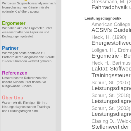
Gressmann, M. (
Wir bieten Sitzpositionsanalysen nach
Fahrradphysik 
biomechanischen Kriterien für die
optimale Kraftübertragung.
Leistungsdiagnostik
Ergometer
American College 
Wir haben aktuelle Ergometer unter
ACSM's Guidelin
wissenschaftlichen Aspekten und
Heck, H. (1990)
Bedingungen getestet.
Energiestoffwe
Partner
Löllgen, H., Erdma
Wir pflegen beste Kontakte zu
Ergometrie - Be
Partnern deren diagnostische Geräte
zu den führenden weltweit gehören.
Heck H., Bartmus 
Laktat: Stoffwe
Referenzen
Trainingssteue
Unsere besten Referenzen sind
Schurr, St. (2007)
unsere Kunden. Hier finden Sie
ausgewählte Kunden.
Leistungsdiagno
Schurr, St. (2018)
Über Uns
Leistungsdiagn
Warum wir die Richtigen für Ihre
leistungsdiagnostischen Trainings-
Schurr, St. (2003)
und Leistungsfragen sind.
Leistungsdiagn
Clasing D., Weick
Stellenwert der