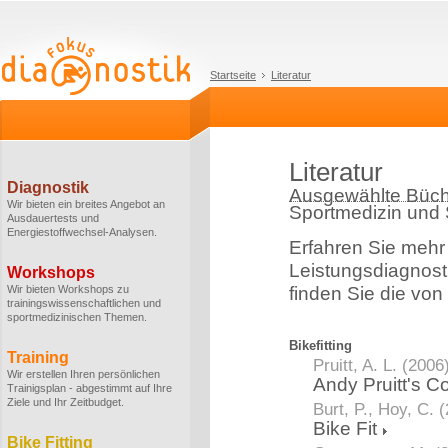
Startseite
Literatur
Literatur
Diagnostik
Ausgewählte Büch
Wir bieten ein breites Angebot an
Sportmedizin und
Ausdauertests und
Energiestoffwechsel-Analysen.
Erfahren Sie mehr
Leistungsdiagnost
Workshops
Wir bieten Workshops zu
finden Sie die von
trainingswissenschaftlichen und
sportmedizinischen Themen.
Bikefitting
Training
Pruitt, A. L. (2006
Wir erstellen Ihren persönlichen
Andy Pruitt's C
Trainigsplan - abgestimmt auf Ihre
Ziele und Ihr Zeitbudget.
Burt, P., Hoy, C. 
Bike Fit
Bike Fitting