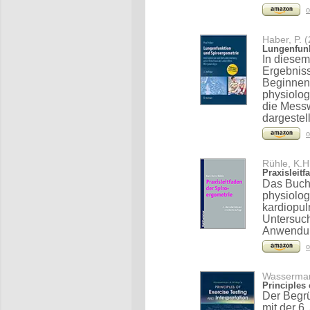
o
Haber, P. 
Lungenfunk
In diesem
Ergebniss
Beginnend
physiolog
die Messw
dargestell
o
Rühle, K.H
Praxisleit
Das Buch 
physiolog
kardiopul
Untersuc
Anwendung
o
Wasserman,
Principles 
Der Begr
mit der 6