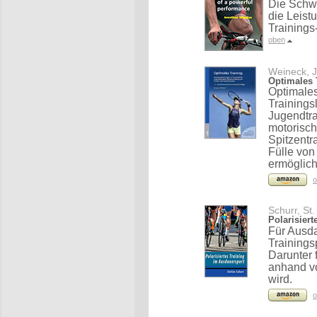
Die Schwe
die Leist
Training
oben
Weineck, J
Optimales 
Optimales
Trainings
Jugendtra
motorisc
Spitzentr
Fülle von
ermöglich
o
Schurr, St.
Polarisier
Für Ausda
Trainings
Darunter 
anhand vo
wird.
o