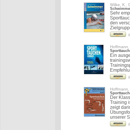
Wilke, K., 
Schwimmen
Sehr emp
Sporttau
den versc
Zielgrupp
o
Hoffmann, 
Sporttauch
Ein ausge
trainings
Trainings
Empfehlu
o
Hoffmann, 
Sporttauch
Der Klas
Training 
zeigt da
Übungsfo
unserer S
o