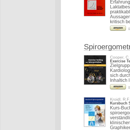
Erfahrun
Laktatbes
praktikab
Aussagen 
kritisch b
o
Spiroergometr
Cooper, C.,
Exercise Te
Zielgrup
Kardiolog
sich durc
Inhaltich
o
Kroidl, R.F
Kursbuch S
Kurs-Buch
spiroerg
verständl
klinische
Graphike