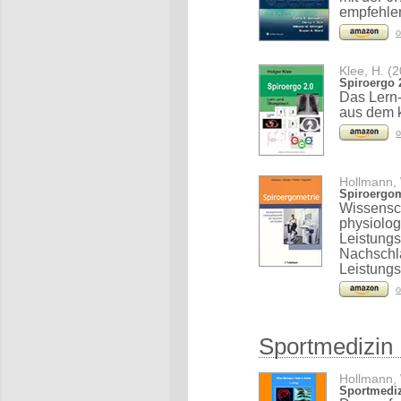
empfehle
o
Klee, H. (
Spiroergo 
Das Lern
aus dem k
o
Hollmann, 
Spiroergom
Wissensch
physiolog
Leistungs
Nachschla
Leistungs
o
Sportmedizin
Hollmann, 
Sportmedizi