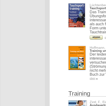
Lüchtenber
Tauchsport
Das Train
Übungsfo
interessa
als auch 
Form unte
Tauchtrai
o
Hoffmann,
Training u
Der leide
interessa
versuche
(Strömung
nicht meh
Buch zur 
oben
Training
Zintl, F., 
Ausdauertr