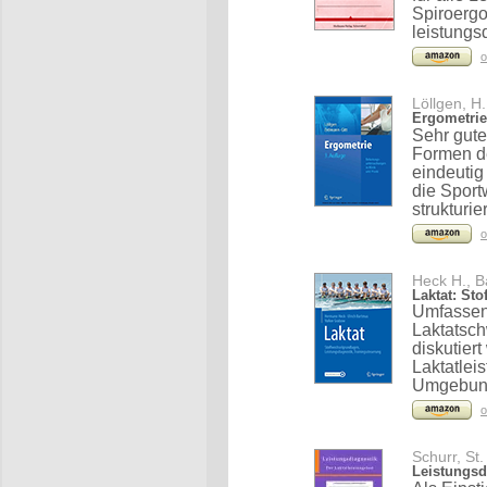
Spiroergo
leistungs
o
Löllgen, H.
Ergometrie
Sehr gut
Formen de
eindeutig
die Sport
strukturier
o
Heck H., B
Laktat: St
Umfassen
Laktatsch
diskutiert
Laktatlei
Umgebun
o
Schurr, St.
Leistungsdi