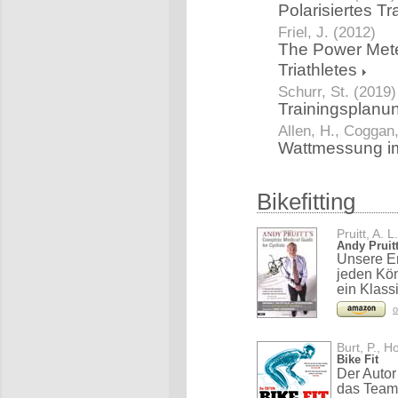
Polarisiertes T
Friel, J. (2012)
The Power Mete
Triathletes
Schurr, St. (2019)
Trainingsplanu
Allen, H., Coggan
Wattmessung im
Bikefitting
Pruitt, A. L
Andy Pruit
Unsere Em
jeden Kön
ein Klass
o
Burt, P., H
Bike Fit
Der Autor 
das Team 