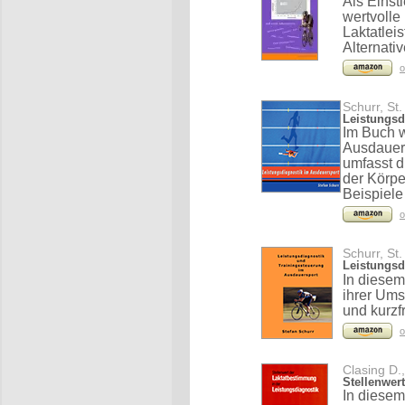
Als Einst
wertvolle
Laktatlei
Alternati
o
Schurr, St.
Leistungsd
Im Buch w
Ausdauers
umfasst 
der Körpe
Beispiele
o
Schurr, St.
Leistungsd
In diesem
ihrer Ums
und kurzf
o
Clasing D.
Stellenwer
In diese