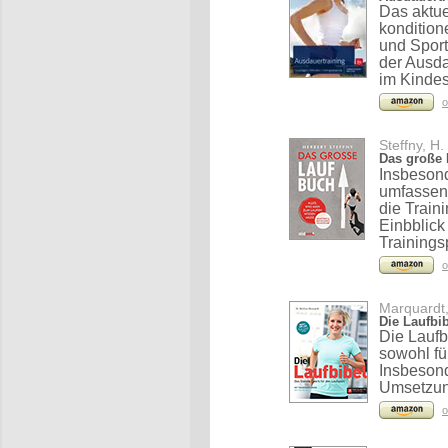
Das aktue
kondition
und Spor
der Ausda
im Kindes
o
Steffny, H.
Das große
Insbesond
umfassen
die Train
Einbblick
Trainings
o
Marquardt,
Die Laufbi
Die Laufb
sowohl fü
Insbesond
Umsetzung
o