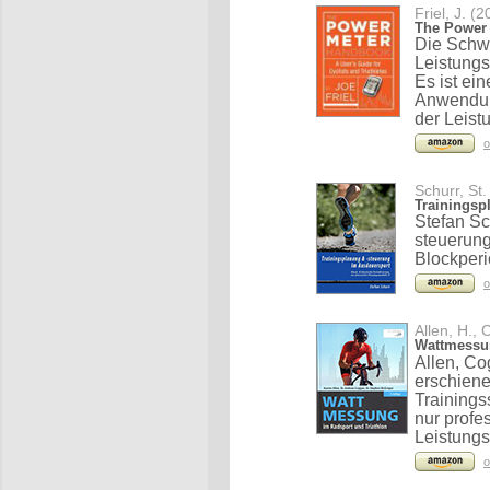
Friel, J. (
The Power 
Die Schwe
Leistung
Es ist ei
Anwendun
der Leist
o
Schurr, St.
Trainingsp
Stefan Sc
steuerung
Blockperi
o
Allen, H.,
Wattmessun
Allen, Co
erschien
Trainings
nur profe
Leistungs
o