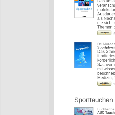
Das umfas
veranscha
molekular
Ausdauer 
als Nachs
die sich 
Themen b
o
De Marees,
Sportphysi
Das Stand
fundierte
körperlic
Sachverha
mit wisse
beschrieb
Medizin, 
o
Sporttauchen
Lüchtenber
ABC-Tauche