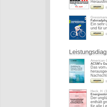
Herausfind
o
Gressmann
Fahrradphy
Ein sehr 
und für u
o
Leistungsdiag
American C
ACSM's Gui
Das vom 
herausgeg
Nachschla
o
Heck, H. (
Energiesto
Der unglü
enthält g
für alle 