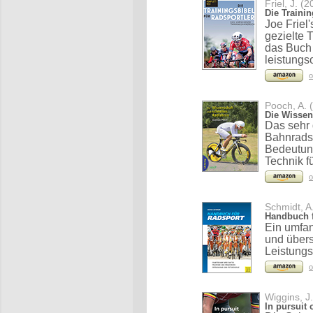
Friel, J. (
Die Trainin
Joe Friel
gezielte
das Buch 
leistungs
o
Pooch, A. 
Die Wissen
Das sehr 
Bahnradsp
Bedeutung
Technik f
o
Schmidt, A
Handbuch f
Ein umfa
und übers
Leistungs
o
Wiggins, J
In pursuit