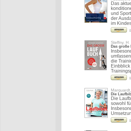
Das aktue
kondition
und Spor
der Ausda
im Kindes
o
Steffny, H.
Das große
Insbesond
umfassen
die Train
Einbblick
Trainings
o
Marquardt,
Die Laufbi
Die Laufb
sowohl fü
Insbesond
Umsetzung
o