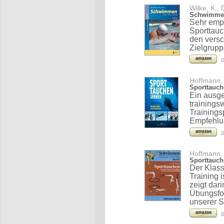
Wilke, K., 
Schwimmen
Sehr emp
Sporttau
den versc
Zielgrupp
o
Hoffmann, 
Sporttauch
Ein ausge
trainings
Trainings
Empfehlu
o
Hoffmann, 
Sporttauch
Der Klas
Training 
zeigt da
Übungsfo
unserer S
o