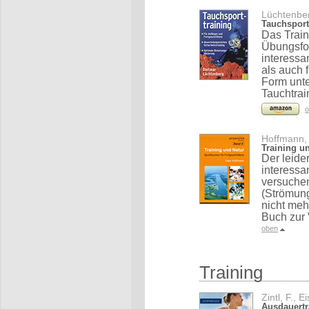
Lüchtenber
Tauchsport
Das Train
Übungsfo
interessa
als auch 
Form unte
Tauchtrai
o
Hoffmann,
Training u
Der leide
interessa
versuche
(Strömung
nicht meh
Buch zur 
oben
Training
Zintl, F., 
Ausdauertr