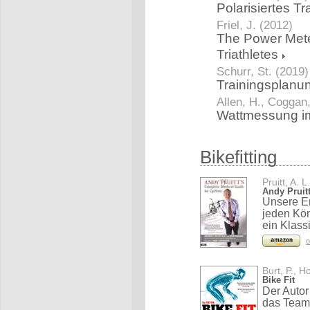
Polarisiertes T
Friel, J. (2012)
The Power Mete
Triathletes
Schurr, St. (2019)
Trainingsplanu
Allen, H., Coggan
Wattmessung im
Bikefitting
Pruitt, A. L
Andy Pruit
Unsere Em
jeden Kön
ein Klass
o
Burt, P., H
Bike Fit
Der Autor 
das Team 