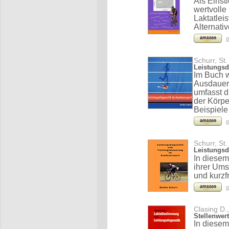
Als Einst
wertvolle
Laktatlei
Alternati
o
Schurr, St.
Leistungsd
Im Buch w
Ausdauers
umfasst 
der Körpe
Beispiele
o
Schurr, St.
Leistungsd
In diesem
ihrer Ums
und kurzf
o
Clasing D.
Stellenwer
In diese