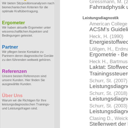
Gressmann, M. (
Wir bieten Sitzpositionsanalysen nach
Fahrradphysik 
biomechanischen Kriterien für die
optimale Kraftübertragung.
Leistungsdiagnostik
Ergometer
American College 
Wir haben aktuelle Ergometer unter
ACSM's Guidelin
wissenschaftlichen Aspekten und
Heck, H. (1990)
Bedingungen getestet.
Energiestoffwe
Partner
Löllgen, H., Erdma
Wir pflegen beste Kontakte zu
Ergometrie - Be
Partnern deren diagnostische Geräte
zu den führenden weltweit gehören.
Heck H., Bartmus 
Laktat: Stoffwe
Referenzen
Trainingssteue
Unsere besten Referenzen sind
Schurr, St. (2007)
unsere Kunden. Hier finden Sie
ausgewählte Kunden.
Leistungsdiagno
Schurr, St. (2018)
Über Uns
Leistungsdiagn
Warum wir die Richtigen für Ihre
leistungsdiagnostischen Trainings-
Schurr, St. (2003)
und Leistungsfragen sind.
Leistungsdiagn
Clasing D., Weick
Stellenwert der