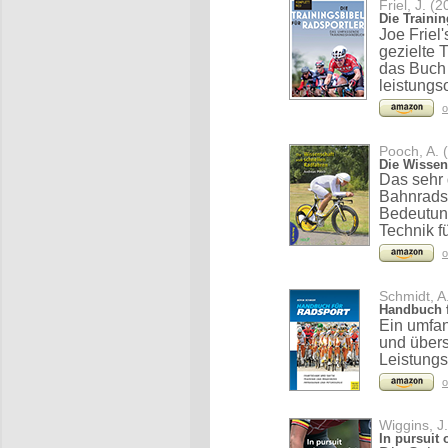
Friel, J. (
Die Trainin
Joe Friel
gezielte
das Buch 
leistungs
o
Pooch, A. 
Die Wissen
Das sehr 
Bahnradsp
Bedeutung
Technik f
o
Schmidt, A
Handbuch f
Ein umfa
und übers
Leistungs
o
Wiggins, J
In pursuit