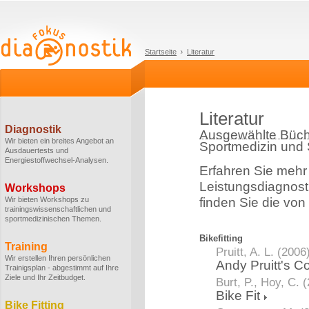
Startseite
Literatur
Literatur
Diagnostik
Ausgewählte Büch
Wir bieten ein breites Angebot an
Sportmedizin und
Ausdauertests und
Energiestoffwechsel-Analysen.
Erfahren Sie mehr
Leistungsdiagnost
Workshops
Wir bieten Workshops zu
finden Sie die von
trainingswissenschaftlichen und
sportmedizinischen Themen.
Bikefitting
Training
Pruitt, A. L. (2006
Wir erstellen Ihren persönlichen
Andy Pruitt's C
Trainigsplan - abgestimmt auf Ihre
Ziele und Ihr Zeitbudget.
Burt, P., Hoy, C. 
Bike Fit
Bike Fitting