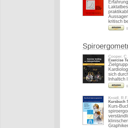
Erfahrun
Laktatbes
praktikab
Aussagen 
kritisch b
o
Spiroergometr
Cooper, C.,
Exercise Te
Zielgrup
Kardiolog
sich durc
Inhaltich
o
Kroidl, R.F
Kursbuch S
Kurs-Buch
spiroerg
verständl
klinische
Graphike