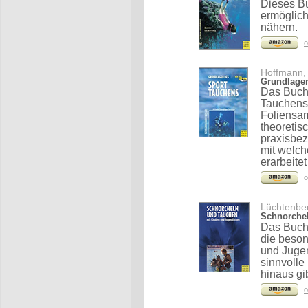
Dieses Buc
ermöglich
nähern.
o
Hoffmann, 
Grundlagen
Das Buch 
Tauchens
Foliensam
theoretis
praxisbez
mit welc
erarbeite
o
Lüchtenber
Schnorchel
Das Buch 
die beson
und Jugen
sinnvolle
hinaus gi
o