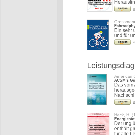
Herausfind
o
Gressmann
Fahrradphy
Ein sehr 
und für u
o
Leistungsdiag
American C
ACSM's Gui
Das vom 
herausgeg
Nachschla
o
Heck, H. (
Energiesto
Der unglü
enthält g
für alle 