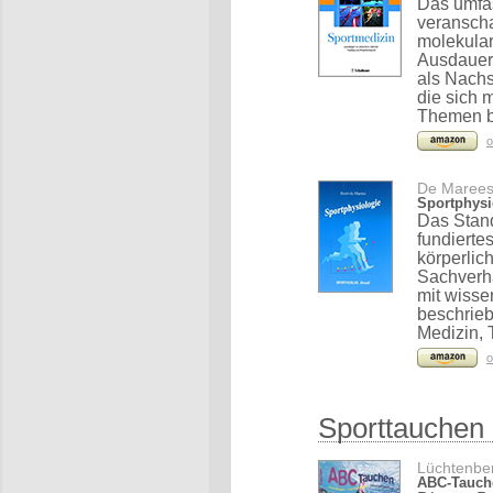
Das umfas
veranscha
molekular
Ausdauer 
als Nachs
die sich 
Themen b
o
De Marees,
Sportphysi
Das Stand
fundierte
körperlic
Sachverha
mit wisse
beschrieb
Medizin, 
o
Sporttauchen
Lüchtenber
ABC-Tauche