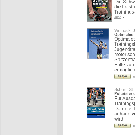
Die Schwe
die Leist
Training
oben
Weineck, J
Optimales 
Optimales
Trainings
Jugendtra
motorisc
Spitzentr
Fülle von
ermöglich
o
Schurr, St.
Polarisier
Für Ausda
Trainings
Darunter 
anhand vo
wird.
o