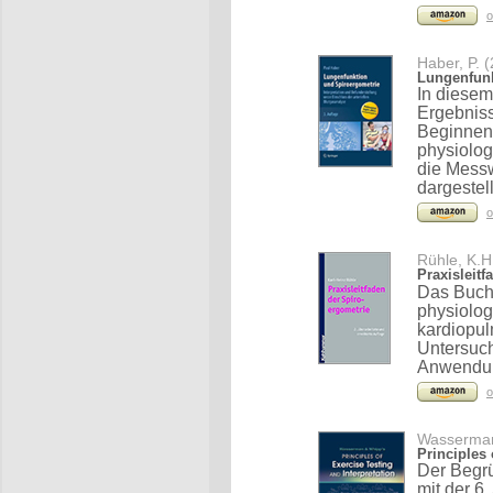
o
Haber, P. 
Lungenfunk
In diesem
Ergebniss
Beginnend
physiolog
die Messw
dargestell
o
Rühle, K.H
Praxisleit
Das Buch 
physiolog
kardiopul
Untersuc
Anwendung
o
Wasserman,
Principles 
Der Begr
mit der 6