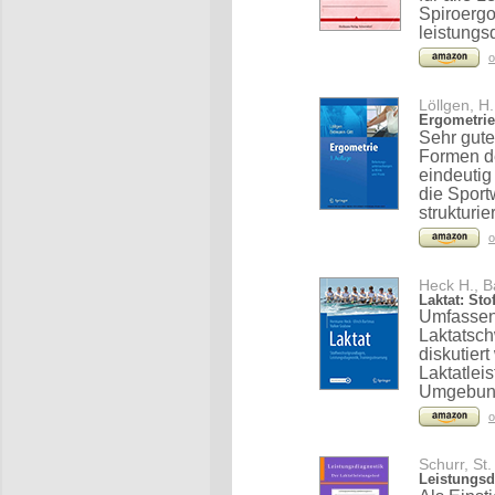
Spiroergo
leistungs
o
Löllgen, H.
Ergometrie
Sehr gut
Formen de
eindeutig
die Sport
strukturier
o
Heck H., B
Laktat: St
Umfassen
Laktatsch
diskutiert
Laktatlei
Umgebun
o
Schurr, St.
Leistungsdi