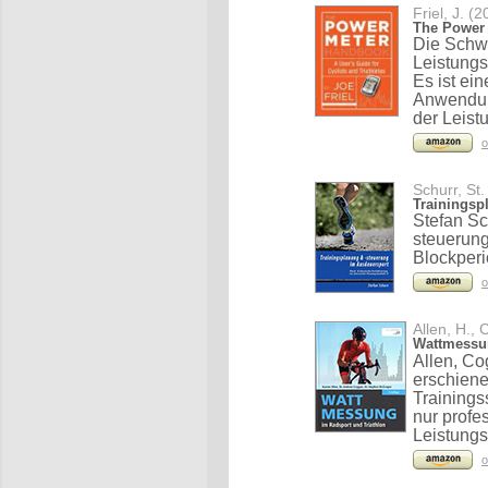
Friel, J. (
The Power 
Die Schwe
Leistung
Es ist ei
Anwendun
der Leist
o
Schurr, St.
Trainingsp
Stefan Sc
steuerung
Blockperi
o
Allen, H.,
Wattmessun
Allen, Co
erschien
Trainings
nur profe
Leistungs
o