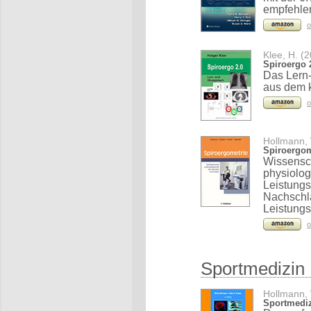
empfehle
o
Klee, H. (
Spiroergo 
Das Lern
aus dem k
o
Hollmann, 
Spiroergom
Wissensch
physiolog
Leistungs
Nachschla
Leistungs
o
Sportmedizin
Hollmann, 
Sportmedizi