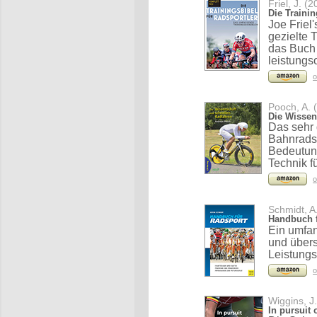
Friel, J. (
Die Trainin
Joe Friel
gezielte
das Buch 
leistungs
o
Pooch, A. 
Die Wissen
Das sehr 
Bahnradsp
Bedeutung
Technik f
o
Schmidt, A
Handbuch f
Ein umfa
und übers
Leistungs
o
Wiggins, J
In pursuit