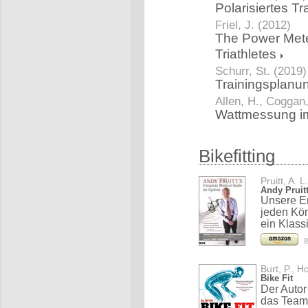
Polarisiertes T
Friel, J. (2012)
The Power Mete
Triathletes
Schurr, St. (2019)
Trainingsplanu
Allen, H., Coggan
Wattmessung im
Bikefitting
Pruitt, A. L
Andy Pruit
Unsere Em
jeden Kön
ein Klass
o
Burt, P., H
Bike Fit
Der Autor 
das Team 