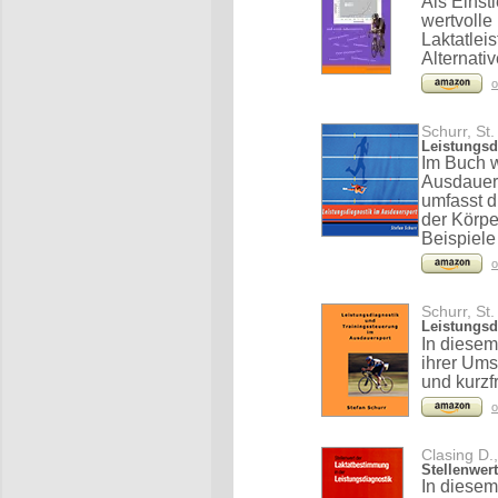
Als Einst
wertvolle
Laktatlei
Alternati
o
Schurr, St.
Leistungsd
Im Buch w
Ausdauers
umfasst 
der Körpe
Beispiele
o
Schurr, St.
Leistungsd
In diesem
ihrer Ums
und kurzf
o
Clasing D.
Stellenwer
In diese