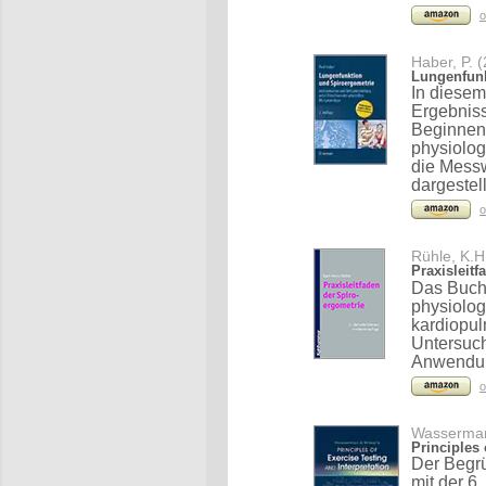
o
Haber, P. 
Lungenfunk
In diesem
Ergebniss
Beginnend
physiolog
die Messw
dargestell
o
Rühle, K.H
Praxisleit
Das Buch 
physiolog
kardiopul
Untersuc
Anwendung
o
Wasserman,
Principles 
Der Begr
mit der 6