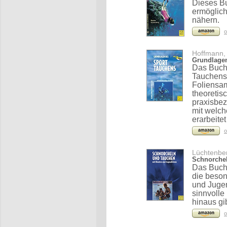
Dieses Buc
ermöglich
nähern.
o
Hoffmann, 
Grundlagen
Das Buch 
Tauchens
Foliensam
theoretis
praxisbez
mit welc
erarbeite
o
Lüchtenber
Schnorchel
Das Buch 
die beson
und Jugen
sinnvolle
hinaus gi
o