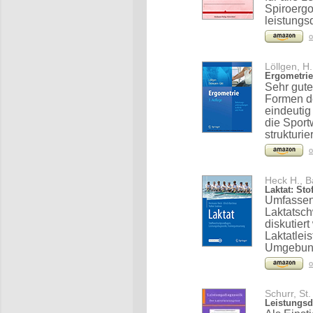
Spiroergo
leistungs
o
Löllgen, H.
Ergometrie
Sehr gut
Formen de
eindeutig
die Sport
strukturier
o
Heck H., B
Laktat: St
Umfassen
Laktatsch
diskutiert
Laktatlei
Umgebun
o
Schurr, St.
Leistungsdi