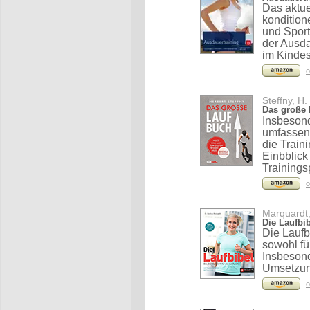
Das aktue
kondition
und Spor
der Ausda
im Kindes
o
Steffny, H.
Das große
Insbesond
umfassen
die Train
Einbblick
Trainings
o
Marquardt,
Die Laufbi
Die Laufb
sowohl fü
Insbesond
Umsetzung
o