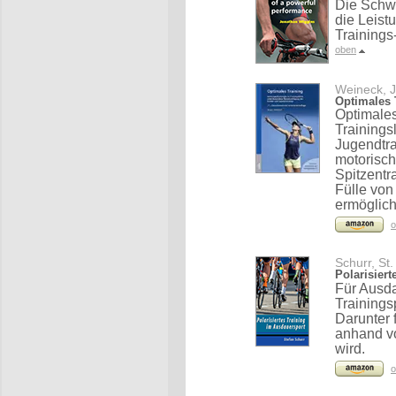
Die Schwe
die Leist
Training
oben
Weineck, J
Optimales 
Optimales
Trainings
Jugendtra
motorisc
Spitzentr
Fülle von
ermöglich
o
Schurr, St.
Polarisier
Für Ausda
Trainings
Darunter 
anhand vo
wird.
o