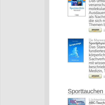
Das umfas
veranscha
molekular
Ausdauer 
als Nachs
die sich 
Themen b
o
De Marees,
Sportphysi
Das Stand
fundierte
körperlic
Sachverha
mit wisse
beschrieb
Medizin, 
o
Sporttauchen
Lüchtenber
ABC-Tauche