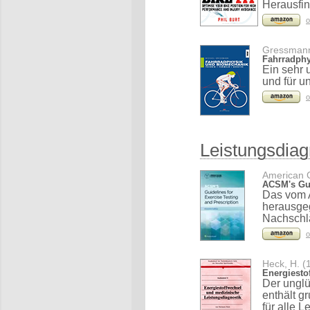
Herausfind
o
Gressmann
Fahrradphy
Ein sehr 
und für u
o
Leistungsdiag
American C
ACSM's Gui
Das vom 
herausgeg
Nachschla
o
Heck, H. (
Energiesto
Der unglü
enthält g
für alle 