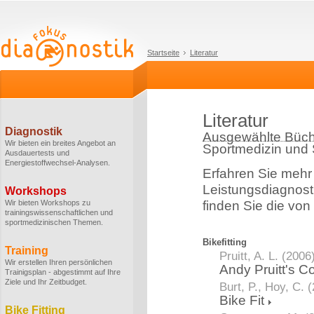
Startseite
Literatur
Literatur
Diagnostik
Ausgewählte Büch
Wir bieten ein breites Angebot an
Sportmedizin und
Ausdauertests und
Energiestoffwechsel-Analysen.
Erfahren Sie mehr
Leistungsdiagnost
Workshops
Wir bieten Workshops zu
finden Sie die von
trainingswissenschaftlichen und
sportmedizinischen Themen.
Bikefitting
Training
Pruitt, A. L. (2006
Wir erstellen Ihren persönlichen
Andy Pruitt's C
Trainigsplan - abgestimmt auf Ihre
Ziele und Ihr Zeitbudget.
Burt, P., Hoy, C. 
Bike Fit
Bike Fitting