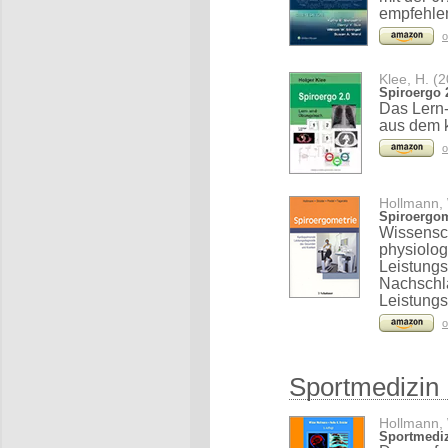
empfehle
o
Klee, H. (
Spiroergo 
Das Lern
aus dem k
o
Hollmann, 
Spiroergom
Wissensch
physiolog
Leistungs
Nachschla
Leistungs
o
Sportmedizin
Hollmann, 
Sportmedizi