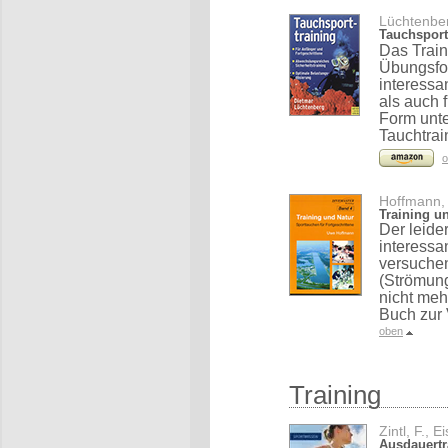
Lüchtenber
Tauchsport
Das Train
Übungsfo
interessa
als auch 
Form unte
Tauchtrai
o
Hoffmann,
Training u
Der leide
interessa
versuche
(Strömung
nicht meh
Buch zur 
oben
Training
Zintl, F., 
Ausdauertr