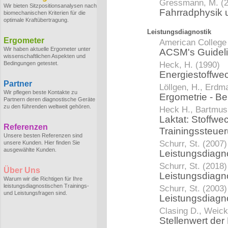
Gressmann, M. (
Wir bieten Sitzpositionsanalysen nach
Fahrradphysik 
biomechanischen Kriterien für die
optimale Kraftübertragung.
Leistungsdiagnostik
Ergometer
American College 
Wir haben aktuelle Ergometer unter
ACSM's Guidelin
wissenschaftlichen Aspekten und
Heck, H. (1990)
Bedingungen getestet.
Energiestoffwe
Partner
Löllgen, H., Erdma
Wir pflegen beste Kontakte zu
Ergometrie - Be
Partnern deren diagnostische Geräte
zu den führenden weltweit gehören.
Heck H., Bartmus 
Laktat: Stoffwe
Referenzen
Trainingssteue
Unsere besten Referenzen sind
Schurr, St. (2007)
unsere Kunden. Hier finden Sie
ausgewählte Kunden.
Leistungsdiagno
Schurr, St. (2018)
Über Uns
Leistungsdiagn
Warum wir die Richtigen für Ihre
leistungsdiagnostischen Trainings-
Schurr, St. (2003)
und Leistungsfragen sind.
Leistungsdiagn
Clasing D., Weick
Stellenwert der