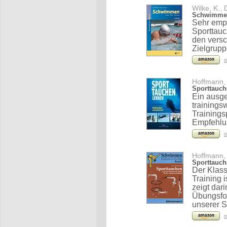
Wilke, K., 
Schwimmen
Sehr emp
Sporttau
den versc
Zielgrupp
o
Hoffmann, 
Sporttauch
Ein ausge
trainings
Trainings
Empfehlu
o
Hoffmann, 
Sporttauch
Der Klas
Training 
zeigt da
Übungsfo
unserer S
o