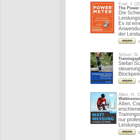
Friel, J. (
The Power 
Die Schwe
Leistung
Es ist ei
Anwendun
der Leist
o
Schurr, St.
Trainingsp
Stefan Sc
steuerung
Blockperi
o
Allen, H.,
Wattmessun
Allen, Co
erschien
Trainings
nur profe
Leistungs
o