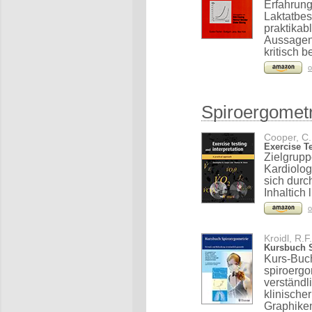
Erfahrun
Laktatbes
praktikab
Aussagen 
kritisch b
o
Spiroergometr
Cooper, C.,
Exercise Te
Zielgrup
Kardiolog
sich durc
Inhaltich
o
Kroidl, R.F
Kursbuch S
Kurs-Buch
spiroerg
verständl
klinische
Graphike