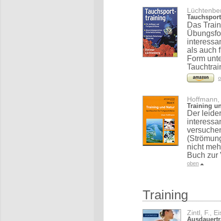
Lüchtenber
Tauchsport
Das Train
Übungsfo
interessa
als auch 
Form unte
Tauchtrai
o
Hoffmann,
Training u
Der leide
interessa
versuche
(Strömung
nicht meh
Buch zur 
oben
Training
Zintl, F., 
Ausdauertr