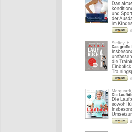
Das aktue
kondition
und Spor
der Ausda
im Kindes
o
Steffny, H.
Das große
Insbesond
umfassen
die Train
Einbblick
Trainings
o
Marquardt,
Die Laufbi
Die Laufb
sowohl fü
Insbesond
Umsetzung
o