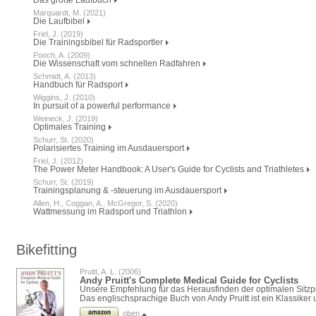
Marquardt, M. (2021)
Die Laufbibel
Friel, J. (2019)
Die Trainingsbibel für Radsportler
Pooch, A. (2009)
Die Wissenschaft vom schnellen Radfahren
Schmidt, A. (2013)
Handbuch für Radsport
Wiggins, J. (2010)
In pursuit of a powerful performance
Weineck, J. (2019)
Optimales Training
Schurr, St. (2020)
Polarisiertes Training im Ausdauersport
Friel, J. (2012)
The Power Meter Handbook: A User's Guide for Cyclists and Triathletes
Schurr, St. (2019)
Trainingsplanung & -steuerung im Ausdauersport
Allen, H., Coggan, A., McGregor, S. (2020)
Wattmessung im Radsport und Triathlon
Bikefitting
Pruitt, A. L. (2006)
Andy Pruitt's Complete Medical Guide for Cyclists
Unsere Empfehlung für das Herausfinden der optimalen Sitzpo
Das englischsprachige Buch von Andy Pruitt ist ein Klassiker u
oben