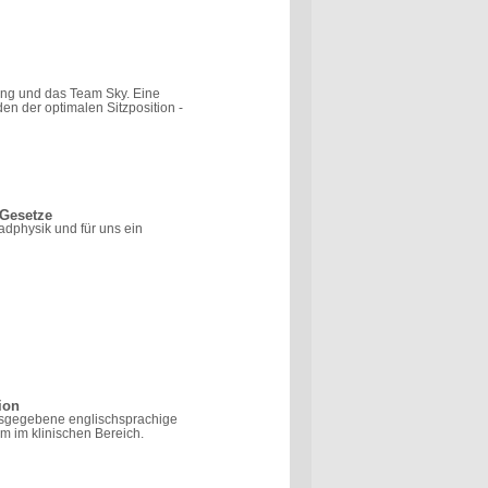
cling und das Team Sky. Eine
n der optimalen Sitzposition -
 Gesetze
dphysik und für uns ein
ion
usgegebene englischsprachige
em im klinischen Bereich.