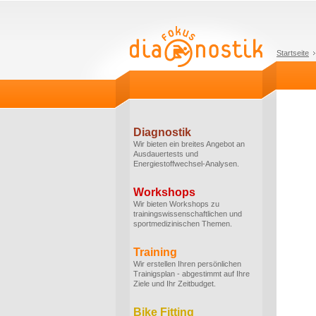
Startseite
Diagnostik
Wir bieten ein breites Angebot an
Ausdauertests und
Energiestoffwechsel-Analysen.
Workshops
Wir bieten Workshops zu
trainingswissenschaftlichen und
sportmedizinischen Themen.
Training
Wir erstellen Ihren persönlichen
Trainigsplan - abgestimmt auf Ihre
Ziele und Ihr Zeitbudget.
Bike Fitting