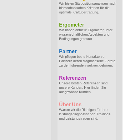
Wir bieten Sitzpositionsanalysen nach
biomechanischen Kriterien für die
optimale Kraftübertragung.
Ergometer
Wir haben aktuelle Ergometer unter
wissenschaftlichen Aspekten und
Bedingungen getestet.
Partner
Wir pflegen beste Kontakte zu
Partnern deren diagnostische Geräte
zu den führenden weltweit gehören.
Referenzen
Unsere besten Referenzen sind
unsere Kunden. Hier finden Sie
ausgewählte Kunden.
Über Uns
Warum wir die Richtigen für Ihre
leistungsdiagnostischen Trainings-
und Leistungsfragen sind.