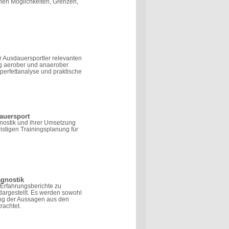
inen Möglichkeiten, Grenzen,
r Ausdauersportler relevanten
ng aerober und anaerober
erfettanalyse und praktische
auersport
nostik und ihrer Umsetzung
istigen Trainingsplanung für
agnostik
Erfahrungsberichte zu
argestellt. Es werden sowohl
rung der Aussagen aus den
rachtet.