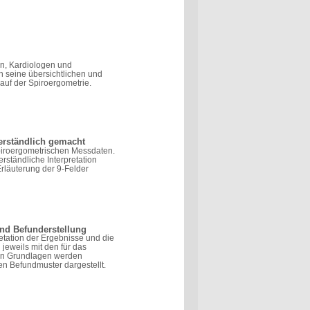
n, Kardiologen und
h seine übersichtlichen und
auf der Spiroergometrie.
erständlich gemacht
piroergometrischen Messdaten.
rständliche Interpretation
Erläuterung der 9-Felder
und Befunderstellung
etation der Ergebnisse und die
jeweils mit den für das
hen Grundlagen werden
n Befundmuster dargestellt.