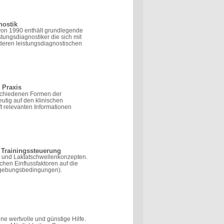
nostik
 von 1990 enthält grundlegende
stungsdiagnostiker die sich mit
eren leistungsdiagnostischen
 Praxis
schiedenen Formen der
utig auf den klinischen
t relevanten Informationen
 Trainingssteuerung
und Laktatschwellenkonzepten.
ichen Einflussfaktoren auf die
Umgebungsbedingungen).
ine wertvolle und günstige Hilfe.