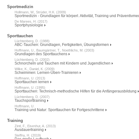
Sportmedizin
Hollmann, W., Strüder, H.K. (2009)
Sportmedizin - Grundlagen für körperl. Aktivität, Training und Präventivme
De Marees, H. (2017)
Sportphysiologie
Sporttauchen
Lüchtenberg, D. (1988)
ABC-Tauchen: Grundlagen, Fertigkeiten, Übungsformen
Hoffmann, U., Baumgärtner, T., Noethlichs, M. (2003)
Grundlagen des Sporttauchens
Lüchtenberg, D. (2002)
Schnorcheln und Tauchen mit Kindern und Jugendlichen
Wilke, K., Daniel, K. (2009)
Schwimmen: Lernen-Üben-Trainieren
Hoffmann, U. (2013)
Sporttauchen lernen
Hoffmann, U. (1995)
Sporttauchen: Technisch-methodische Hilfen für die Anfängerausbildung
Lüchtenberg, D. (2007)
Tauchsporttraining
Hoffmann, U.
Training und Natur: Sporttauchen für Fortgeschrittene
Training
Zintl, F., Eisenhut, A. (2013)
Ausdauertraining
Steffny, H. (2019)
Das große Laufbuch