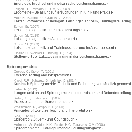
Energiestoffwechsel und medizinische Leistungsdiagnostik
Löllgen, H., Erdmann, E., Gitt, A. (2009)
Ergometrie - Belastungsuntersuchungen in Klinik und Praxis
Heck H., Bartmus U., Grabow, V. (2022)
Laktat: Stoffwechselgrundlagen, Leistungsdiagnostik, Trainingssteuerung
Schurr, St. (2007)
Leistungsdiagnostik - Der Laktatleistungstest
Schurr, St. (2018)
Leistungsdiagnostik im Ausdauersport
Schurr, St. (2003)
Leistungsdiagnostik und Trainingssteuerung im Ausdauersport
Clasing D., Weicker H., Böning D. (1994)
Stellenwert der Laktatbestimmung in der Leistungsdiagnostik
Spiroergometrie
Cooper, C., Storer, T. (2001)
Exercise Testing and Interpretation
Kroidl, R.F., Schwarz, S., Lehnigk, B. (2014)
Kursbuch Spiroergometrie: Technik und Befundung verständlich gemacht
Haber, P. (2012)
Lungenfunktion und Spiroergometrie: Interpretation und Befunderstellung
Rühle, K.H., Feldmeyer, F. (2007)
Praxisleitfaden der Spiroergometrie
Wasserman, K., Whipp, B.J. (2020)
Principles of Exercise Testing and Interpretation
Klee, H. (2015)
Spiroergo 2.0: Lern- und Übungsbuch
Hollmann, W., Strüder, H.K., Predel, H.G.,Tagarakis, C.V. (2006)
Spiroergometrie - Kardiopulmonale Leistungsdiagnostik