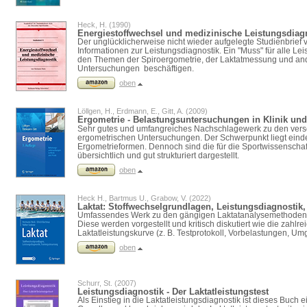
Heck, H. (1990)
Energiestoffwechsel und medizinische Leistungsdiag
Der unglücklicherweise nicht wieder aufgelegte Studienbrief
Informationen zur Leistungsdiagnostik. Ein "Muss" für alle Lei
den Themen der Spiroergometrie, der Laktatmessung und and
Untersuchungen beschäftigen.
oben
Löllgen, H., Erdmann, E., Gitt, A. (2009)
Ergometrie - Belastungsuntersuchungen in Klinik und
Sehr gutes und umfangreiches Nachschlagewerk zu den ver
ergometrischen Untersuchungen. Der Schwerpunkt liegt einde
Ergometrieformen. Dennoch sind die für die Sportwissenschaf
übersichtlich und gut strukturiert dargestellt.
oben
Heck H., Bartmus U., Grabow, V. (2022)
Laktat: Stoffwechselgrundlagen, Leistungsdiagnostik,
Umfassendes Werk zu den gängigen Laktatanalysemethoden 
Diese werden vorgestellt und kritisch diskutiert wie die zahlre
Laktatleistungskurve (z. B. Testprotokoll, Vorbelastungen, 
oben
Schurr, St. (2007)
Leistungsdiagnostik - Der Laktatleistungstest
Als Einstieg in die Laktatleistungsdiagnostik ist dieses Buch e