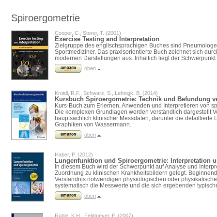
Spiroergometrie
Cooper, C., Storer, T. (2001)
Exercise Testing and Interpretation
Zielgruppe des englischsprachigen Buches sind Pneumologe
Sportmediziner. Das praxisorientierte Buch zeichnet sich durc
modernen Darstellungen aus. Inhaltich liegt der Schwerpunkt 
oben
Kroidl, R.F., Schwarz, S., Lehnigk, B. (2014)
Kursbuch Spiroergometrie: Technik und Befundung v
Kurs-Buch zum Erlernen, Anwenden und Interpretieren von s
Die komplexen Grundlagen werden verständlich dargestellt Ve
hauptsächlich klinischer Messdaten, darunter die detaillierte 
Graphiken von Wassermann.
oben
Haber, P. (2012)
Lungenfunktion und Spiroergometrie: Interpretation 
In diesem Buch wird der Schwerpunkt auf Analyse und Interpr
Zuordnung zu klinischen Krankheitsbildern gelegt. Beginnend 
Verständnis notwendigen physiologischen oder physikalisc
systematisch die Messwerte und die sich ergebenden typische
oben
Rühle, K.H., Feldmeyer, F. (2007)