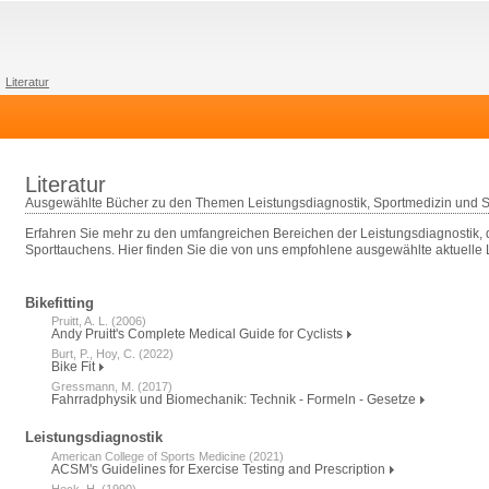
Literatur
Literatur
Ausgewählte Bücher zu den Themen Leistungsdiagnostik, Sportmedizin und 
Erfahren Sie mehr zu den umfangreichen Bereichen der Leistungsdiagnostik, 
Sporttauchens. Hier finden Sie die von uns empfohlene ausgewählte aktuelle Li
Bikefitting
Pruitt, A. L. (2006)
Andy Pruitt's Complete Medical Guide for Cyclists
Burt, P., Hoy, C. (2022)
Bike Fit
Gressmann, M. (2017)
Fahrradphysik und Biomechanik: Technik - Formeln - Gesetze
Leistungsdiagnostik
American College of Sports Medicine (2021)
ACSM's Guidelines for Exercise Testing and Prescription
Heck, H. (1990)