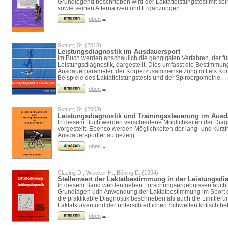
Grundlegend beschrieben wird der Laktatleistungstest mit se
sowie seinen Alternativen und Ergänzungen.
oben
Schurr, St. (2018)
Leistungsdiagnostik im Ausdauersport
Im Buch werden anschaulich die gängigsten Verfahren, der fü
Leistungsdiagnostik, dargestellt. Dies umfasst die Bestimmu
Ausdauerparameter, der Körperzusammensetzung mittels Körp
Beispiele des Laktatleistungstests und der Spiroergometrie,
oben
Schurr, St. (2003)
Leistungsdiagnostik und Trainingssteuerung im Ausd
In diesem Buch werden verschiedene Möglichkeiten der Diag
vorgestellt. Ebenso werden Möglichkeiten der lang- und kurzfr
Ausdauersportler aufgezeigt.
oben
Clasing D., Weicker H., Böning D. (1994)
Stellenwert der Laktatbestimmung in der Leistungsdi
In diesem Band werden neben Forschungsergebnissen auch 
Grundlagen udn Anwendung der Laktatbestimmung im Sport d
die praktikable Diagnostik beschrieben als auch die Limitie
Laktatkurven und der unterschiedlichen Schwellen kritisch bet
oben