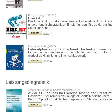
Burt, P., Hoy, C. (2022)
Bike Fit
Der Autor Phil Burt ist Physiotherapeut arbeitet für British Cy
unserer englischsprachigen Empfehlungen für das Herausfinde
Schritt für Schritt.
oben
Gressmann, M. (2017)
Fahrradphysik und Biomechanik: Technik - Formeln -
Ein sehr umfangreiches und zu empfehlendes Buch zur Fahrra
wertvolles Hilfmittel und Nachschlagewerk.
oben
Leistungsdiagnostik
American College of Sports Medicine (2021)
ACSM's Guidelines for Exercise Testing and Prescript
Das vom ACSM (American College of Sports Medicine) hera
Buch in Spiralform ist Nachschlagewerk für Standards vor all
oben