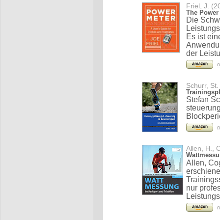
Friel, J. (
The Power 
Die Schwe
Leistung
Es ist ei
Anwendun
der Leist
o
Schurr, St.
Trainingsp
Stefan Sc
steuerung
Blockperi
o
Allen, H.,
Wattmessun
Allen, Co
erschien
Trainings
nur profe
Leistungs
o