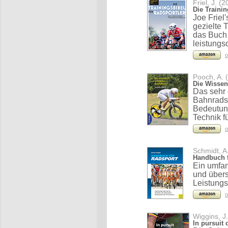
Friel, J. (
Die Trainin
Joe Friel
gezielte
das Buch 
leistungs
o
Pooch, A. 
Die Wissen
Das sehr 
Bahnradsp
Bedeutung
Technik f
o
Schmidt, A
Handbuch f
Ein umfa
und übers
Leistungs
o
Wiggins, J
In pursuit