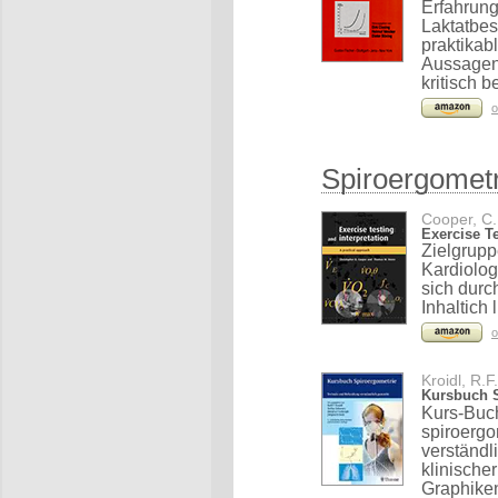
Erfahrun
Laktatbes
praktikab
Aussagen 
kritisch b
o
Spiroergometr
Cooper, C.,
Exercise Te
Zielgrup
Kardiolog
sich durc
Inhaltich
o
Kroidl, R.F
Kursbuch S
Kurs-Buch
spiroerg
verständl
klinische
Graphike