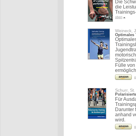
Die Schwe
die Leist
Training
oben
Weineck, J
Optimales 
Optimales
Trainings
Jugendtra
motorisc
Spitzentr
Fülle von
ermöglich
o
Schurr, St.
Polarisier
Für Ausda
Trainings
Darunter 
anhand vo
wird.
o