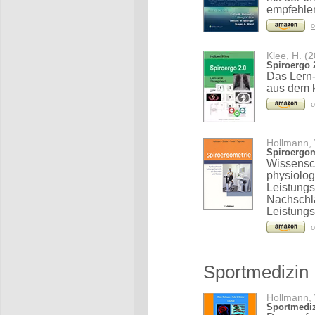
empfehle
o
Klee, H. (
Spiroergo 
Das Lern
aus dem k
o
Hollmann, 
Spiroergom
Wissensch
physiolog
Leistungs
Nachschla
Leistungs
o
Sportmedizin
Hollmann, 
Sportmedizi