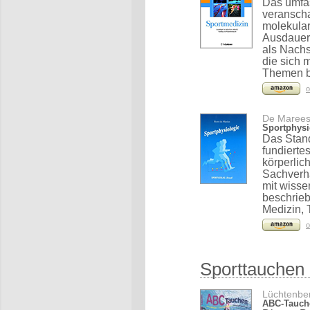
Das umfas
veranscha
molekular
Ausdauer 
als Nachs
die sich 
Themen b
o
De Marees,
Sportphysi
Das Stand
fundierte
körperlic
Sachverha
mit wisse
beschrieb
Medizin, 
o
Sporttauchen
Lüchtenber
ABC-Tauche