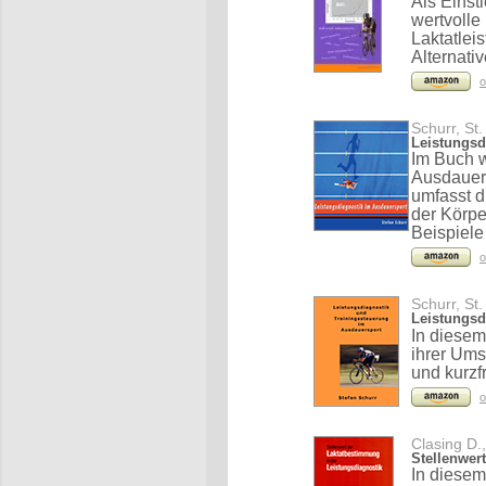
Als Einst
wertvolle
Laktatlei
Alternati
o
Schurr, St.
Leistungsd
Im Buch w
Ausdauers
umfasst 
der Körpe
Beispiele
o
Schurr, St.
Leistungsd
In diesem
ihrer Ums
und kurzf
o
Clasing D.
Stellenwer
In diese