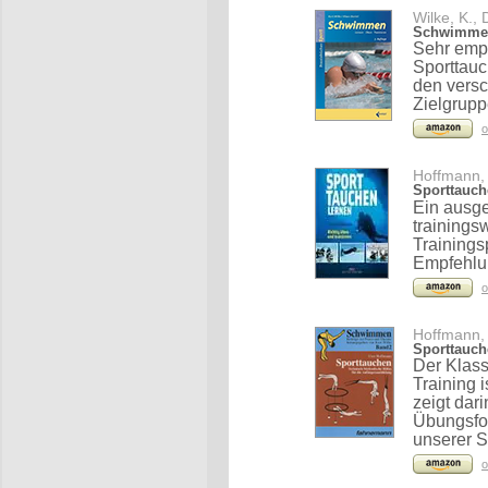
Wilke, K., 
Schwimmen
Sehr emp
Sporttau
den versc
Zielgrupp
o
Hoffmann, 
Sporttauch
Ein ausge
trainings
Trainings
Empfehlu
o
Hoffmann, 
Sporttauch
Der Klas
Training 
zeigt da
Übungsfo
unserer S
o