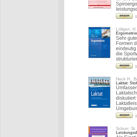
Spiroergo
leistungs
o
Löllgen, H.
Ergometrie
Sehr gut
Formen de
eindeutig
die Sport
strukturier
o
Heck H., B
Laktat: St
Umfassen
Laktatsch
diskutiert
Laktatlei
Umgebun
o
Schurr, St.
Leistungsdi