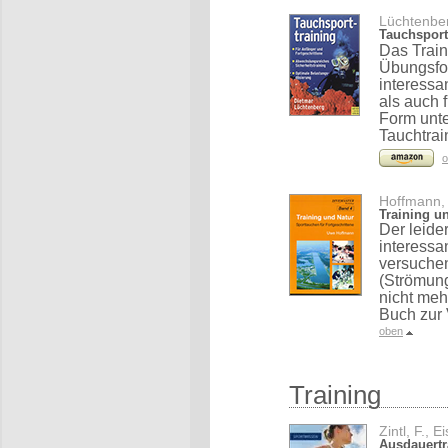
Lüchtenber
Tauchsport
Das Train
Übungsfo
interessa
als auch 
Form unte
Tauchtrai
o
Hoffmann,
Training u
Der leide
interessa
versuche
(Strömung
nicht meh
Buch zur 
oben
Training
Zintl, F., 
Ausdauertr