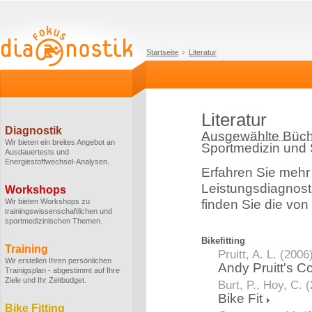
Startseite
Literatur
Literatur
Diagnostik
Ausgewählte Büch
Wir bieten ein breites Angebot an
Sportmedizin und
Ausdauertests und
Energiestoffwechsel-Analysen.
Erfahren Sie mehr
Leistungsdiagnost
Workshops
Wir bieten Workshops zu
finden Sie die von
trainingswissenschaftlichen und
sportmedizinischen Themen.
Bikefitting
Training
Pruitt, A. L. (2006
Wir erstellen Ihren persönlichen
Andy Pruitt's C
Trainigsplan - abgestimmt auf Ihre
Ziele und Ihr Zeitbudget.
Burt, P., Hoy, C. 
Bike Fit
Bike Fitting