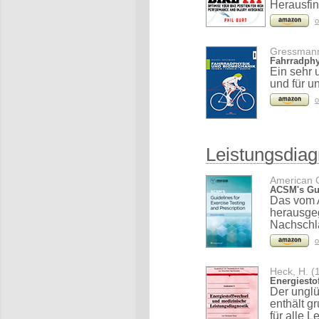
Herausfind
o
Gressmann
Fahrradphy
Ein sehr 
und für u
o
Leistungsdiag
American C
ACSM's Gui
Das vom 
herausgeg
Nachschla
o
Heck, H. (
Energiesto
Der unglü
enthält g
für alle 