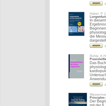
o
Haber, P. 
Lungenfunk
In diesem
Ergebniss
Beginnend
physiolog
die Messw
dargestell
o
Rühle, K.H
Praxisleit
Das Buch 
physiolog
kardiopul
Untersuc
Anwendung
o
Wasserman,
Principles 
Der Begr
mit der 6