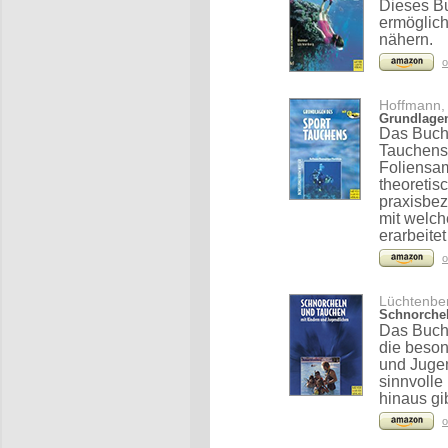
Dieses Buc
ermöglich
nähern.
o
Hoffmann, 
Grundlagen
Das Buch 
Tauchens
Foliensam
theoretis
praxisbez
mit welc
erarbeite
o
Lüchtenber
Schnorchel
Das Buch 
die beson
und Jugen
sinnvolle
hinaus gi
o