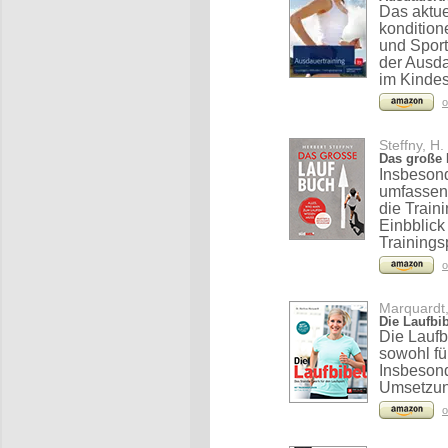
Das aktue
kondition
und Spor
der Ausda
im Kindes
o
Steffny, H.
Das große
Insbesond
umfassen
die Train
Einbblick
Trainings
o
Marquardt,
Die Laufbi
Die Laufb
sowohl fü
Insbesond
Umsetzung
o