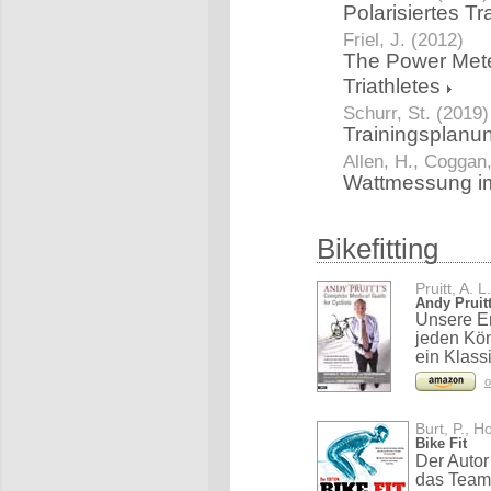
Polarisiertes T
Friel, J. (2012)
The Power Mete
Triathletes
Schurr, St. (2019)
Trainingsplanu
Allen, H., Coggan
Wattmessung im
Bikefitting
Pruitt, A. L
Andy Pruit
Unsere Em
jeden Kön
ein Klass
o
Burt, P., H
Bike Fit
Der Autor 
das Team 