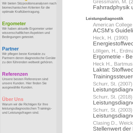
Gressmann, M. (
Wir bieten Sitzpositionsanalysen nach
Fahrradphysik 
biomechanischen Kriterien für die
optimale Kraftübertragung.
Leistungsdiagnostik
Ergometer
American College 
Wir haben aktuelle Ergometer unter
ACSM's Guidelin
wissenschaftlichen Aspekten und
Heck, H. (1990)
Bedingungen getestet.
Energiestoffwe
Partner
Löllgen, H., Erdma
Wir pflegen beste Kontakte zu
Ergometrie - Be
Partnern deren diagnostische Geräte
zu den führenden weltweit gehören.
Heck H., Bartmus 
Laktat: Stoffwe
Referenzen
Trainingssteue
Unsere besten Referenzen sind
Schurr, St. (2007)
unsere Kunden. Hier finden Sie
ausgewählte Kunden.
Leistungsdiagno
Schurr, St. (2018)
Über Uns
Leistungsdiagn
Warum wir die Richtigen für Ihre
leistungsdiagnostischen Trainings-
Schurr, St. (2003)
und Leistungsfragen sind.
Leistungsdiagn
Clasing D., Weick
Stellenwert der