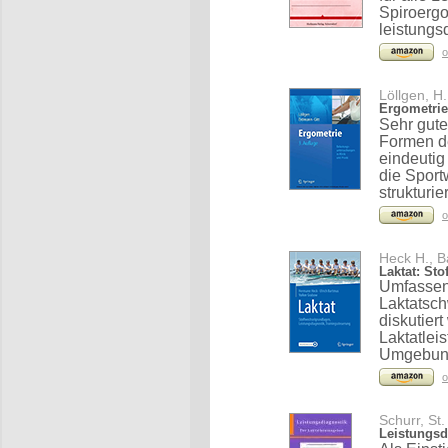
Spiroergo
leistungs
o
Löllgen, H.
Ergometrie
Sehr gut
Formen de
eindeutig
die Sport
strukturier
o
Heck H., B
Laktat: St
Umfassen
Laktatsch
diskutiert
Laktatlei
Umgebun
o
Schurr, St.
Leistungsdi