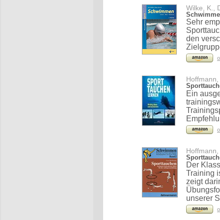
Wilke, K., 
Schwimmen
Sehr emp
Sporttau
den versc
Zielgrupp
o
Hoffmann, 
Sporttauch
Ein ausge
trainings
Trainings
Empfehlu
o
Hoffmann, 
Sporttauch
Der Klas
Training 
zeigt da
Übungsfo
unserer S
o