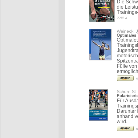
Die Schwe
die Leist
Training
oben
Weineck, J
Optimales 
Optimales
Trainings
Jugendtra
motorisc
Spitzentr
Fülle von
ermöglich
o
Schurr, St.
Polarisier
Für Ausda
Trainings
Darunter 
anhand vo
wird.
o