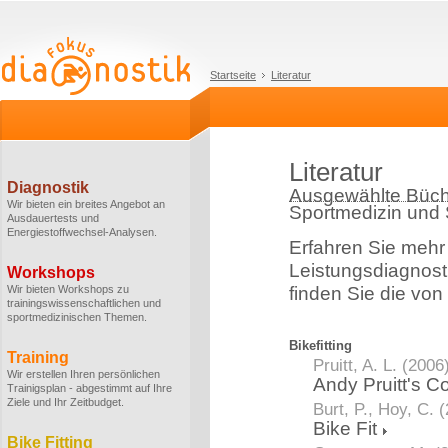
Startseite
Literatur
Literatur
Diagnostik
Ausgewählte Büch
Wir bieten ein breites Angebot an
Sportmedizin und
Ausdauertests und
Energiestoffwechsel-Analysen.
Erfahren Sie mehr
Leistungsdiagnost
Workshops
Wir bieten Workshops zu
finden Sie die von
trainingswissenschaftlichen und
sportmedizinischen Themen.
Bikefitting
Training
Pruitt, A. L. (2006
Wir erstellen Ihren persönlichen
Andy Pruitt's C
Trainigsplan - abgestimmt auf Ihre
Ziele und Ihr Zeitbudget.
Burt, P., Hoy, C. 
Bike Fit
Bike Fitting