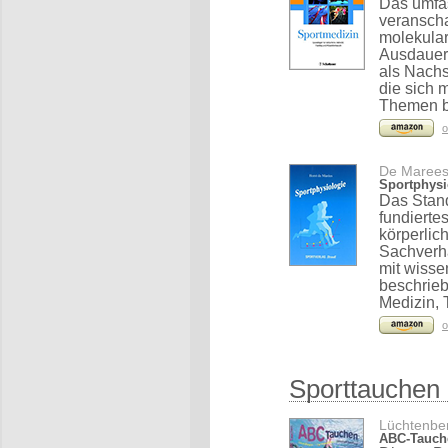
Das umfas
veranscha
molekular
Ausdauer 
als Nachs
die sich 
Themen b
o
De Marees,
Sportphysi
Das Stand
fundierte
körperlic
Sachverha
mit wisse
beschrieb
Medizin, 
o
Sporttauchen
Lüchtenber
ABC-Tauche