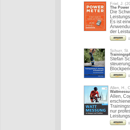
Friel, J. (
The Power 
Die Schwe
Leistung
Es ist ei
Anwendun
der Leist
o
Schurr, St.
Trainingsp
Stefan Sc
steuerung
Blockperi
o
Allen, H.,
Wattmessun
Allen, Co
erschien
Trainings
nur profe
Leistungs
o