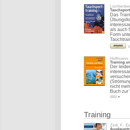
Lüchtenber
Tauchsport
Das Train
Übungsfo
interessa
als auch 
Form unte
Tauchtrai
o
Hoffmann,
Training u
Der leide
interessa
versuche
(Strömung
nicht meh
Buch zur 
oben
Training
Zintl, F., 
Ausdauertr