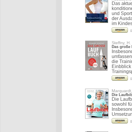
Das aktue
kondition
und Spor
der Ausda
im Kindes
o
Steffny, H.
Das große
Insbesond
umfassen
die Train
Einbblick
Trainings
o
Marquardt,
Die Laufbi
Die Laufb
sowohl fü
Insbesond
Umsetzung
o