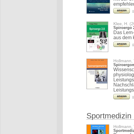
empfehle
o
Klee, H. (
Spiroergo 
Das Lern
aus dem k
o
Hollmann, 
Spiroergom
Wissensch
physiolog
Leistungs
Nachschla
Leistungs
o
Sportmedizin
Hollmann, 
Sportmedizi