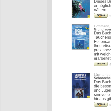
Dieses Buc
ermöglich
nähern.
o
Hoffmann, 
Grundlagen
Das Buch 
Tauchens
Foliensam
theoretis
praxisbez
mit welc
erarbeite
o
Lüchtenber
Schnorchel
Das Buch 
die beson
und Jugen
sinnvolle
hinaus gi
o