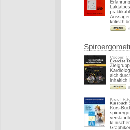
Erfahrun
Laktatbes
praktikab
Aussagen 
kritisch b
o
Spiroergometr
Cooper, C.,
Exercise Te
Zielgrup
Kardiolog
sich durc
Inhaltich
o
Kroidl, R.F
Kursbuch S
Kurs-Buch
spiroerg
verständl
klinische
Graphike