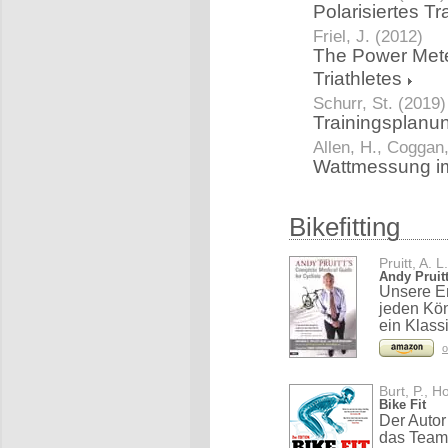
Polarisiertes T
Friel, J. (2012)
The Power Mete
Triathletes
Schurr, St. (2019)
Trainingsplanu
Allen, H., Coggan
Wattmessung im
Bikefitting
Pruitt, A. L
Andy Pruit
Unsere Em
jeden Kön
ein Klass
o
Burt, P., H
Bike Fit
Der Autor 
das Team 