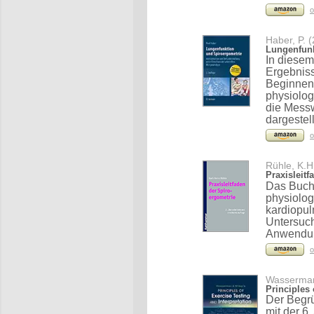
o
Haber, P. 
Lungenfunk
In diesem
Ergebniss
Beginnend
physiolog
die Messw
dargestell
o
Rühle, K.H
Praxisleit
Das Buch 
physiolog
kardiopul
Untersuc
Anwendung
o
Wasserman,
Principles 
Der Begr
mit der 6