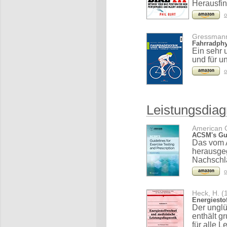
Herausfind
o
Gressmann
Fahrradphy
Ein sehr 
und für u
o
Leistungsdiag
American C
ACSM's Gui
Das vom 
herausgeg
Nachschla
o
Heck, H. (
Energiesto
Der unglü
enthält g
für alle 