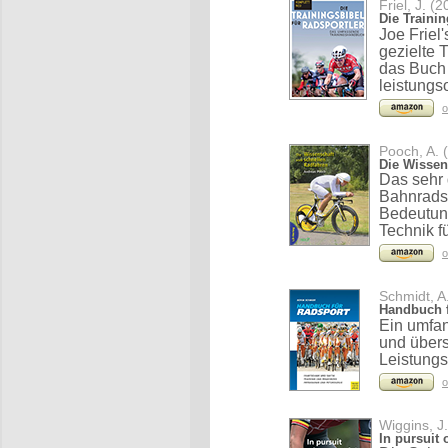
Friel, J. (
Die Trainin
Joe Friel
gezielte
das Buch 
leistungs
o
Pooch, A. 
Die Wissen
Das sehr 
Bahnradsp
Bedeutung
Technik f
o
Schmidt, A
Handbuch f
Ein umfa
und übers
Leistungs
o
Wiggins, J
In pursuit