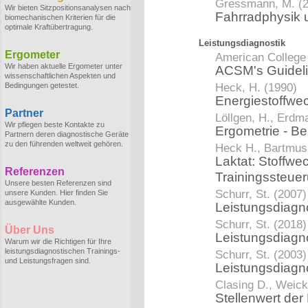
Gressmann, M. (
Wir bieten Sitzpositionsanalysen nach
Fahrradphysik 
biomechanischen Kriterien für die
optimale Kraftübertragung.
Leistungsdiagnostik
Ergometer
American College 
Wir haben aktuelle Ergometer unter
ACSM's Guidelin
wissenschaftlichen Aspekten und
Heck, H. (1990)
Bedingungen getestet.
Energiestoffwe
Partner
Löllgen, H., Erdma
Wir pflegen beste Kontakte zu
Ergometrie - Be
Partnern deren diagnostische Geräte
zu den führenden weltweit gehören.
Heck H., Bartmus 
Laktat: Stoffwe
Referenzen
Trainingssteue
Unsere besten Referenzen sind
Schurr, St. (2007)
unsere Kunden. Hier finden Sie
ausgewählte Kunden.
Leistungsdiagno
Schurr, St. (2018)
Über Uns
Leistungsdiagn
Warum wir die Richtigen für Ihre
leistungsdiagnostischen Trainings-
Schurr, St. (2003)
und Leistungsfragen sind.
Leistungsdiagn
Clasing D., Weick
Stellenwert der