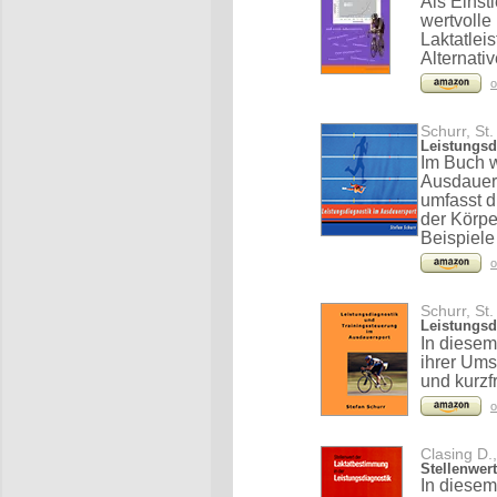
Als Einst
wertvolle
Laktatlei
Alternati
o
Schurr, St.
Leistungsd
Im Buch w
Ausdauers
umfasst 
der Körpe
Beispiele
o
Schurr, St.
Leistungsd
In diesem
ihrer Ums
und kurzf
o
Clasing D.
Stellenwer
In diese