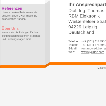
Ihr Ansprechpar
Referenzen
Dipl.-Ing. Thoma
Unsere besten Referenzen sind
RBM Elektronik
unsere Kunden. Hier finden Sie
ausgewählte Kunden.
Weißenfelser Stra
04229 Leipzig
Über Uns
Deutschland
Warum wir die Richtigen für Ihre
leistungsdiagnostischen Trainings-
und Leistungsfragen sind.
Telefon:
+49 (341) 418395
Telefax:
+49 (341) 478395
E-Mail:
romanowski.thoma
Web:
www.cyclus2.com
Datens