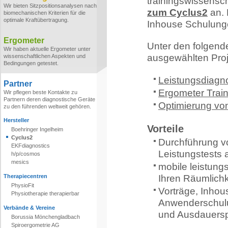
trainingswissensch
Wir bieten Sitzpositionsanalysen nach
zum Cyclus2
an. 
biomechanischen Kriterien für die
optimale Kraftübertragung.
Inhouse Schulunge
Ergometer
Unter den folgend
Wir haben aktuelle Ergometer unter
ausgewählten Proj
wissenschaftlichen Aspekten und
Bedingungen getestet.
Leistungsdiagn
Partner
Ergometer Trai
Wir pflegen beste Kontakte zu
Partnern deren diagnostische Geräte
Optimierung vo
zu den führenden weltweit gehören.
Hersteller
Vorteile
Boehringer Ingelheim
Cyclus2
Durchführung vo
EKFdiagnostics
Leistungstests
h/p/cosmos
mesics
mobile leistun
Therapiecentren
Ihren Räumlichk
PhysioFit
Vorträge, Inho
Physiotherapie therapierbar
Anwenderschulu
Verbände & Vereine
und Ausdauersp
Borussia Mönchengladbach
Spiroergometrie AG