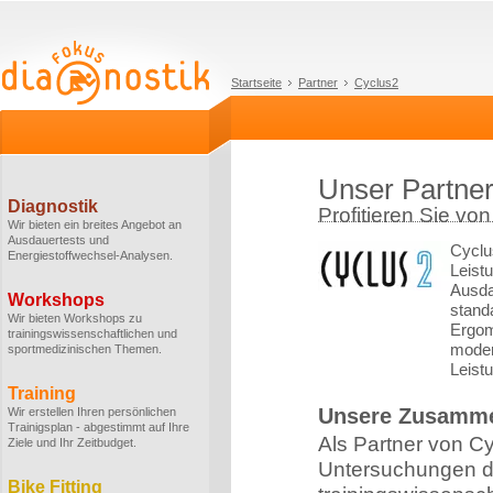
Startseite
Partner
Cyclus2
Unser Partner
Diagnostik
Profitieren Sie vo
Wir bieten ein breites Angebot an
Ausdauertests und
Cyclus
Energiestoffwechsel-Analysen.
Leist
Ausda
Workshops
standa
Wir bieten Workshops zu
Ergom
trainingswissenschaftlichen und
moder
sportmedizinischen Themen.
Leist
Training
Unsere Zusamme
Wir erstellen Ihren persönlichen
Trainigsplan - abgestimmt auf Ihre
Als Partner von Cy
Ziele und Ihr Zeitbudget.
Untersuchungen d
Bike Fitting